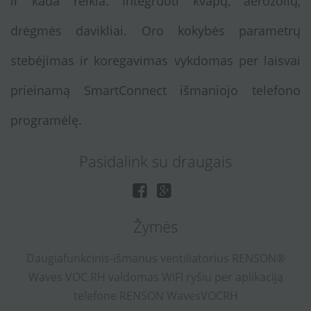
ir kada reikia. Integruoti kvapų, aerozolių,
drėgmės davikliai. Oro kokybės parametrų
stebėjimas ir koregavimas vykdomas per laisvai
prieinamą SmartConnect išmaniojo telefono
programėlę.
Pasidalink su draugais
Žymės
Daugiafunkcinis-išmanus
ventiliatorius
RENSON®
Waves
VOC
RH
valdomas
WIFI
ryšiu
per
aplikaciją
telefone
RENSON WavesVOCRH