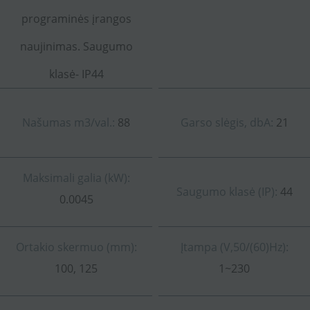
programinės įrangos
naujinimas. Saugumo
klasė- IP44
Našumas m3/val.:
88
Garso slėgis, dbA:
21
Maksimali galia (kW):
Saugumo klasė (IP):
44
0.0045
Ortakio skermuo (mm):
Įtampa (V,50/(60)Hz):
100, 125
1~230