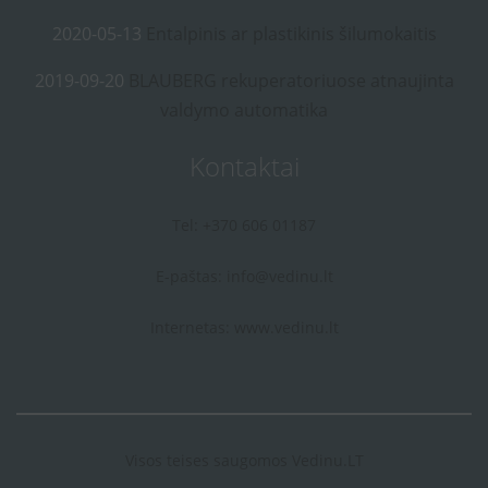
2020-05-13
Entalpinis ar plastikinis šilumokaitis
2019-09-20
BLAUBERG rekuperatoriuose atnaujinta
valdymo automatika
Kontaktai
Tel: +370 606 01187
E-paštas:
info@vedinu.lt
Internetas:
www.vedinu.lt
Visos teises saugomos Vedinu.LT