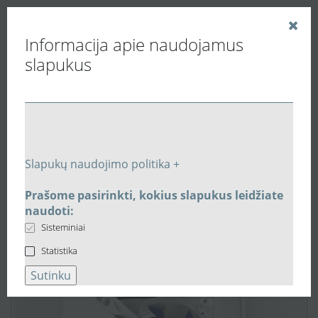
Informacija apie naudojamus
slapukus
Vedinu.LT
Buitiniai ventiliatoriai
Sieniniai ventiliatoriai
Daugiafunkcinis-išmanus ventiliatorius RENSON® Waves
Slapukų naudojimo politika +
VOC RH valdomas WIFI ryšiu per aplikaciją telefone
Prašome pasirinkti, kokius slapukus leidžiate
naudoti:
Sisteminiai
Statistika
Sutinku