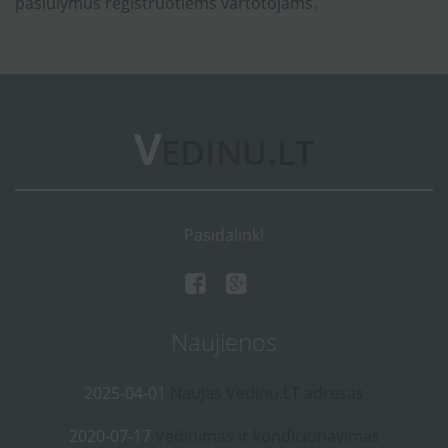
pasiūlymus registruotiems vartotojams.
Pasidalink!
Naujienos
2025-04-01
Naujas Vedinu.LT adresas
2020-07-17
Vėdinimas ir kondicionavimas