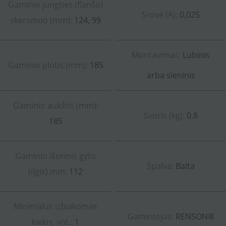
Gaminio jungties (flanšo)
Srovė (A):
0,025
skersmuo (mm):
124, 99
Montavimas:
Lubinis
Gaminio plotis (mm):
185
arba sieninis
Gaminio aukštis (mm):
Svoris (kg):
0.8
185
Gaminio išorinis gylis
Spalva:
Balta
(ilgis) mm:
112
Minimalus užsakomas
Gamintojas:
RENSON®
kiekis, vnt.:
1