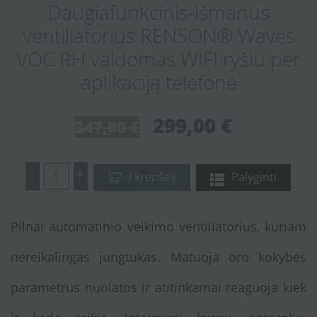
Daugiafunkcinis-išmanus
ventiliatorius RENSON® Waves
VOC RH valdomas WIFI ryšiu per
aplikaciją telefone
299,00 €
347,00 €
-
+
Į krepšelį
Palyginti
Pilnai automatinio veikimo ventiliatorius, kuriam
nereikalingas jungtukas. Matuoja oro kokybės
parametrus nuolatos ir atitinkamai reaguoja kiek