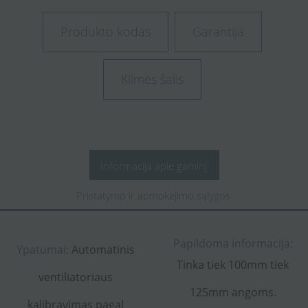
Produkto kodas
Garantija
Kilmės šalis
Informacija apie gaminį
Pristatymo ir apmokėjimo sąlygos
Papildoma informacija:
Ypatumai:
Automatinis
Tinka tiek 100mm tiek
ventiliatoriaus
125mm angoms.
kalibravimas pagal