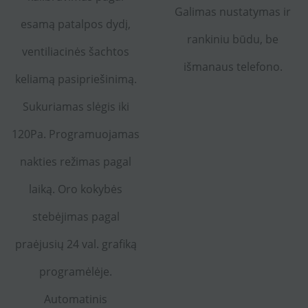
Galimas nustatymas ir
esamą patalpos dydį,
rankiniu būdu, be
ventiliacinės šachtos
išmanaus telefono.
keliamą pasipriešinimą.
Sukuriamas slėgis iki
120Pa. Programuojamas
nakties režimas pagal
laiką. Oro kokybės
stebėjimas pagal
praėjusių 24 val. grafiką
programėlėje.
Automatinis