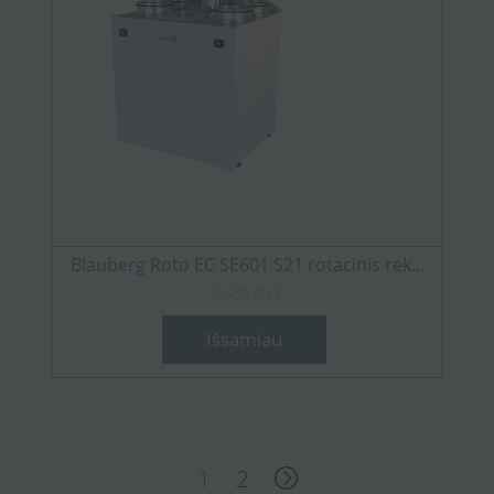
Blauberg Roto EC SE601 S21 rotacinis rek...
2.339,00 €
Išsamiau
1
2