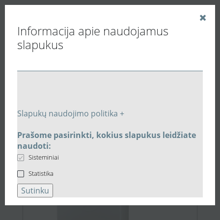
Informacija apie naudojamus
slapukus
Vedinu.LT
Paieškos rezultatai
Slapukų naudojimo politika +
Prašome pasirinkti, kokius slapukus leidžiate
1.669,00 €
naudoti:
Sisteminiai
Statistika
Sutinku