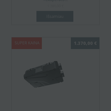
1.380,00 €
Išsamiau
SUPER KAINA
1.370,00 €