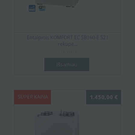
Entalpinis KOMFORT EC SB160-E S21
rekupe...
1.669,00 €
Išsamiau
SUPER KAINA
1.450,00 €