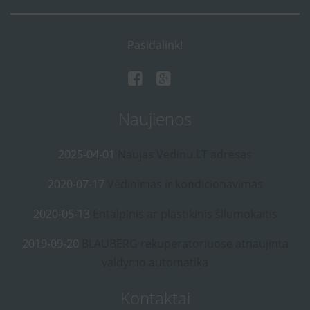
Pasidalink!
Naujienos
2025-04-01
Naujas Vedinu.LT adresas
2020-07-17
Vėdinimas ir kondicionavimas
2020-05-13
Entalpinis ar plastikinis šilumokaitis
2019-09-20
BLAUBERG rekuperatoriuose atnaujinta
valdymo automatika
Kontaktai