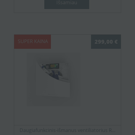
Išsamiau
SUPER KAINA
299,00 €
Daugiafunkcinis-išmanus ventiliatorius R...