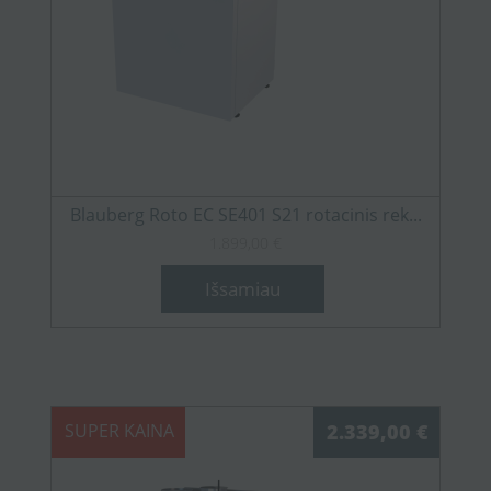
Blauberg Roto EC SE401 S21 rotacinis rek...
1.899,00 €
Išsamiau
SUPER KAINA
2.339,00 €