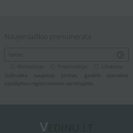
Naujienlaiškio prenumerata
[Enter.your.name]
Montuotojas
Projektuotojas
Užsakovas
Sužinokite naujienas pirmas, gaukite specialius
pasiūlymus registruotiems vartotojams.