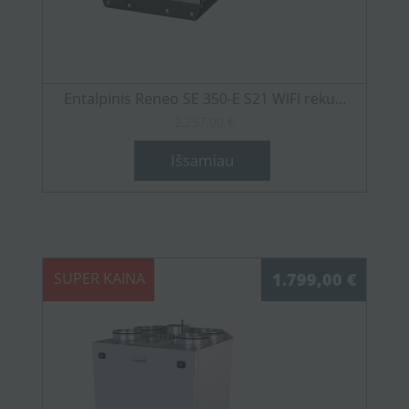
Entalpinis Reneo SE 350-E S21 WIFI reku...
2.257,00 €
Išsamiau
SUPER KAINA
1.799,00 €