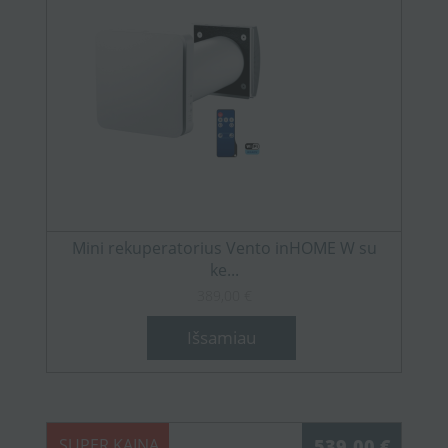
Mini rekuperatorius Vento inHOME W su
ke...
389,00 €
Išsamiau
SUPER KAINA
539,00 €