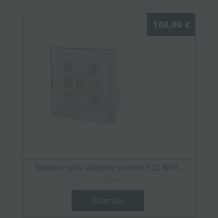
108,00 €
Bevielio ryšio valdymo pultelis S22 WIFI...
108,00 €
Išsamiau