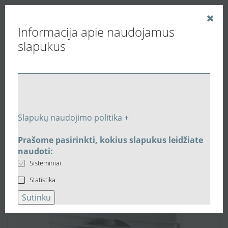
Informacija apie naudojamus
slapukus
Vedinu.LT
Buitiniai ventiliatoriai
Sieniniai ventiliatoriai
Buitinis ventiliatorius Vents 100Silenta-MTH su laikmačiu
Slapukų naudojimo politika +
ir drėgmės jutikliu
Prašome pasirinkti, kokius slapukus leidžiate
naudoti:
Sisteminiai
Statistika
Sutinku