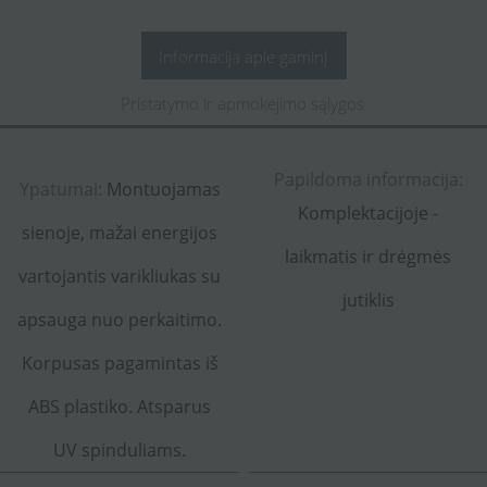
Informacija apie gaminį
Pristatymo ir apmokėjimo sąlygos
Papildoma informacija:
Ypatumai:
Montuojamas
Komplektacijoje -
sienoje, mažai energijos
laikmatis ir drėgmės
vartojantis varikliukas su
jutiklis
apsauga nuo perkaitimo.
Korpusas pagamintas iš
ABS plastiko. Atsparus
UV spinduliams.