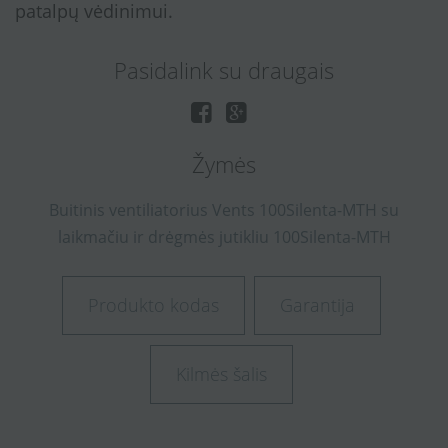
patalpų vėdinimui.
Pasidalink su draugais
Žymės
Buitinis
ventiliatorius
Vents
100Silenta-MTH
su
laikmačiu
ir
drėgmės
jutikliu
100Silenta-MTH
Produkto kodas
Garantija
Kilmės šalis