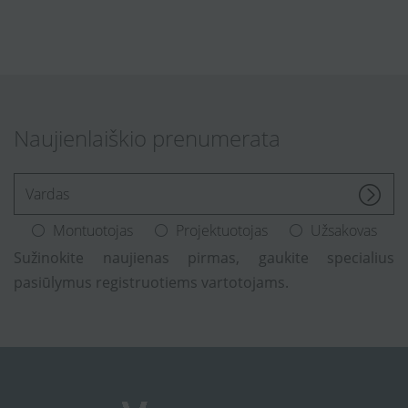
Naujienlaiškio prenumerata
[Enter.your.name]
Montuotojas
Projektuotojas
Užsakovas
Sužinokite naujienas pirmas, gaukite specialius
pasiūlymus registruotiems vartotojams.