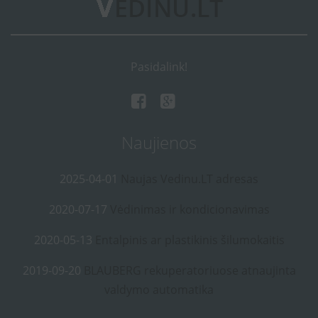
Pasidalink!
Naujienos
2025-04-01
Naujas Vedinu.LT adresas
2020-07-17
Vėdinimas ir kondicionavimas
2020-05-13
Entalpinis ar plastikinis šilumokaitis
2019-09-20
BLAUBERG rekuperatoriuose atnaujinta
valdymo automatika