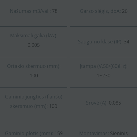
Našumas m3/val.:
78
Garso slėgis, dbA:
26
Maksimali galia (kW):
Saugumo klasė (IP):
34
0.005
Ortakio skermuo (mm):
Įtampa (V,50/(60)Hz):
100
1~230
Gaminio jungties (flanšo)
Srovė (A):
0.085
skersmuo (mm):
100
Gaminio plotis (mm):
159
Montavimas:
Sieninis