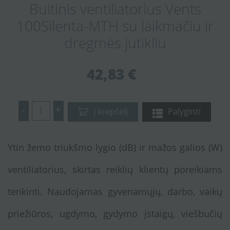
Buitinis ventiliatorius Vents
100Silenta-MTH su laikmačiu ir
drėgmės jutikliu
42,83 €
-
+
Į krepšelį
Palyginti
Ytin žemo triukšmo lygio (dB) ir mažos galios (W)
ventiliatorius, skirtas reiklių klientų poreikiams
tenkinti. Naudojamas gyvenamųjų, darbo, vaikų
priežiūros, ugdymo, gydymo įstaigų, viešbučių