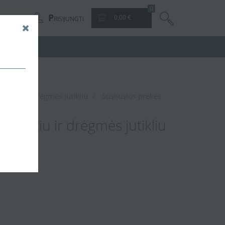
0
P
0,00 €
RISIJUNGTI
kmačiu ir drėgmės jutikliu
Susijusios prekės
aikmačiu ir drėgmės jutikliu