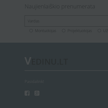
Naujienlaiškio prenumerata
[Enter.your.name]
Montuotojas
Projektuotojas
Už
Pasidalink!