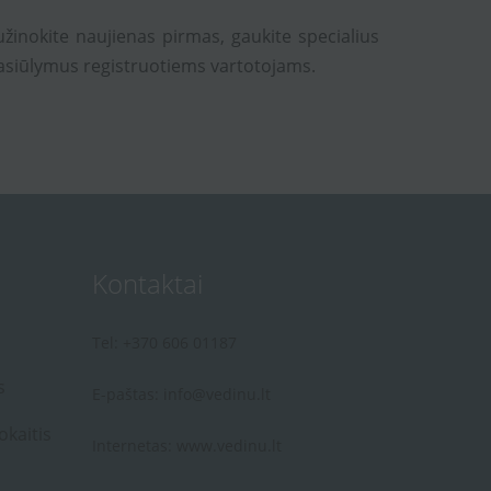
užinokite naujienas pirmas, gaukite specialius
asiūlymus registruotiems vartotojams.
Kontaktai
Tel: +370 606 01187
s
E-paštas:
info@vedinu.lt
okaitis
Internetas:
www.vedinu.lt