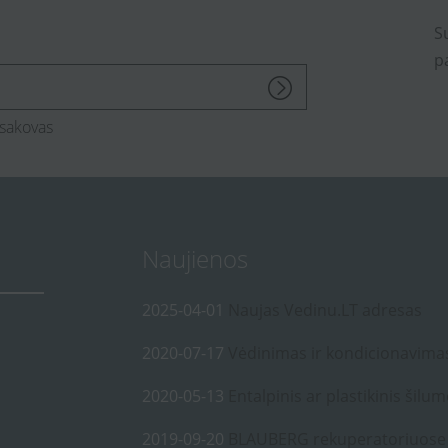
S
p
sakovas
Naujienos
2025-04-01
Naujas Vedinu.LT adresas
2020-07-17
Vėdinimas ir kondicionavima
2020-05-13
Entalpinis ar plastikinis šilum
2019-09-20
BLAUBERG rekuperatoriuose