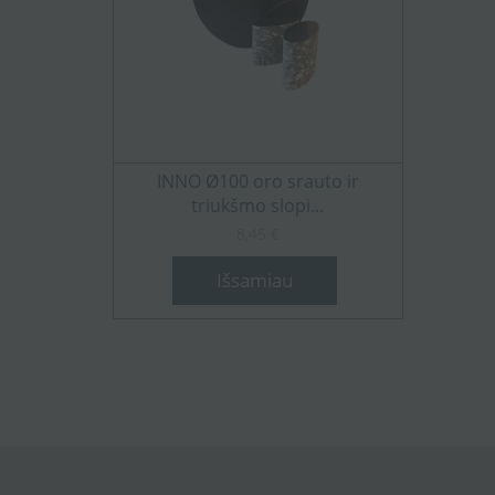
INNO Ø100 oro srauto ir
triukšmo slopi...
8,45 €
Išsamiau