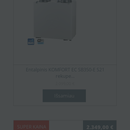
Entalpinis KOMFORT EC SB350-E S21
rekupe...
2.099,00 €
Išsamiau
SUPER KAINA
2.349,00 €