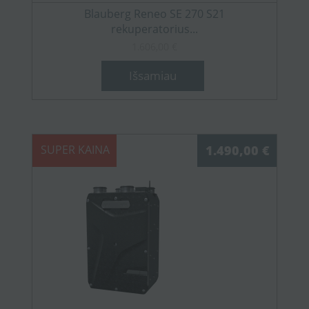
Blauberg Reneo SE 270 S21
rekuperatorius...
1.606,00 €
Išsamiau
SUPER KAINA
1.490,00 €