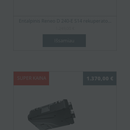
Entalpinis Reneo D 240-E S14 rekuperato...
1.249,00 €
Išsamiau
SUPER KAINA
1.370,00 €