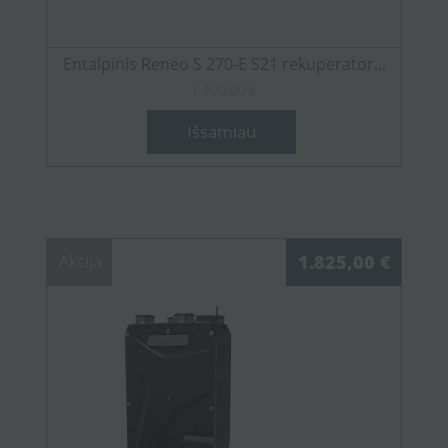
Entalpinis Reneo S 270-E S21 rekuperator...
1.490,00 €
Išsamiau
Akcija
1.825,00 €