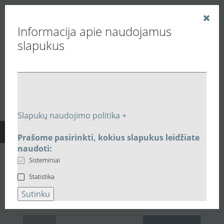
Informacija apie naudojamus
slapukus
Vedinu.LT
Rekuperatoriai
Plokšteliniai rekuperatoriai
Plokšteliniai
Slapukų naudojimo politika +
rekuperatoriai
Prašome pasirinkti, kokius slapukus leidžiate
naudoti:
Įrangos paieška
Sisteminiai
Statistika
Pagal pavadinimą
Rūšiuokite pagal kainą
Sutinku