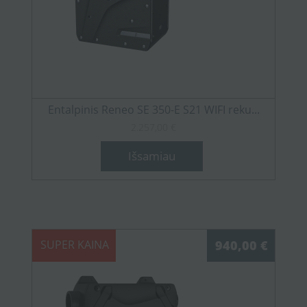
Entalpinis Reneo SE 350-E S21 WIFI reku...
2.257,00 €
Išsamiau
SUPER KAINA
940,00 €