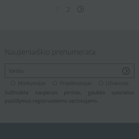
1
2
Naujienlaiškio prenumerata
[Enter.your.name]
Montuotojas
Projektuotojas
Užsakovas
Sužinokite naujienas pirmas, gaukite specialius
pasiūlymus registruotiems vartotojams.