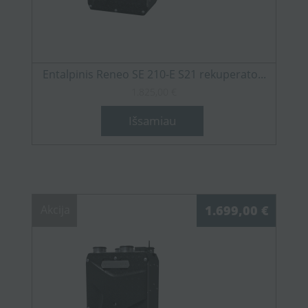
Entalpinis Reneo SE 210-E S21 rekuperato...
1.825,00 €
Išsamiau
Akcija
1.699,00 €