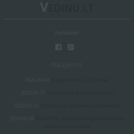
Pasidalink!
Naujienos
2025-04-01
Naujas Vedinu.LT adresas
2020-07-17
Vėdinimas ir kondicionavimas
2020-05-13
Entalpinis ar plastikinis šilumokaitis
2019-09-20
BLAUBERG rekuperatoriuose atnaujinta
valdymo automatika