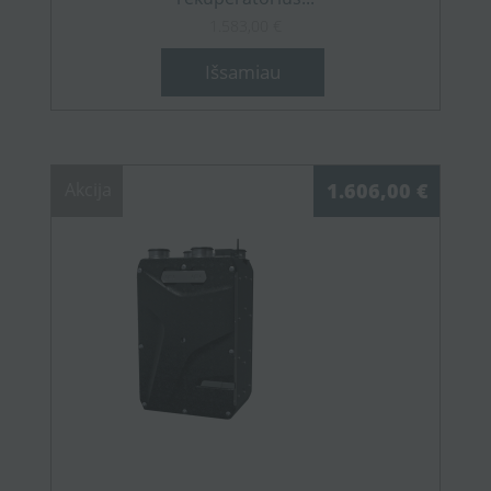
1.583,00 €
Išsamiau
Akcija
1.606,00 €