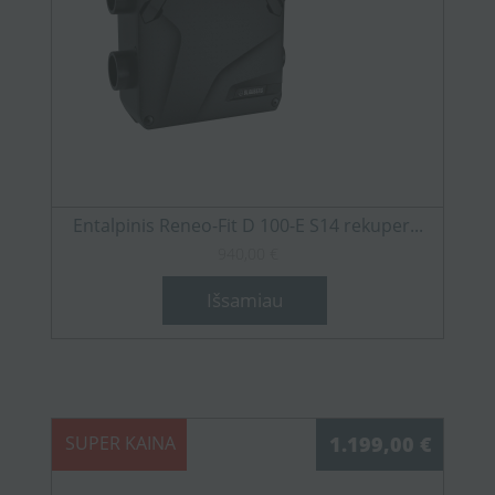
Entalpinis Reneo-Fit D 100-E S14 rekuper...
940,00 €
Išsamiau
SUPER KAINA
1.199,00 €