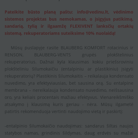
Pateikite būsto planą paštu: info@vedinu.lt, vėdinimo
sistemos projektas bus nemokamas, o įsigyjus patikimą,
sandarią, tylią ir ilgaamžę FLEXIVENT lanksčių ortakių
sistemą, rekuperatoriams suteiksime 10% nuolaidą!
Mūsų puslapyje rasite BLAUBERG KOMFORT rotacinius ir
RENSON, BLAUBERG-VENTS grupės plokštelinius
rekuperatorius. Dažnai kyla klausimas kokiu priešsroviniu
plokšteliniu šilumokaičiu (entalpiniu ar plastikiniu) įsigyti
rekuperatorių? Plastikinis šilumokaitis – reikalauja kondensato
nuvedimo, yra efektyviausias, bet sausina orą. Su entalpine
membrana – nereikalauja kondensato nuvedimo, neišsausina
oro, yra keliais procentais mažiau efektyvus. Vienareikšmiško
atsakymo į klausimą kuris geriau - nėra. Mūsų ilgametė
patirtis rekomenduoja vertinti naudojimo vietą ir paskirtį:
-entalpinio šilumokaičio naudojimas: sandarus šiltas naujos
statybos namas, grindinis šildymas, daug erdvės su mažai