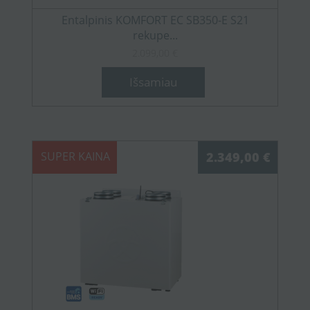
Entalpinis KOMFORT EC SB350-E S21
rekupe...
2.099,00 €
Išsamiau
SUPER KAINA
2.349,00 €