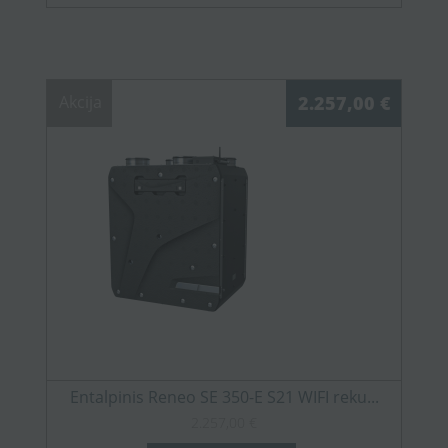
Akcija
2.257,00 €
Entalpinis Reneo SE 350-E S21 WIFI reku...
2.257,00 €