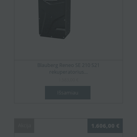
Blauberg Reneo SE 210 S21
rekuperatorius...
1.583,00 €
Išsamiau
Akcija
1.606,00 €