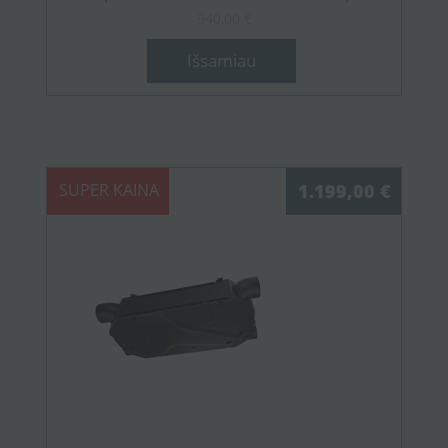
940,00 €
Išsamiau
SUPER KAINA
1.199,00 €