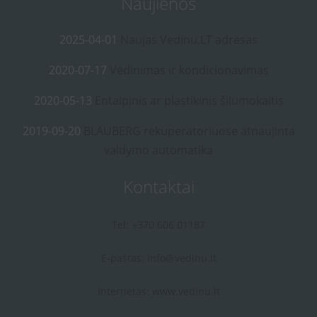
Naujienos
2025-04-01
Naujas Vedinu.LT adresas
2020-07-17
Vėdinimas ir kondicionavimas
2020-05-13
Entalpinis ar plastikinis šilumokaitis
2019-09-20
BLAUBERG rekuperatoriuose atnaujinta
valdymo automatika
Kontaktai
Tel: +370 606 01187
E-paštas:
info@vedinu.lt
Internetas:
www.vedinu.lt