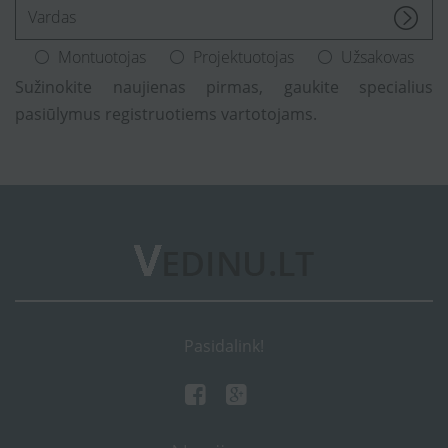
[Enter.your.name]
Montuotojas
Projektuotojas
Užsakovas
Sužinokite naujienas pirmas, gaukite specialius
pasiūlymus registruotiems vartotojams.
Pasidalink!