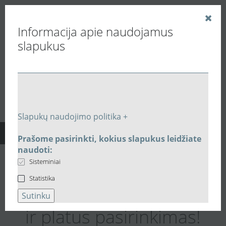
Informacija apie naudojamus
slapukus
Vedinu.LT
Rekuperatoriai
Drėgmę grąžinantys
Slapukų naudojimo politika +
entalpiniai, rotaciniai
Prašome pasirinkti, kokius slapukus leidžiate
BLAUBERG, RENSON,
naudoti:
Sisteminiai
VENTS, ALNOR
Statistika
rekuperatoriai. Gera kaina
Sutinku
ir platus pasirinkimas!