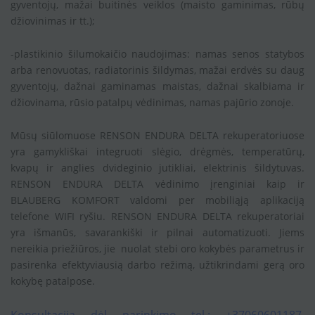
gyventojų, mažai buitinės veiklos (maisto gaminimas, rūbų
džiovinimas ir tt.);
-plastikinio šilumokaičio naudojimas: namas senos statybos
arba renovuotas, radiatorinis šildymas, mažai erdvės su daug
gyventojų, dažnai gaminamas maistas, dažnai skalbiama ir
džiovinama, rūsio patalpų vėdinimas, namas pajūrio zonoje.
Mūsų siūlomuose RENSON ENDURA DELTA rekuperatoriuose
yra gamykliškai integruoti slėgio, drėgmės, temperatūrų,
kvapų ir anglies dvideginio jutikliai, elektrinis šildytuvas.
RENSON ENDURA DELTA vėdinimo įrenginiai kaip ir
BLAUBERG KOMFORT valdomi per mobiliąją aplikaciją
telefone WIFI ryšiu. RENSON ENDURA DELTA rekuperatoriai
yra išmanūs, savarankiški ir pilnai automatizuoti. Jiems
nereikia priežiūros, jie nuolat stebi oro kokybės parametrus ir
pasirenka efektyviausią darbo režimą, užtikrindami gerą oro
kokybę patalpose.