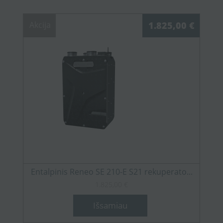
Akcija
1.825,00 €
Entalpinis Reneo SE 210-E S21 rekuperato...
1.825,00 €
Išsamiau