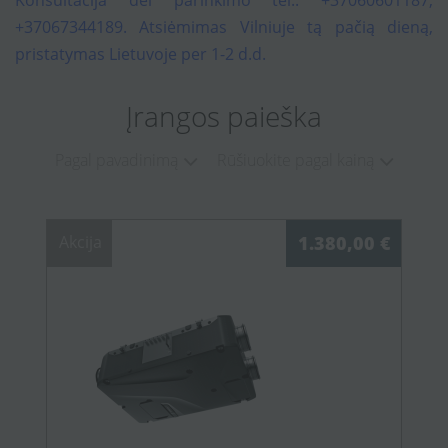
Konsultacija dėl parinkimo tel.: +37060601187,
+37067344189. Atsiėmimas Vilniuje tą pačią dieną,
pristatymas Lietuvoje per 1-2 d.d.
Įrangos paieška
Pagal pavadinimą
Rūšiuokite pagal kainą
Akcija
1.380,00 €