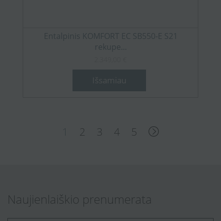
Entalpinis KOMFORT EC SB550-E S21
rekupe...
2.349,00 €
Išsamiau
1
2
3
4
5
Naujienlaiškio prenumerata