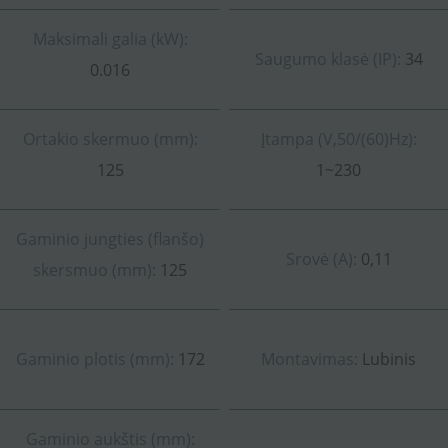
Maksimali galia (kW):
Saugumo klasė (IP):
34
0.016
Ortakio skermuo (mm):
Įtampa (V,50/(60)Hz):
125
1~230
Gaminio jungties (flanšo)
Srovė (A):
0,11
skersmuo (mm):
125
Gaminio plotis (mm):
172
Montavimas:
Lubinis
Gaminio aukštis (mm):