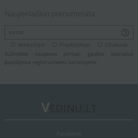
Naujienlaiškio prenumerata
[Enter.your.name]
Montuotojas
Projektuotojas
Užsakovas
Sužinokite naujienas pirmas, gaukite specialius
pasiūlymus registruotiems vartotojams.
Pasidalink!