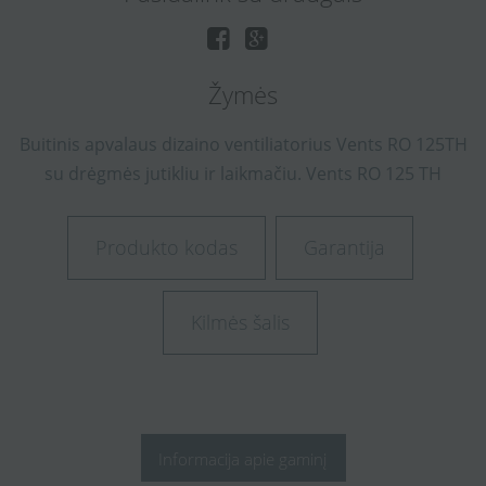
Žymės
Buitinis
apvalaus
dizaino
ventiliatorius
Vents
RO
125TH
su
drėgmės
jutikliu
ir
laikmačiu.
Vents RO 125 TH
Produkto kodas
Garantija
Kilmės šalis
Informacija apie gaminį