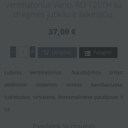
ventiliatorius Vents RO 125TH su
drėgmės jutikliu ir laikmačiu.
37,00 €
-
+
Į krepšelį
Palyginti
Lubinis ventiliatorius. Naudojimos sritys:
vėdinimo sistemos vonios kambariuose,
tualetuose, virtuvėse, komunalinėse patalpose ir
t.t.
Pasidalink su draugais