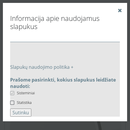
Informacija apie naudojamus
slapukus
Vedinu.LT
Buitiniai ventiliatoriai
Lubiniai ventiliatoriai
Buitinis apvalaus dizaino ventiliatorius Vents RO 125TH
su drėgmės jutikliu ir laikmačiu.
Slapukų naudojimo politika +
Prašome pasirinkti, kokius slapukus leidžiate
naudoti:
Sisteminiai
Statistika
Sutinku