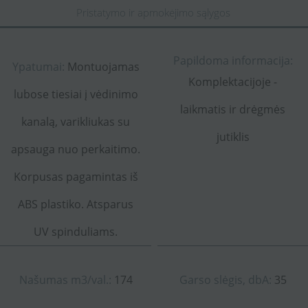
Pristatymo ir apmokėjimo sąlygos
Papildoma informacija:
Ypatumai:
Montuojamas
Komplektacijoje -
lubose tiesiai į vėdinimo
laikmatis ir drėgmės
kanalą, varikliukas su
jutiklis
apsauga nuo perkaitimo.
Korpusas pagamintas iš
ABS plastiko. Atsparus
UV spinduliams.
Našumas m3/val.:
174
Garso slėgis, dbA:
35