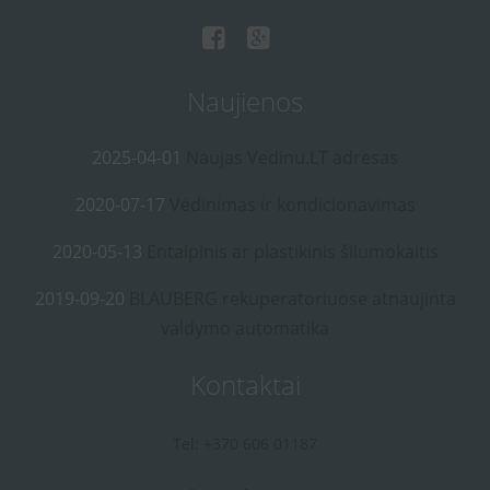
Naujienos
2025-04-01
Naujas Vedinu.LT adresas
2020-07-17
Vėdinimas ir kondicionavimas
2020-05-13
Entalpinis ar plastikinis šilumokaitis
2019-09-20
BLAUBERG rekuperatoriuose atnaujinta
valdymo automatika
Kontaktai
Tel: +370 606 01187