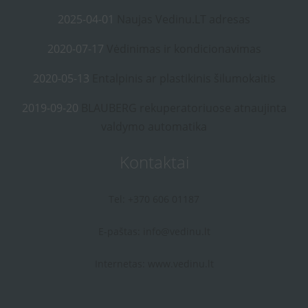
2025-04-01
Naujas Vedinu.LT adresas
2020-07-17
Vėdinimas ir kondicionavimas
2020-05-13
Entalpinis ar plastikinis šilumokaitis
2019-09-20
BLAUBERG rekuperatoriuose atnaujinta
valdymo automatika
Kontaktai
Tel: +370 606 01187
E-paštas:
info@vedinu.lt
Internetas:
www.vedinu.lt