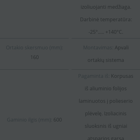
izoliuojanti medžiaga.
Darbinė temperatūra:
-25°..... +140°C.
Ortakio skersmuo (mm):
Montavimas:
Apvali
160
ortakių sistema
Pagaminta iš:
Korpusas
iš aliuminio folijos
laminuotos į polieserio
plėvelę. Izoliacinis
Gaminio ilgis (mm):
600
sluoksnis iš ugniai
atsparios garsą