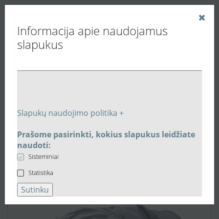
Informacija apie naudojamus
slapukus
Vedinu.LT
Vėdinimo ortakiai, slopintuvai, filtrai.
Triukšmo slopintuvai
Lankstus 50mm slopintuvas Ø160mm, 0.6m SLEFLF-P-
Slapukų naudojimo politika +
50-160-L-060
Prašome pasirinkti, kokius slapukus leidžiate
naudoti:
Sisteminiai
Statistika
Sutinku