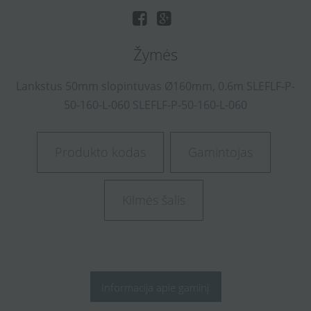
Žymės
Lankstus
50mm
slopintuvas
Ø160mm,
0.6m
SLEFLF-P-
50-160-L-060
SLEFLF-P-50-160-L-060
Produkto kodas
Gamintojas
Kilmės šalis
Informacija apie gaminį