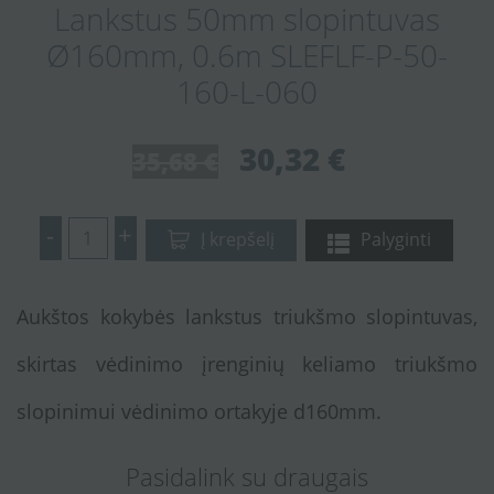
Lankstus 50mm slopintuvas
Ø160mm, 0.6m SLEFLF-P-50-
160-L-060
30,32 €
35,68 €
-
+
Į krepšelį
Palyginti
Aukštos kokybės lankstus triukšmo slopintuvas,
skirtas vėdinimo įrenginių keliamo triukšmo
slopinimui vėdinimo ortakyje d160mm.
Pasidalink su draugais