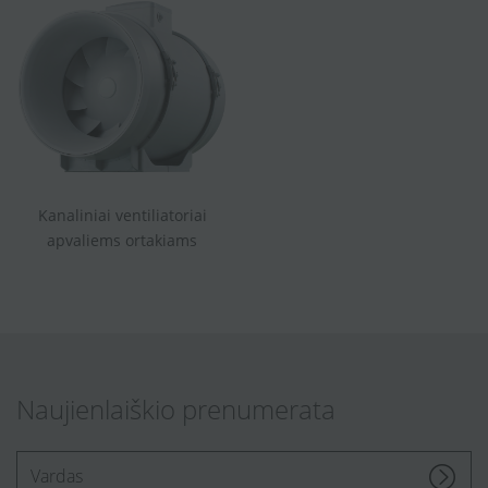
Kanaliniai ventiliatoriai
apvaliems ortakiams
Naujienlaiškio prenumerata
[Enter.your.name]