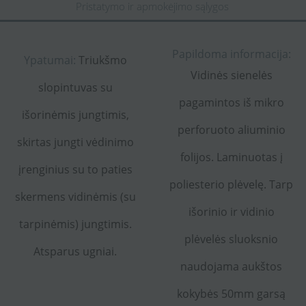
Pristatymo ir apmokėjimo sąlygos
Papildoma informacija:
Ypatumai:
Triukšmo
Vidinės sienelės
slopintuvas su
pagamintos iš mikro
išorinėmis jungtimis,
perforuoto aliuminio
skirtas jungti vėdinimo
folijos. Laminuotas į
įrenginius su to paties
poliesterio plėvelę. Tarp
skermens vidinėmis (su
išorinio ir vidinio
tarpinėmis) jungtimis.
plėvelės sluoksnio
Atsparus ugniai.
naudojama aukštos
kokybės 50mm garsą