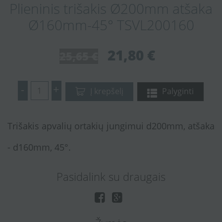
Plieninis trišakis Ø200mm atšaka
Ø160mm-45° TSVL200160
21,80 €
25,65 €
-
+
Į krepšelį
Palyginti
Trišakis apvalių ortakių jungimui d200mm, atšaka
- d160mm, 45°.
Pasidalink su draugais