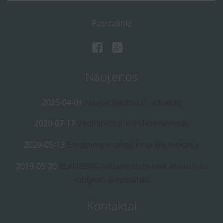
Pasidalink!
Naujienos
2025-04-01
Naujas Vedinu.LT adresas
2020-07-17
Vėdinimas ir kondicionavimas
2020-05-13
Entalpinis ar plastikinis šilumokaitis
2019-09-20
BLAUBERG rekuperatoriuose atnaujinta
valdymo automatika
Kontaktai