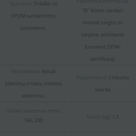
Papildoma informacija:
Ypatumai:
Trišakis su
"D" klasės sandari
EPDM sandarinimo
movinė jungtis su
tarpinėmis.
tarpine, atitinkanti
Eurovent (SITAC
sertifikatą).
Montavimas:
Apvali
Pagaminta iš:
Cinkuota
plieninių ortakių sistema
skarda
vėdinimui.
Ortakio skersmuo (mm):
Svoris (kg):
1.5
160, 200