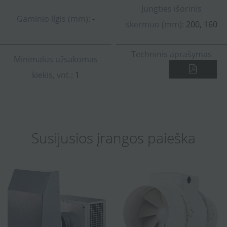
Jungties išorinis
Gaminio ilgis (mm):
-
skermuo (mm):
200, 160
Techninis aprašymas
Minimalus užsakomas
kiekis, vnt.:
1
Susijusios įrangos paieška