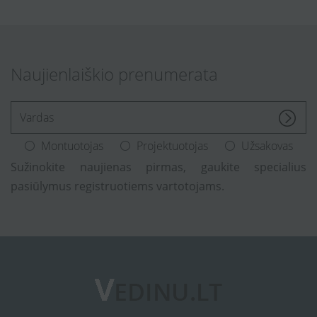
Naujienlaiškio prenumerata
[Enter.your.name]
Montuotojas
Projektuotojas
Užsakovas
Sužinokite naujienas pirmas, gaukite specialius
pasiūlymus registruotiems vartotojams.