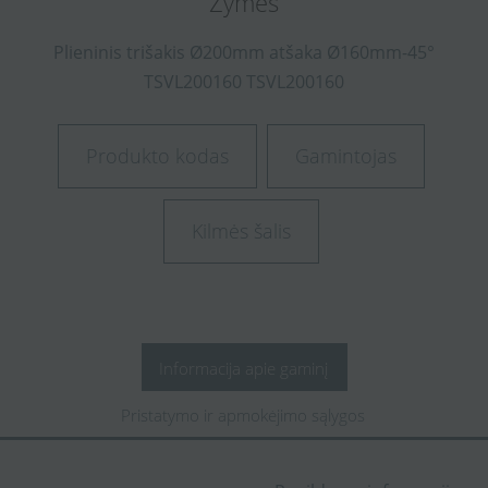
Žymės
Plieninis
trišakis
Ø200mm
atšaka
Ø160mm-45°
TSVL200160
TSVL200160
Produkto kodas
Gamintojas
Kilmės šalis
Informacija apie gaminį
Pristatymo ir apmokėjimo sąlygos