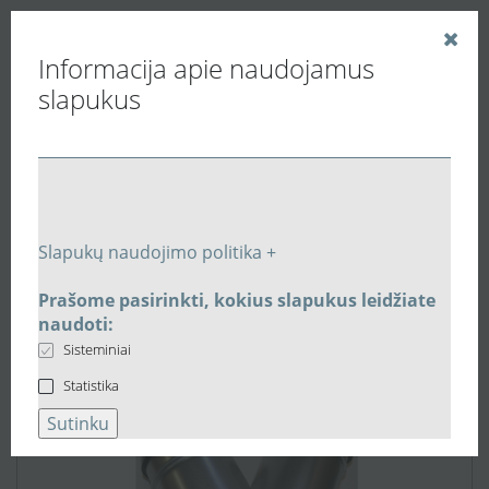
Informacija apie naudojamus
slapukus
Vedinu.LT
Vėdinimo ortakiai, slopintuvai, filtrai.
Plieniniai apvalūs ortakiai ir jungtys
Plieninis trišakis Ø200mm atšaka Ø160mm-45°
Slapukų naudojimo politika +
TSVL200160
Prašome pasirinkti, kokius slapukus leidžiate
naudoti:
Sisteminiai
Statistika
Sutinku