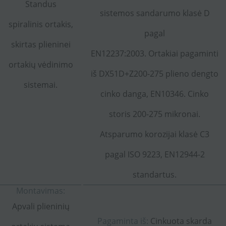
Standus
sistemos sandarumo klasė D
spiralinis ortakis,
pagal
skirtas plieninei
EN12237:2003. Ortakiai pagaminti
ortakių vėdinimo
iš DX51D+Z200-275 plieno dengto
sistemai.
cinko danga, EN10346. Cinko
storis 200-275 mikronai.
Atsparumo korozijai klasė C3
pagal ISO 9223, EN12944-2
standartus.
Montavimas:
Apvali plieninių
Pagaminta iš:
Cinkuota skarda