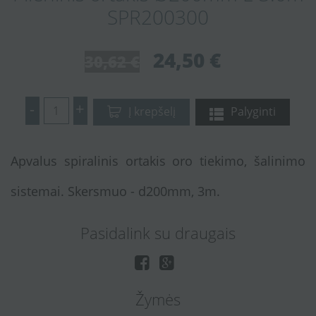
SPR200300
24,50 €
30,62 €
-
+
Į krepšelį
Palyginti
Apvalus spiralinis ortakis oro tiekimo, šalinimo
sistemai. Skersmuo - d200mm, 3m.
Pasidalink su draugais
Žymės