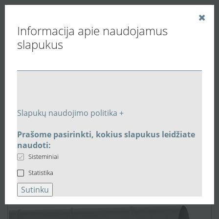
Informacija apie naudojamus
slapukus
Vedinu.LT
Vėdinimo ortakiai, slopintuvai, filtrai.
Plieniniai apvalūs ortakiai ir jungtys
Plieninis ortakis Ø200mm L-3.0m SPR200300
Slapukų naudojimo politika +
Prašome pasirinkti, kokius slapukus leidžiate
naudoti:
Sisteminiai
Statistika
Sutinku