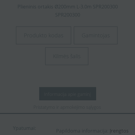
Plieninis
ortakis
Ø200mm
L-3.0m
SPR200300
SPR200300
Produkto kodas
Gamintojas
Kilmės šalis
Informacija apie gaminį
Pristatymo ir apmokėjimo sąlygos
Ypatumai:
Papildoma informacija:
Įrengtos