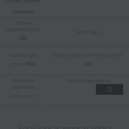
ortakių sistema
vėdinimui.
Ortakio
skersmuo (mm):
Svoris (kg):
-
200
Gaminio ilgis
Jungties vidinis skersmuo (mm):
(mm):
3000
200
Minimalus
Techninis aprašymas
užsakomas
kiekis, vnt.:
1
Susijusios įrangos paieška