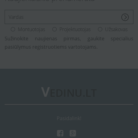
[Enter.your.name]
Montuotojas
Projektuotojas
Užsakovas
Sužinokite naujienas pirmas, gaukite specialius
pasiūlymus registruotiems vartotojams.
Pasidalink!