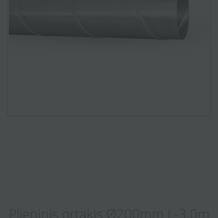
Plieninis ortakis Ø200mm L-3.0m