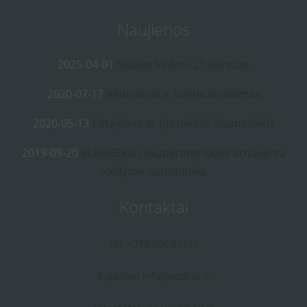
Naujienos
2025-04-01
Naujas Vedinu.LT adresas
2020-07-17
Vėdinimas ir kondicionavimas
2020-05-13
Entalpinis ar plastikinis šilumokaitis
2019-09-20
BLAUBERG rekuperatoriuose atnaujinta
valdymo automatika
Kontaktai
Tel: +370 606 01187
E-paštas:
info@vedinu.lt