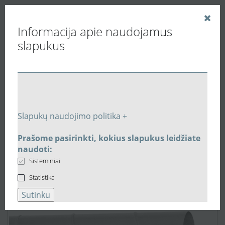
Informacija apie naudojamus
slapukus
Vedinu.LT
Vėdinimo ortakiai, slopintuvai, filtrai.
Plieniniai apvalūs ortakiai ir jungtys
Plieninis ortakis Ø200mm L-1,5m SPR200150
Slapukų naudojimo politika +
Prašome pasirinkti, kokius slapukus leidžiate
naudoti:
Sisteminiai
Statistika
Sutinku