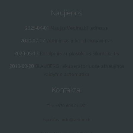
Naujienos
2025-04-01
Naujas Vedinu.LT adresas
2020-07-17
Vėdinimas ir kondicionavimas
2020-05-13
Entalpinis ar plastikinis šilumokaitis
2019-09-20
BLAUBERG rekuperatoriuose atnaujinta
valdymo automatika
Kontaktai
Tel: +370 606 01187
E-paštas:
info@vedinu.lt