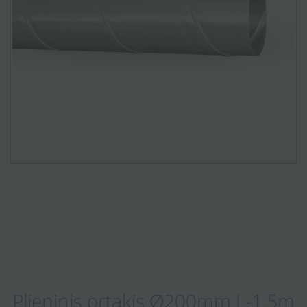
Plieninis ortakis Ø200mm L-1,5m