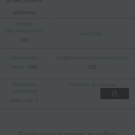
ortakių sistema
vėdinimui.
Ortakio
skersmuo (mm):
Svoris (kg):
-
200
Gaminio ilgis
Jungties vidinis skersmuo (mm):
(mm):
1500
200
Minimalus
Techninis aprašymas
užsakomas
kiekis, vnt.:
1
Susijusios įrangos paieška