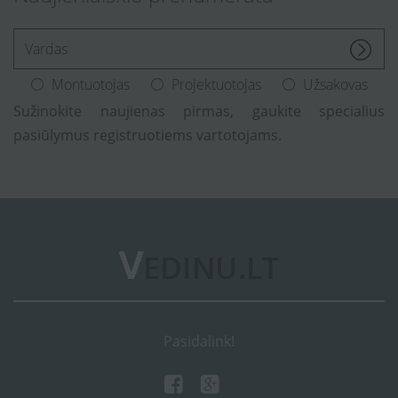
[Enter.your.name]
Montuotojas
Projektuotojas
Užsakovas
Sužinokite naujienas pirmas, gaukite specialius
pasiūlymus registruotiems vartotojams.
Pasidalink!