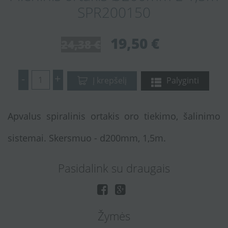
SPR200150
19,50 €
24,38 €
-
+
Į krepšelį
Palyginti
Apvalus spiralinis ortakis oro tiekimo, šalinimo
sistemai. Skersmuo - d200mm, 1,5m.
Pasidalink su draugais
Žymės