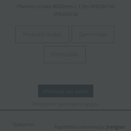
Plieninis
ortakis
Ø200mm
L-1,5m
SPR200150
SPR200150
Produkto kodas
Gamintojas
Kilmės šalis
Informacija apie gaminį
Pristatymo ir apmokėjimo sąlygos
Ypatumai:
Papildoma informacija:
Įrengtos