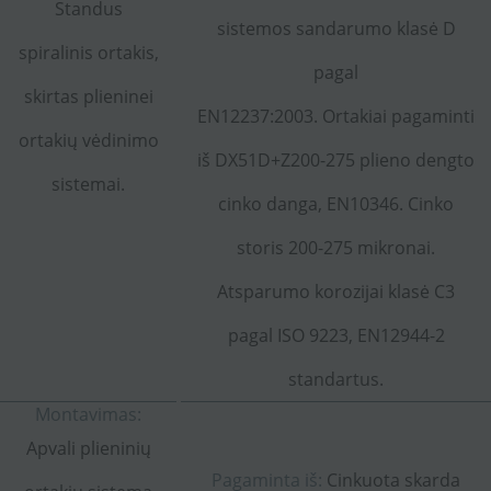
Standus
sistemos sandarumo klasė D
spiralinis ortakis,
pagal
skirtas plieninei
EN12237:2003. Ortakiai pagaminti
ortakių vėdinimo
iš DX51D+Z200-275 plieno dengto
sistemai.
cinko danga, EN10346. Cinko
storis 200-275 mikronai.
Atsparumo korozijai klasė C3
pagal ISO 9223, EN12944-2
standartus.
Montavimas:
Apvali plieninių
Pagaminta iš:
Cinkuota skarda