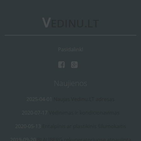
Pasidalink!
Naujienos
2025-04-01
Naujas Vedinu.LT adresas
2020-07-17
Vėdinimas ir kondicionavimas
2020-05-13
Entalpinis ar plastikinis šilumokaitis
2019-09-20
BLAUBERG rekuperatoriuose atnaujinta