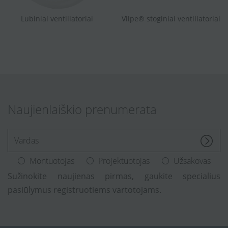
Lubiniai ventiliatoriai
Vilpe® stoginiai ventiliatoriai
Naujienlaiškio prenumerata
[Enter.your.name]
Montuotojas
Projektuotojas
Užsakovas
Sužinokite naujienas pirmas, gaukite specialius
pasiūlymus registruotiems vartotojams.