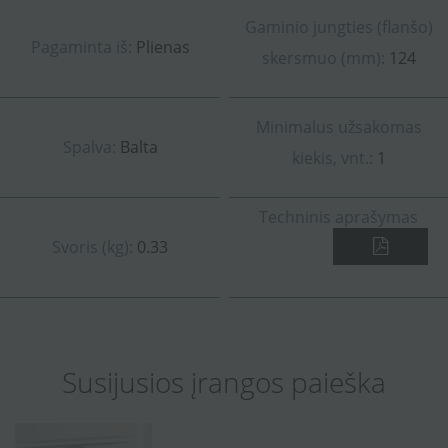
Gaminio jungties (flanšo)
Pagaminta iš:
Plienas
skersmuo (mm):
124
Minimalus užsakomas
Spalva:
Balta
kiekis, vnt.:
1
Techninis aprašymas
Svoris (kg):
0.33
Susijusios įrangos paieška