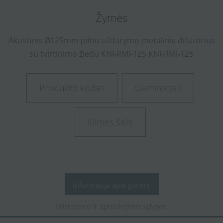
Žymės
Akustinis
Ø125mm
pilno
uždarymo
metalinis
difuzorius
su
tvirtinimo
žiedu
KNI-RMI-125
KNI-RMI-125
Produkto kodas
Gamintojas
Kilmės šalis
Informacija apie gaminį
Pristatymo ir apmokėjimo sąlygos