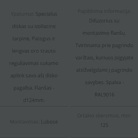
Papildoma informacija:
Ypatumai:
Specialus
Difuzorius su
diskas su izoliacine
montavimo flanšu.
tarpine. Patogus ir
Tvirtinama prie pagrindo
lengvas oro srauto
varžtais, kuriuos įsigyjate
reguliavimas sukamo
atsižvelgdami į pagrindo
aplink savo ašį disko
savybes. Spalva -
pagalba. Flanšas -
RAL9016
d124mm.
Ortakio skersmuo, mm:
Montavimas:
Lubose
125