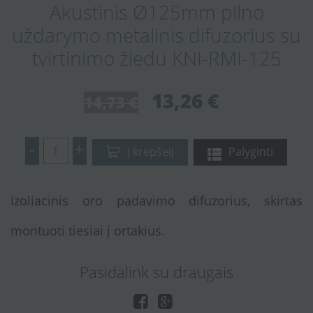
Akustinis Ø125mm pilno
uždarymo metalinis difuzorius su
tvirtinimo žiedu KNI-RMI-125
13,26 €
14,73 €
-
+
Į krepšelį
Palyginti
Izoliacinis oro padavimo difuzorius, skirtas
montuoti tiesiai į ortakius.
Pasidalink su draugais