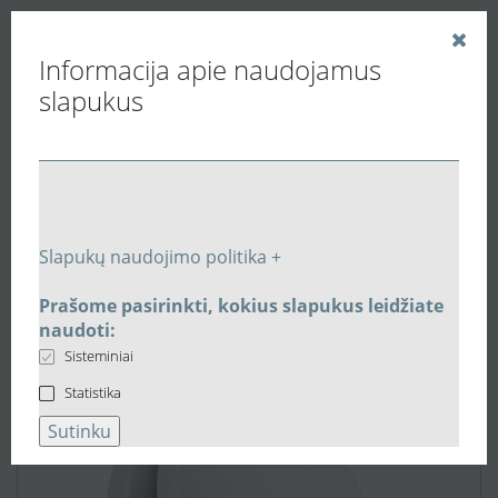
Informacija apie naudojamus
slapukus
Vedinu.LT
Vėdinimo grotelės ir difuzoriai
Metaliniai difuzoriai
Akustinis Ø125mm pilno uždarymo metalinis difuzorius
Slapukų naudojimo politika +
su tvirtinimo žiedu KNI-RMI-125
Prašome pasirinkti, kokius slapukus leidžiate
naudoti:
Sisteminiai
Statistika
Sutinku