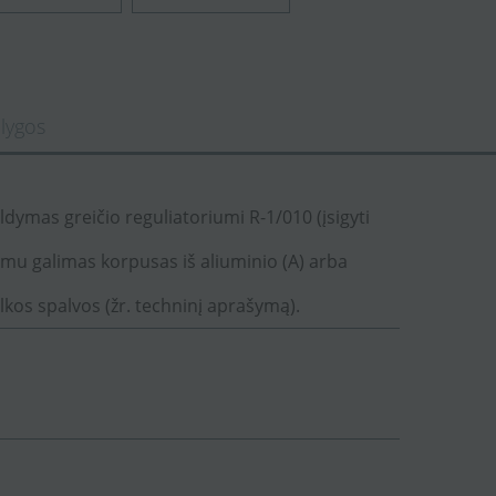
lygos
ldymas greičio reguliatoriumi R-1/010 (įsigyti
vimu galimas korpusas iš aliuminio (A) arba
ilkos spalvos (žr. techninį aprašymą).