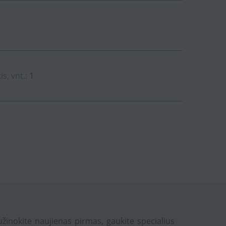
s, vnt.:
1
užinokite naujienas pirmas, gaukite specialius