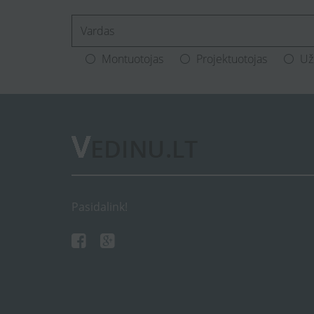
[Enter.your.name]
Montuotojas
Projektuotojas
Už
Pasidalink!