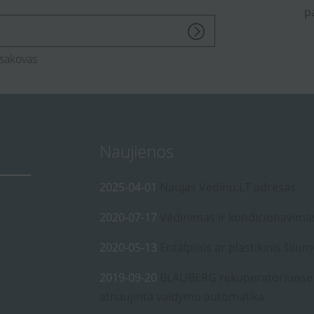
p
sakovas
Naujienos
2025-04-01
Naujas Vedinu.LT adresas
2020-07-17
Vėdinimas ir kondicionavima
2020-05-13
Entalpinis ar plastikinis šilum
2019-09-20
BLAUBERG rekuperatoriuose
atnaujinta valdymo automatika