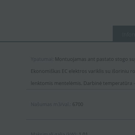
Infor
Ypatumai:
Montuojamas ant pastato stogo suj
Ekonomiškas EC elektros variklis su išoriniu ro
lenktomis mentelėmis. Darbinė temperatūra -
Našumas m3/val.:
6700
Maksimali galia (kW):
1.01