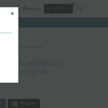
0
P
0,00 €
RISIJUNGTI
0EC su EC elektros varikliu
stoginis ventiliatorius
lektros varikliu
į
Palyginti