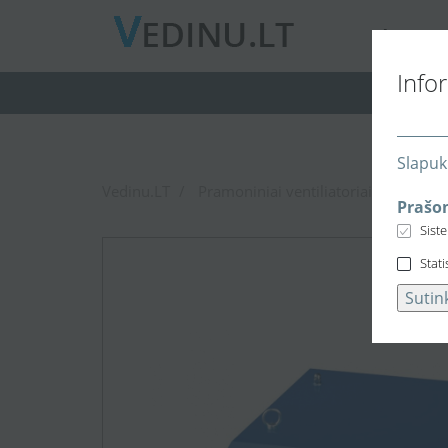
A
PIE MUS
Info
Slapuk
Vedinu.LT
Pramoniniai ventiliatoriai
Stogini
Prašom
Sist
Stati
Sutin