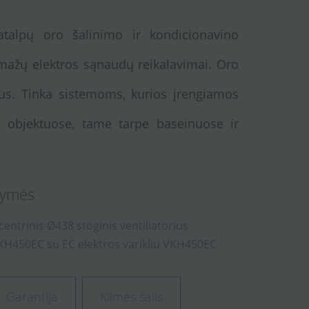
 patalpų oro šalinimo ir kondicionavino
 mažų elektros sąnaudų reikalavimai. Oro
lus. Tinka sistemoms, kurios įrengiamos
 objektuose, tame tarpe baseinuose ir
ymės
šcentrinis
Ø438
stoginis
ventiliatorius
KH450EC
su
EC
elektros
varikliu
VKH450EC
Garantija
Kilmės šalis