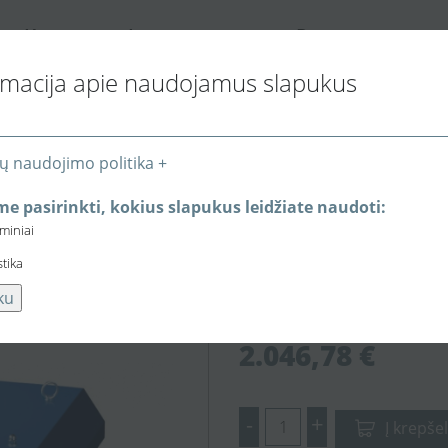
K
I
P
ONTAKTAI
NFORMACIJA PIRKĖJUI
REKYBOS VIETOS
rmacija apie naudojamus slapukus
ų naudojimo politika +
ai ventiliatoriai
Išcentrinis Ø438 stoginis ventiliatorius VKH45
e pasirinkti, kokius slapukus leidžiate naudoti:
eminiai
Išcentrinis Ø438 
stika
VKH450EC su EC e
ku
2.046,78 €
-
+
Į krepšel