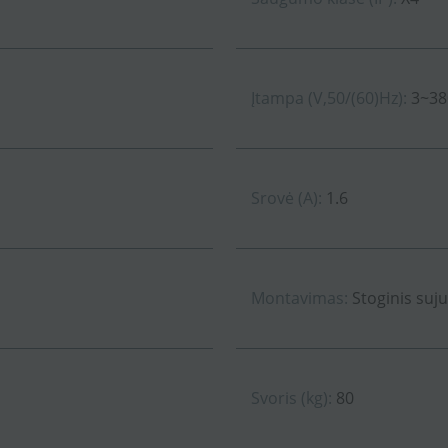
Įtampa (V,50/(60)Hz):
3~38
Srovė (A):
1.6
Montavimas:
Stoginis suj
Svoris (kg):
80