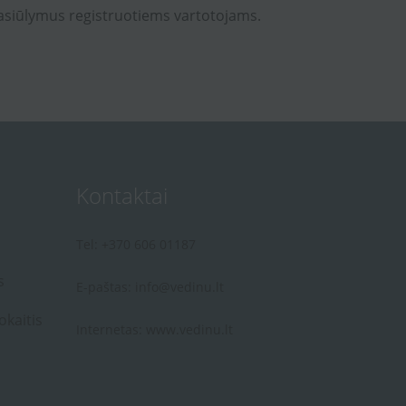
asiūlymus registruotiems vartotojams.
Kontaktai
Tel: +370 606 01187
s
E-paštas:
info@vedinu.lt
okaitis
Internetas:
www.vedinu.lt