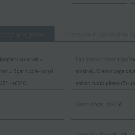
macija apie gaminį
Pristatymo ir apmokėjimo są
ungiant su ortakiu.
Papildoma informacija:
Va
toriu. Sparnuotė - atgal
atskirai). Kliento pageida
25* - +60*C.
galvanizuoto plieno (Z) - p
Garso slėgis, dbA:
55
Saugumo klasė (IP):
X4