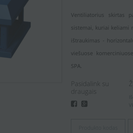
Ventiliatorius skirtas
sistemai, kuriai keliami
ištraukimas - horizonta
viešuose komerciniuose
SPA.
Pasidalink su
Ž
draugais
I
V
Produkto kodas