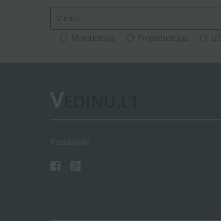
[Enter.your.name]
Montuotojas
Projektuotojas
Už
Pasidalink!