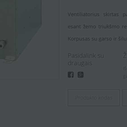
Ventiliatorius skirtas 
esant žemo triukšmo re
Korpusas su garso ir šilu
Pasidalink su
Ž
draugais
I
g
Produkto kodas