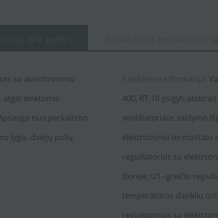
macija apie gaminį
Pristatymo ir apmokėjimo są
azis su asinchroniniu
Papildoma informacija:
Va
- atgal lenktomis
400, RT-10 (įsigyti atskirai
. Apsauga nuo perkaitimo.
ventiliatoriaus valdymo išp
o lygis. dviejų polių
elektrtoniniu termostatu i
regiuliatorius su elektrto
išorėje; U1--greičio regiul
temperatūros davikliu ort
regiuliatorius su elektrto