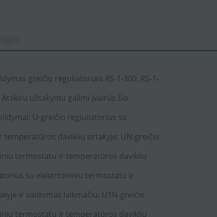
lygos
ldymas greičio reguliatoriais RS-1-300, RS-1-
). Atskiru užsakymu galimi įvairūs šio
ildymai: U-greičio regiuliatorius su
r temperatūros davikliu ortakyje; UN-greičio
niniu termostatu ir temperatūros davikliu
iatorius su elektrtoniniu termostatu ir
akyje ir valdomas laikmačiu; U1N-greičio
niniu termostatu ir temperatūros davikliu