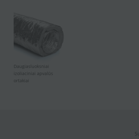
Daugiasluoksniai
izoliaciniai apvalūs
ortakiai
S