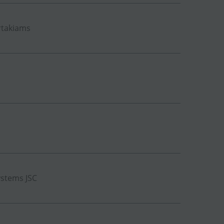
rtakiams
ystems JSC