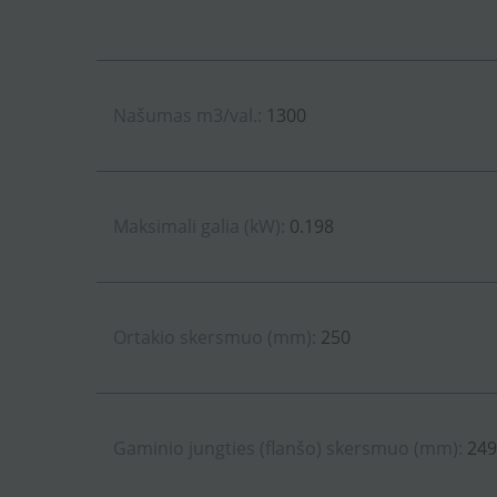
Našumas m3/val.:
1300
Maksimali galia (kW):
0.198
Ortakio skersmuo (mm):
250
Gaminio jungties (flanšo) skersmuo (mm):
249