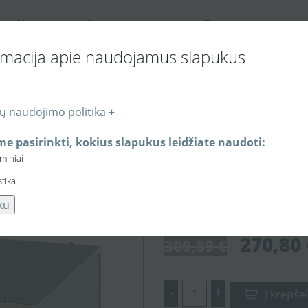
K
I
P
ONTAKTAI
NFORMACIJA PIRKĖJUI
REKYBOS VIETOS
rmacija apie naudojamus slapukus
ų naudojimo politika +
iai ventiliatoriai apvaliems ortakiams
Išcentrinis Ø250 ventili
e pasirinkti, kokius slapukus leidžiate naudoti:
eminiai
Išcentrinis Ø250
stika
su garso ir šilumo
ku
270,80 
300,89 €
-
+
Į krepšel