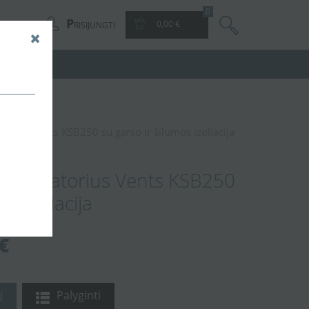
0
P
0,00 €
RISIJUNGTI
atorius Vents KSB250 su garso ir šilumos izoliacija
 ventiliatorius Vents KSB250
s izoliacija
€
į
Palyginti