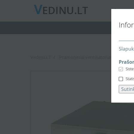
A
PIE MUS
Info
Slapuk
Vedinu.LT
Pramoniniai ventiliatoriai
Kanalin
Prašom
Sist
Stati
Sutin