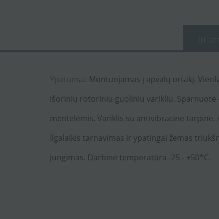
Infor
Ypatumai:
Montuojamas į apvalų ortakį. Vienf
išoriniu rotoriniu guoliniu varikliu. Sparnuotė 
mentelėmis. Variklis su antivibracine tarpine
Ilgalaikis tarnavimas ir ypatingai žemas triukšm
jungimas. Darbinė temperatūra -25 - +50*C.