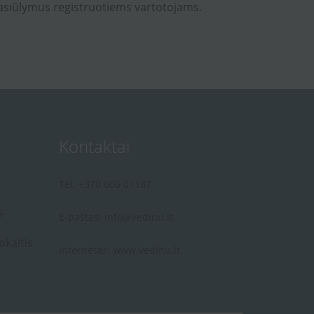
asiūlymus registruotiems vartotojams.
Kontaktai
Tel: +370 606 01187
s
E-paštas:
info@vedinu.lt
okaitis
Internetas:
www.vedinu.lt