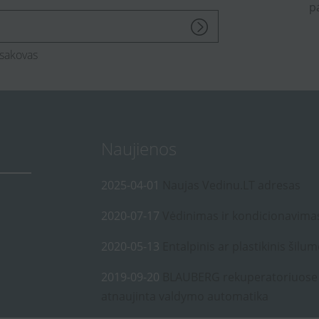
p
sakovas
Naujienos
2025-04-01
Naujas Vedinu.LT adresas
2020-07-17
Vėdinimas ir kondicionavima
2020-05-13
Entalpinis ar plastikinis šilum
2019-09-20
BLAUBERG rekuperatoriuose
atnaujinta valdymo automatika