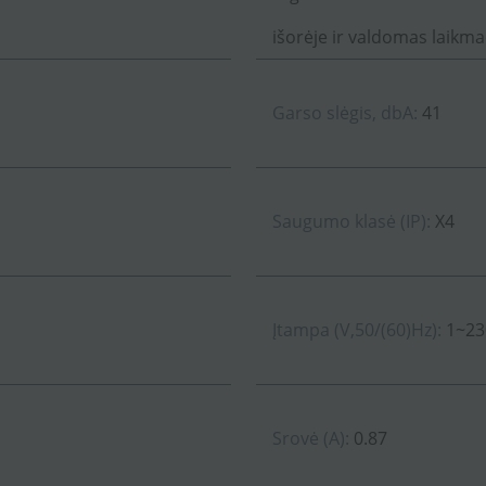
išorėje ir valdomas laikma
Garso slėgis, dbA:
41
Saugumo klasė (IP):
X4
Įtampa (V,50/(60)Hz):
1~23
Srovė (A):
0.87