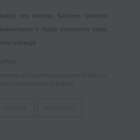
patalpų oro tiekimo, šalinimo sistemai,
ikalavimams ir mažai montavimo vietai.
mos izoliacija.
ymės
šcentrinis
Ø250
ventiliatorius
Vents
KSB250
su
arso
ir
šilumos
izoliacija
KSB250
Garantija
Kilmės šalis