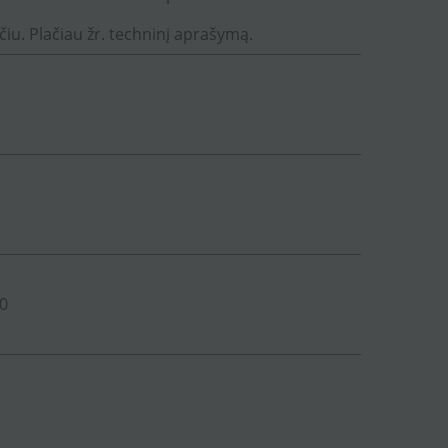
čiu. Plačiau žr. techninį aprašymą.
0