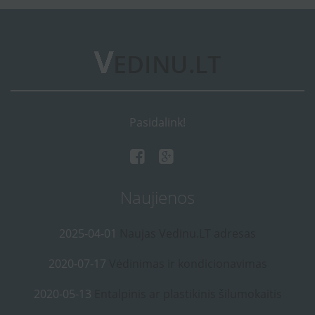
Pasidalink!
Naujienos
2025-04-01
Naujas Vedinu.LT adresas
2020-07-17
Vėdinimas ir kondicionavimas
2020-05-13
Entalpinis ar plastikinis šilumokaitis