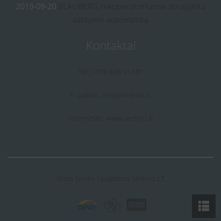
2019-09-20
BLAUBERG rekuperatoriuose atnaujinta
valdymo automatika
Kontaktai
Tel: +370 606 01187
E-paštas:
info@vedinu.lt
Internetas:
www.vedinu.lt
Visos teises saugomos Vedinu.LT
Pagalba telefonu:
+370 606 01187, +370 673 44189