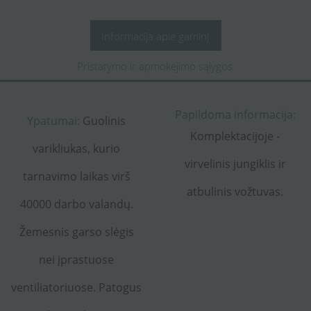
Informacija apie gaminį
Pristatymo ir apmokėjimo sąlygos
Papildoma informacija:
Ypatumai:
Guolinis
Komplektacijoje -
varikliukas, kurio
virvelinis jungiklis ir
tarnavimo laikas virš
atbulinis vožtuvas.
40000 darbo valandų.
Žemesnis garso slėgis
nei įprastuose
ventiliatoriuose. Patogus