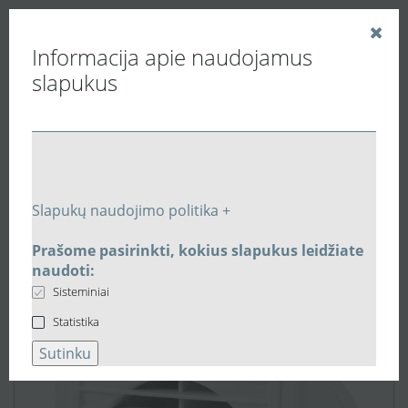
Informacija apie naudojamus
slapukus
Vedinu.LT
Buitiniai ventiliatoriai
Sieniniai ventiliatoriai
Ventiliatorius Blauberg AERO125S su jungikliu, virvele,
Slapukų naudojimo politika +
atbuliniu vožtuvu
Prašome pasirinkti, kokius slapukus leidžiate
naudoti:
Sisteminiai
Statistika
Sutinku