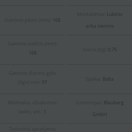
Montavimas:
Lubinis
Gaminio plotis (mm):
168
arba sieninis
Gaminio aukštis (mm):
Svoris (kg):
0.75
168
Gaminio išorinis gylis
Spalva:
Balta
(ilgis) mm:
97
Minimalus užsakomas
Gamintojas:
Blauberg
kiekis, vnt.:
1
GmbH
Techninis aprašymas