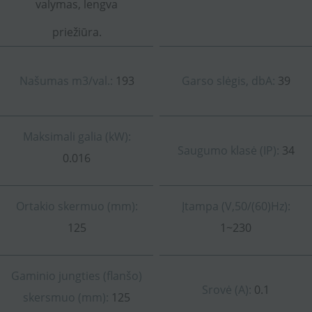
valymas, lengva
priežiūra.
Našumas m3/val.:
193
Garso slėgis, dbA:
39
Maksimali galia (kW):
Saugumo klasė (IP):
34
0.016
Ortakio skermuo (mm):
Įtampa (V,50/(60)Hz):
125
1~230
Gaminio jungties (flanšo)
Srovė (A):
0.1
skersmuo (mm):
125