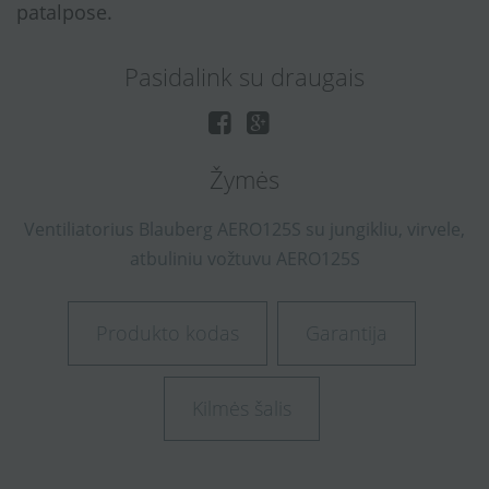
patalpose.
Pasidalink su draugais
Žymės
Ventiliatorius
Blauberg
AERO125S
su
jungikliu,
virvele,
atbuliniu
vožtuvu
AERO125S
Produkto kodas
Garantija
Kilmės šalis