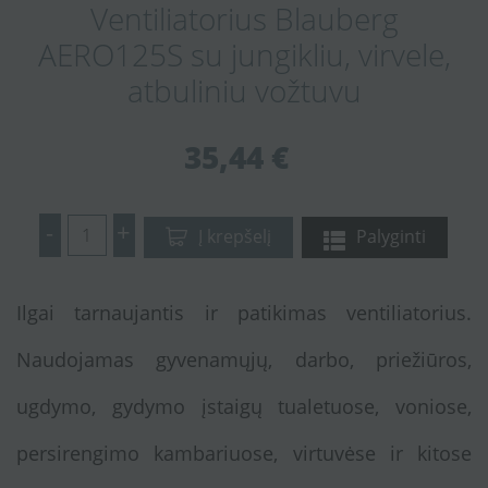
Ventiliatorius Blauberg
AERO125S su jungikliu, virvele,
atbuliniu vožtuvu
35,44 €
-
+
Į krepšelį
Palyginti
Ilgai tarnaujantis ir patikimas ventiliatorius.
Naudojamas gyvenamųjų, darbo, priežiūros,
ugdymo, gydymo įstaigų tualetuose, voniose,
persirengimo kambariuose, virtuvėse ir kitose