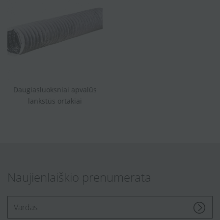
Daugiasluoksniai apvalūs
lankstūs ortakiai
Naujienlaiškio prenumerata
[Enter.your.name]