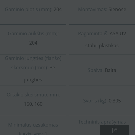
Gaminio plotis (mm):
204
Montavimas:
Sienose
Gaminio aukštis (mm):
Pagaminta iš:
ASA UV
204
stabil plastikas
Gaminio jungties (flanšo)
skersmuo (mm):
Be
Spalva:
Balta
jungties
Ortakio skersmuo, mm:
Svoris (kg):
0.305
150, 160
Techninis aprašymas
Minimalus užsakomas
kiekis, vnt.:
1