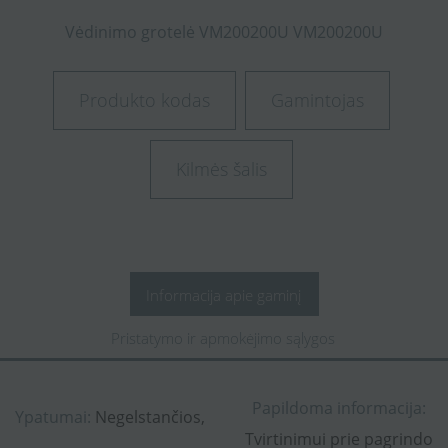
Vėdinimo
grotelė
VM200200U
VM200200U
Produkto kodas
Gamintojas
Kilmės šalis
Informacija apie gaminį
Pristatymo ir apmokėjimo sąlygos
Papildoma informacija:
Ypatumai:
Negelstančios,
Tvirtinimui prie pagrindo