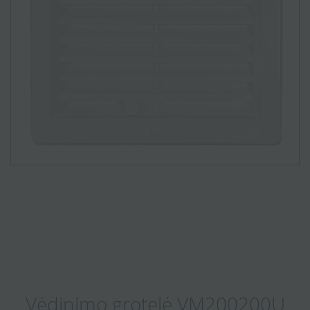
Vėdinimo grotelė VM200200U