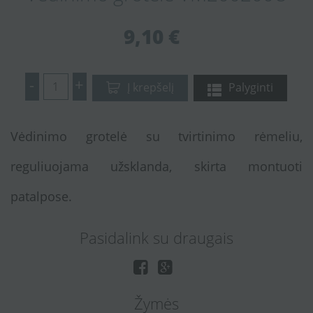
9,10 €
-
+
Į krepšelį
Palyginti
Vėdinimo grotelė su tvirtinimo rėmeliu,
reguliuojama užsklanda, skirta montuoti
patalpose.
Pasidalink su draugais
Žymės