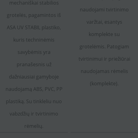
mechaniškai stabilios
naudojami tvirtinimo
grotelės, pagamintos iš
varžtai, esantys
ASA UV STABIL plastiko,
komplekte su
kuris techninėmis
grotelėmis. Patogiam
savybėmis yra
tvirtinimui ir priežiūrai
pranašesnis už
naudojamas rėmelis
dažniausiai gamyboje
(komplekte).
naudojamą ABS, PVC, PP
plastiką. Su tinkleliu nuo
vabzdžių ir tvirtinimo
rėmelių.