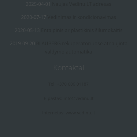
2025-04-01
Naujas Vedinu.LT adresas
2020-07-17
Vėdinimas ir kondicionavimas
2020-05-13
Entalpinis ar plastikinis šilumokaitis
2019-09-20
BLAUBERG rekuperatoriuose atnaujinta
valdymo automatika
Kontaktai
Tel: +370 606 01187
E-paštas:
info@vedinu.lt
Internetas:
www.vedinu.lt