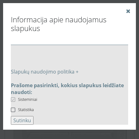
Informacija apie naudojamus
slapukus
Vedinu.LT
Vėdinimo grotelės ir difuzoriai
Plastikinės vėdinimo grotelės
Vėdinimo grotelė VM200200U
Slapukų naudojimo politika +
Prašome pasirinkti, kokius slapukus leidžiate
naudoti:
Sisteminiai
Statistika
Sutinku