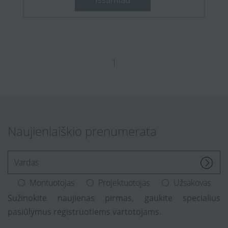
1
Naujienlaiškio prenumerata
[Enter.your.name]
Montuotojas
Projektuotojas
Užsakovas
Sužinokite naujienas pirmas, gaukite specialius
pasiūlymus registruotiems vartotojams.