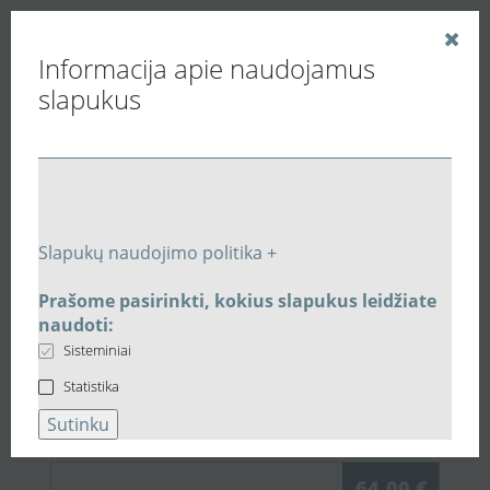
Informacija apie naudojamus
slapukus
Vedinu.LT
Buitiniai ventiliatoriai
Sieniniai ventiliatoriai
AC srovės 12 voltų Ø100mm ventiliatorius 100M 12V
Slapukų naudojimo politika +
Susijusios prekės
Prašome pasirinkti, kokius slapukus leidžiate
naudoti:
Susijusi įranga:
AC srovės 12
Sisteminiai
voltų Ø100mm ventiliatorius
Statistika
100M 12V
Sutinku
64,00 €