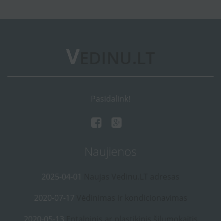
Pasidalink!
Naujienos
2025-04-01
Naujas Vedinu.LT adresas
2020-07-17
Vėdinimas ir kondicionavimas
2020-05-13
Entalpinis ar plastikinis šilumokaitis