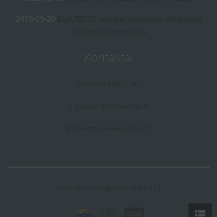
2019-09-20
BLAUBERG rekuperatoriuose atnaujinta
valdymo automatika
Kontaktai
Tel: +370 606 01187
E-paštas:
info@vedinu.lt
Internetas:
www.vedinu.lt
Visos teises saugomos Vedinu.LT
Pagalba telefonu: