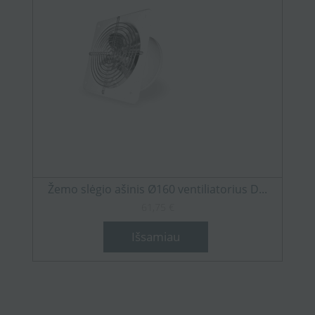
Žemo slėgio ašinis Ø160 ventiliatorius D...
61,75 €
Išsamiau