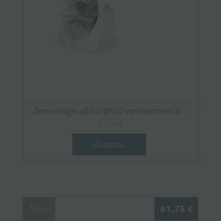
Žemo slėgio ašinis Ø150 ventiliatorius D...
59,25 €
Išsamiau
Akcija
61,75 €