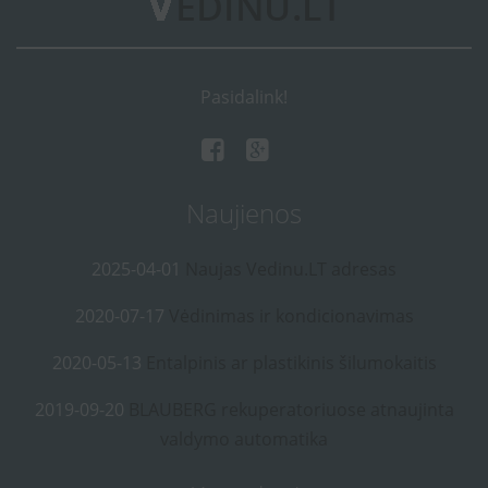
Pasidalink!
Naujienos
2025-04-01
Naujas Vedinu.LT adresas
2020-07-17
Vėdinimas ir kondicionavimas
2020-05-13
Entalpinis ar plastikinis šilumokaitis
2019-09-20
BLAUBERG rekuperatoriuose atnaujinta
valdymo automatika