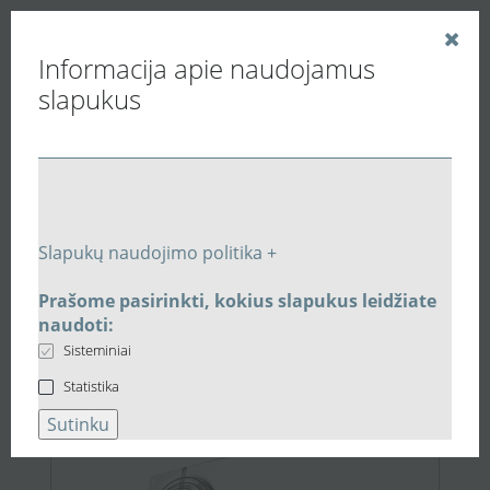
Informacija apie naudojamus
slapukus
Vedinu.LT
Vėdinimo grotelės ir difuzoriai
Plastikinės vėdinimo grotelės
Vėdinimo grotelė VM200300K
Susijusios prekės
Slapukų naudojimo politika +
Susijusi įranga:
Vėdinimo grotelė
Prašome pasirinkti, kokius slapukus leidžiate
naudoti:
VM200300K
Sisteminiai
Statistika
Akcija
59,25 €
Sutinku