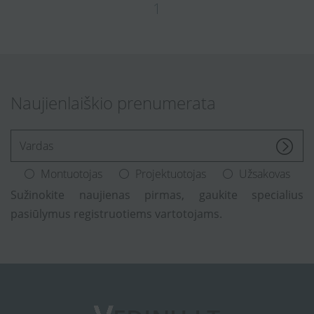
1
Naujienlaiškio prenumerata
[Enter.your.name]
Montuotojas
Projektuotojas
Užsakovas
Sužinokite naujienas pirmas, gaukite specialius
pasiūlymus registruotiems vartotojams.