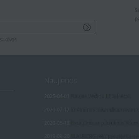
S
p
sakovas
Naujienos
2025-04-01
Naujas Vedinu.LT adresas
2020-07-17
Vėdinimas ir kondicionavima
2020-05-13
Entalpinis ar plastikinis šilum
2019-09-20
BLAUBERG rekuperatoriuose