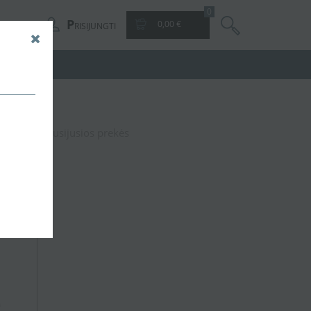
0
P
0,00 €
RISIJUNGTI
50 ECO
Susijusios prekės
,35 €