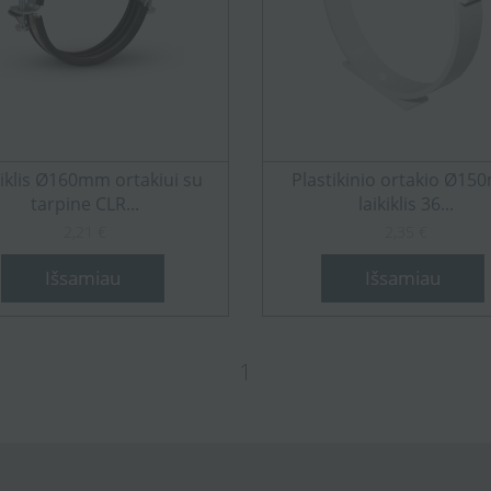
kiklis Ø160mm ortakiui su
Plastikinio ortakio Ø1
tarpine CLR...
laikiklis 36...
2,21 €
2,35 €
Išsamiau
Išsamiau
1