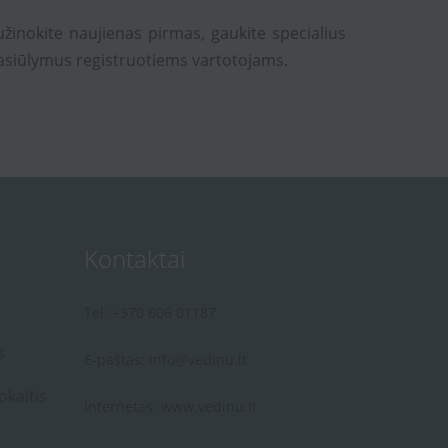
užinokite naujienas pirmas, gaukite specialius
asiūlymus registruotiems vartotojams.
Kontaktai
Tel: +370 606 01187
s
E-paštas:
info@vedinu.lt
okaitis
Internetas:
www.vedinu.lt