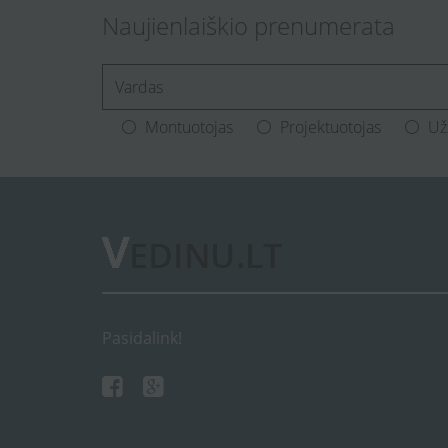
Naujienlaiškio prenumerata
[Enter.your.name]
Montuotojas
Projektuotojas
Už
Pasidalink!