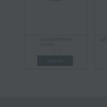
Sąvarža Ø150mm
Lai
C150Zn...
1,67 €
Išsamiau