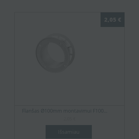
2,05 €
Flanšas Ø100mm montavimui F100...
2,05 €
Išsamiau