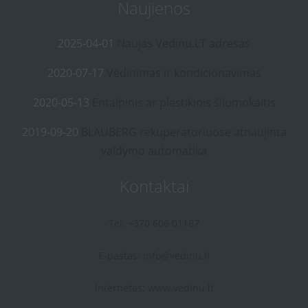
Naujienos
2025-04-01
Naujas Vedinu.LT adresas
2020-07-17
Vėdinimas ir kondicionavimas
2020-05-13
Entalpinis ar plastikinis šilumokaitis
2019-09-20
BLAUBERG rekuperatoriuose atnaujinta
valdymo automatika
Kontaktai
Tel: +370 606 01187
E-paštas:
info@vedinu.lt
Internetas:
www.vedinu.lt