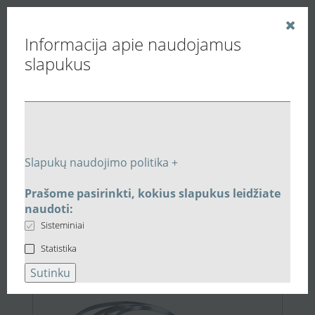
Informacija apie naudojamus
slapukus
Vedinu.LT
Buitiniai ventiliatoriai
Sieniniai ventiliatoriai
Buitinis ventiliatorius Vents 100M3
Susijusios prekės
Slapukų naudojimo politika +
Susijusi įranga:
Buitinis
Prašome pasirinkti, kokius slapukus leidžiate
naudoti:
ventiliatorius Vents 100M3
Sisteminiai
Statistika
1,32 €
Sutinku