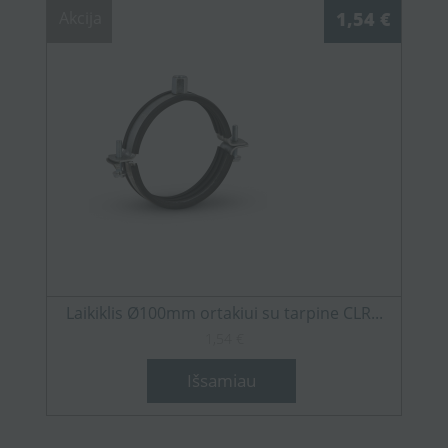
Akcija
1,54 €
Laikiklis Ø100mm ortakiui su tarpine CLR...
1,54 €
Išsamiau