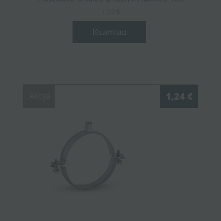
1,00 €
Išsamiau
Akcija
1,24 €