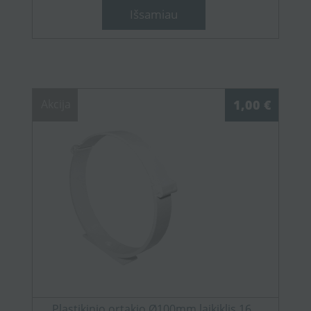
Išsamiau
Akcija
1,00 €
Plastikinio ortakio Ø100mm laikiklis 16...