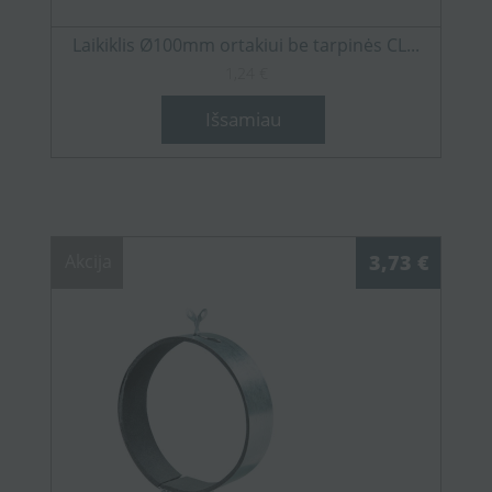
Laikiklis Ø100mm ortakiui be tarpinės CL...
1,24 €
Išsamiau
Akcija
3,73 €