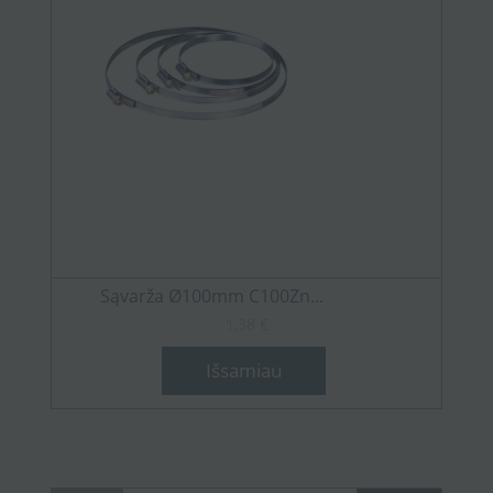
Sąvarža Ø100mm C100Zn...
1,38 €
Išsamiau