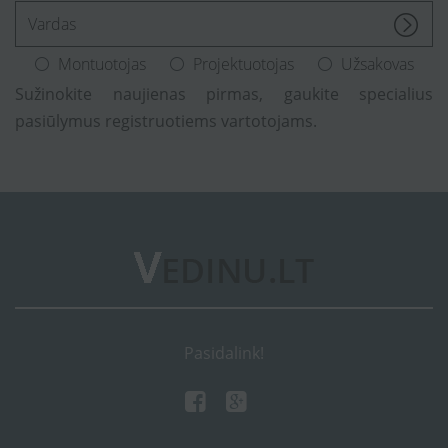
[Enter.your.name]
Montuotojas
Projektuotojas
Užsakovas
Sužinokite naujienas pirmas, gaukite specialius
pasiūlymus registruotiems vartotojams.
Pasidalink!