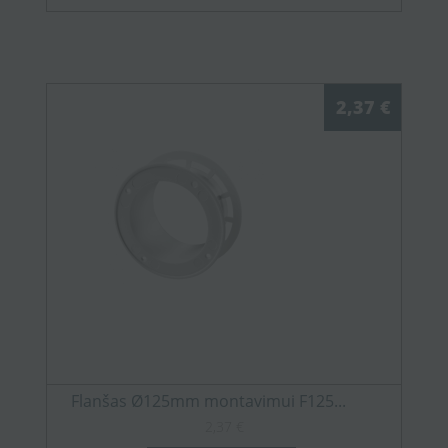
2,37 €
Flanšas Ø125mm montavimui F125...
2,37 €