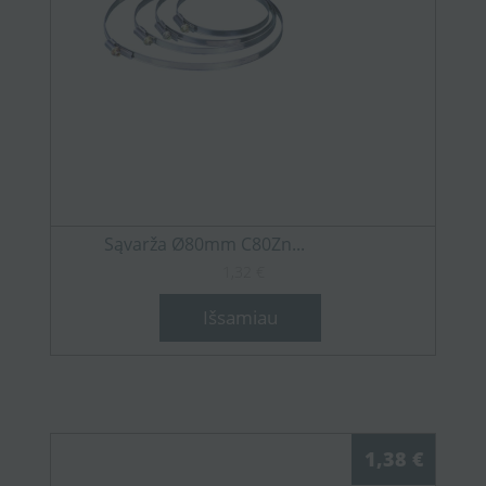
Sąvarža Ø80mm C80Zn...
1,32 €
Išsamiau
1,38 €