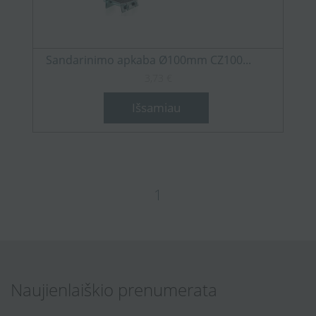
Sandarinimo apkaba Ø100mm CZ100...
3,73 €
Išsamiau
1
Naujienlaiškio prenumerata