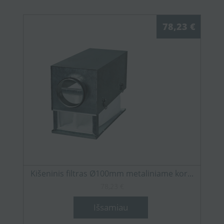
78,23 €
Kišeninis filtras Ø100mm metaliniame kor...
78,23 €
Išsamiau