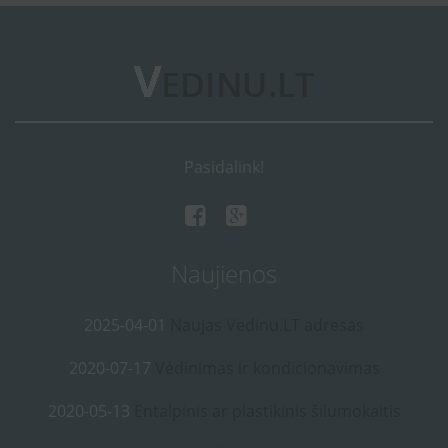
Pasidalink!
Naujienos
2025-04-01
Naujas Vedinu.LT adresas
2020-07-17
Vėdinimas ir kondicionavimas
2020-05-13
Entalpinis ar plastikinis šilumokaitis