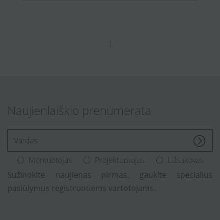
1
Naujienlaiškio prenumerata
[Enter.your.name]
Montuotojas
Projektuotojas
Užsakovas
Sužinokite naujienas pirmas, gaukite specialius
pasiūlymus registruotiems vartotojams.