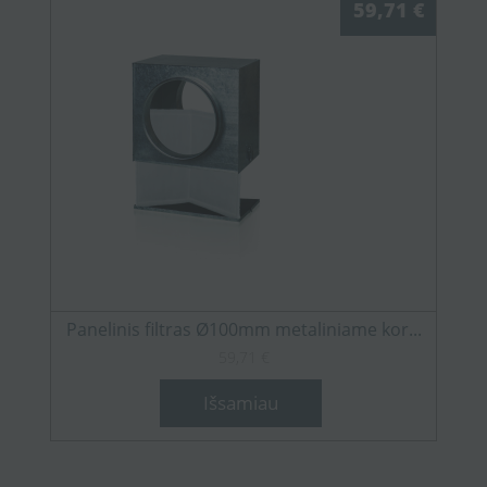
59,71 €
Panelinis filtras Ø100mm metaliniame kor...
59,71 €
Išsamiau