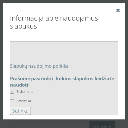
Informacija apie naudojamus
slapukus
Vedinu.LT
Pramoniniai oro šildytuvai
Kanaliniai vandeniniai vėdinimo šildytuvai
Oro šildytuvas vandeninis Vents NKV250-2 ortakiui
Slapukų naudojimo politika +
Susijusios prekės
Prašome pasirinkti, kokius slapukus leidžiate
naudoti:
Susijusi įranga:
Oro šildytuvas
Sisteminiai
vandeninis Vents NKV250-2
Statistika
ortakiui
Sutinku
77,50 €