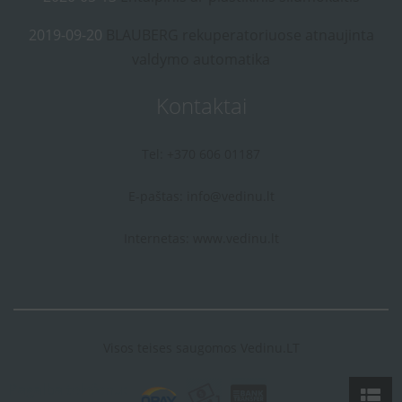
2019-09-20
BLAUBERG rekuperatoriuose atnaujinta
valdymo automatika
Kontaktai
Tel: +370 606 01187
E-paštas:
info@vedinu.lt
Internetas:
www.vedinu.lt
Visos teises saugomos Vedinu.LT
Pagalba telefonu: