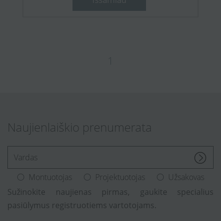
1
Naujienlaiškio prenumerata
[Enter.your.name]
Montuotojas
Projektuotojas
Užsakovas
Sužinokite naujienas pirmas, gaukite specialius
pasiūlymus registruotiems vartotojams.