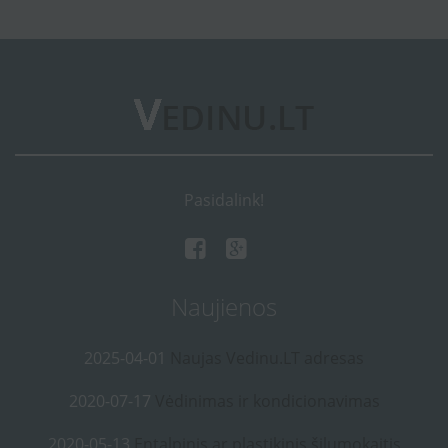
Pasidalink!
Naujienos
2025-04-01
Naujas Vedinu.LT adresas
2020-07-17
Vėdinimas ir kondicionavimas
2020-05-13
Entalpinis ar plastikinis šilumokaitis