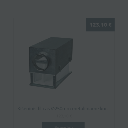
123,10 €
Kišeninis filtras Ø250mm metaliniame kor...
123,10 €
Išsamiau