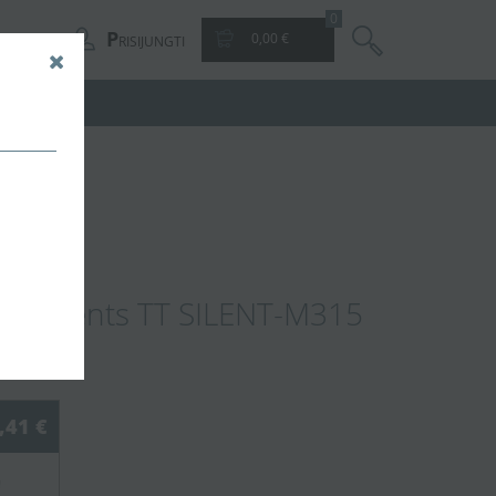
0
P
0,00 €
RISIJUNGTI
kės
torius Vents TT SILENT-M315
,41 €