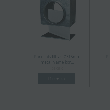
Panelinis filtras Ø315mm
Pa
metaliniame kor...
95,05 €
Išsamiau