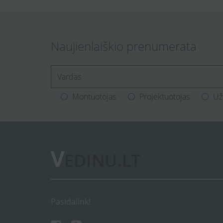
Naujienlaiškio prenumerata
[Enter.your.name]
Montuotojas
Projektuotojas
Už
Pasidalink!