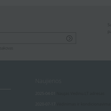
S
p
sakovas
Naujienos
2025-04-01
Naujas Vedinu.LT adresas
2020-07-17
Vėdinimas ir kondicionavima