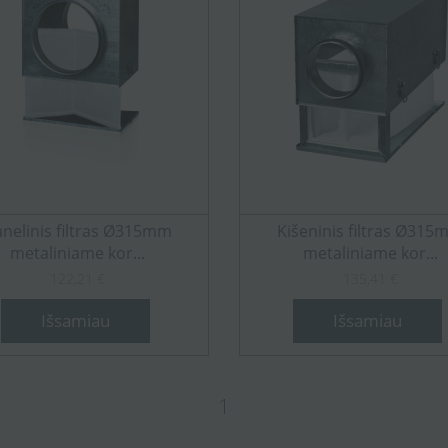
nelinis filtras Ø315mm
Kišeninis filtras Ø31
metaliniame kor...
metaliniame kor...
122,21 €
135,41 €
Išsamiau
Išsamiau
1