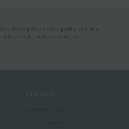
užinokite naujienas pirmas, gaukite specialius
asiūlymus registruotiems vartotojams.
Kontaktai
Tel: +370 606 01187
s
E-paštas:
info@vedinu.lt