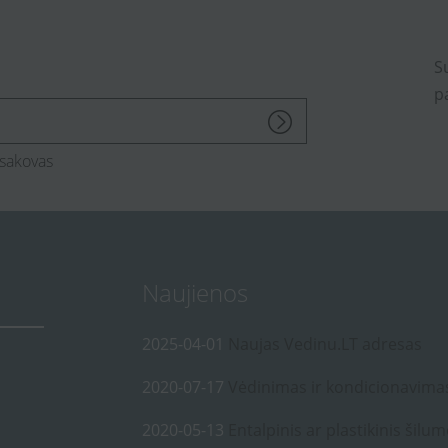
S
p
sakovas
Naujienos
2025-04-01
Naujas Vedinu.LT adresas
2020-07-17
Vėdinimas ir kondicionavima
2020-05-13
Entalpinis ar plastikinis šilum