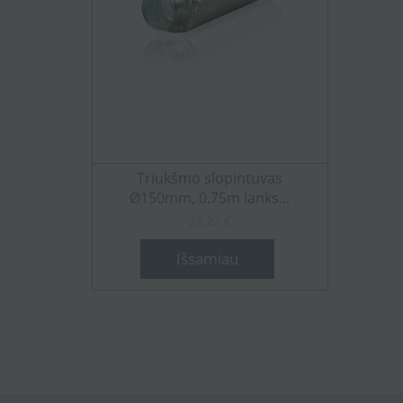
Triukšmo slopintuvas
Ø150mm, 0.75m lanks...
27,22 €
Išsamiau