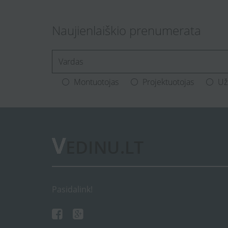
Naujienlaiškio prenumerata
[Enter.your.name]
Montuotojas
Projektuotojas
Už
Pasidalink!