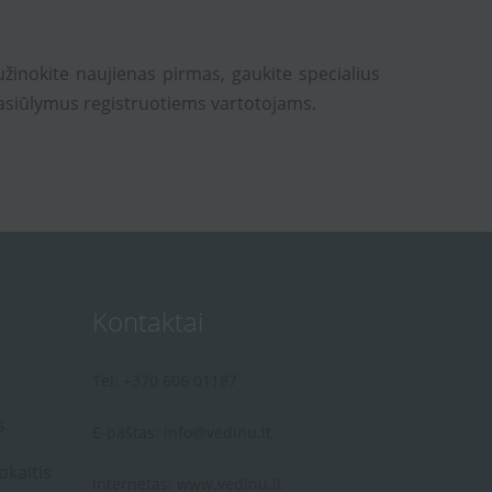
užinokite naujienas pirmas, gaukite specialius
asiūlymus registruotiems vartotojams.
Kontaktai
Tel: +370 606 01187
s
E-paštas:
info@vedinu.lt
okaitis
Internetas:
www.vedinu.lt