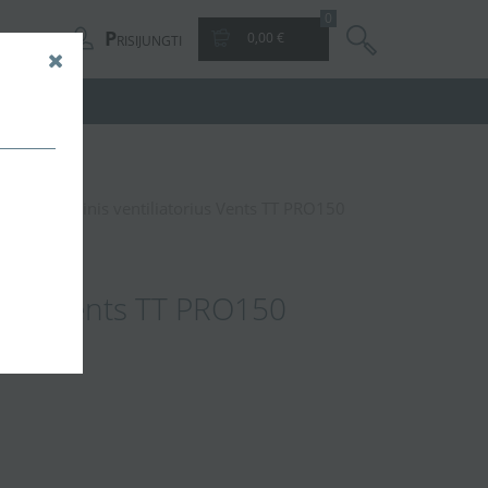
0
P
0,00 €
RISIJUNGTI
nis-išcentrinis ventiliatorius Vents TT PRO150
torius Vents TT PRO150