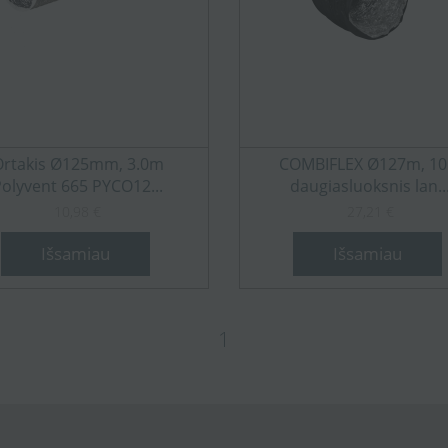
Ortakis Ø125mm, 3.0m
COMBIFLEX Ø127m, 1
Polyvent 665 PYCO12...
daugiasluoksnis lan..
10,98 €
27,21 €
Išsamiau
Išsamiau
1