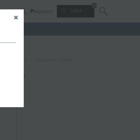
0
P
0,00 €
RISIJUNGTI
/IS/500-73597
Susijusios prekės
0-73597
,21 €