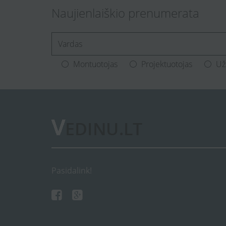
Naujienlaiškio prenumerata
[Enter.your.name]
Montuotojas
Projektuotojas
Už
Pasidalink!