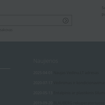
S
p
sakovas
Naujienos
2025-04-01
Naujas Vedinu.LT adresas
2020-07-17
Vėdinimas ir kondicionavima
2020-05-13
Entalpinis ar plastikinis šilum
2019-09-20
BLAUBERG rekuperatoriuose