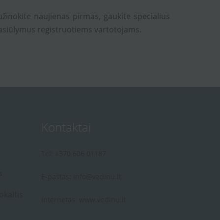
užinokite naujienas pirmas, gaukite specialius
asiūlymus registruotiems vartotojams.
Kontaktai
Tel: +370 606 01187
s
E-paštas:
info@vedinu.lt
okaitis
Internetas:
www.vedinu.lt