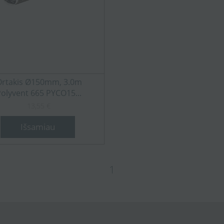
Ortakis Ø150mm, 3.0m
Polyvent 665 PYCO15...
13,55 €
Išsamiau
1