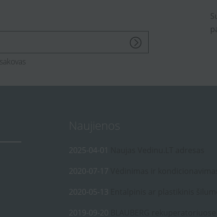
S
p
sakovas
Naujienos
2025-04-01
Naujas Vedinu.LT adresas
2020-07-17
Vėdinimas ir kondicionavima
2020-05-13
Entalpinis ar plastikinis šilum
2019-09-20
BLAUBERG rekuperatoriuose