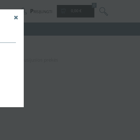
0
P
0,00 €
RISIJUNGTI
50 ECO
Susijusios prekės