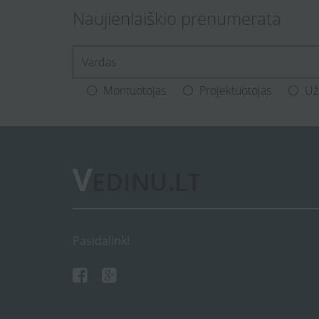
Naujienlaiškio prenumerata
[Enter.your.name]
Montuotojas
Projektuotojas
Už
Pasidalink!