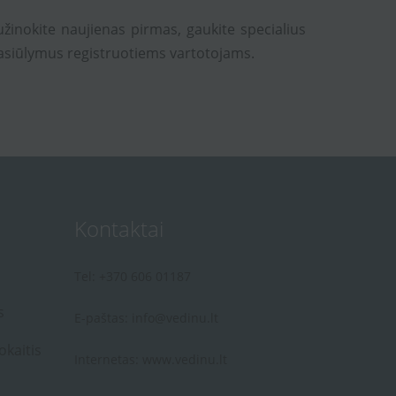
užinokite naujienas pirmas, gaukite specialius
asiūlymus registruotiems vartotojams.
Kontaktai
Tel: +370 606 01187
s
E-paštas:
info@vedinu.lt
okaitis
Internetas:
www.vedinu.lt