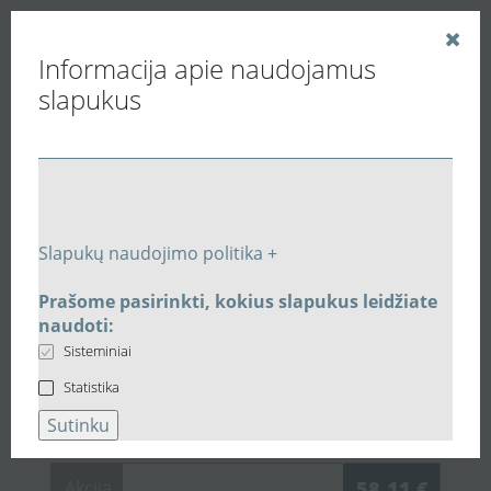
Informacija apie naudojamus
slapukus
Vedinu.LT
Pramoniniai ventiliatoriai
Kanaliniai ventiliatoriai apvaliems ortakiams
Žemo slėgio ašinis Ø250 ventiliatorius Vents VKF2E250
Slapukų naudojimo politika +
Susijusios prekės
Prašome pasirinkti, kokius slapukus leidžiate
naudoti:
Susijusi įranga:
Žemo slėgio
Sisteminiai
ašinis Ø250 ventiliatorius Vents
Statistika
VKF2E250
Sutinku
Akcija
58,11 €