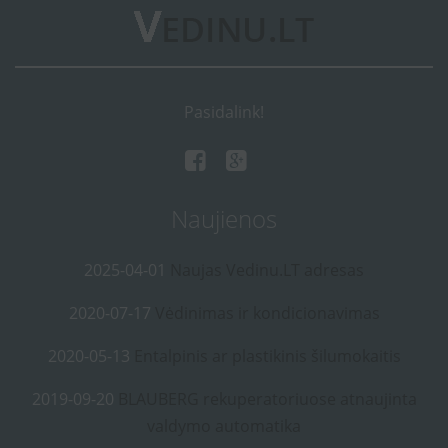
Pasidalink!
Naujienos
2025-04-01
Naujas Vedinu.LT adresas
2020-07-17
Vėdinimas ir kondicionavimas
2020-05-13
Entalpinis ar plastikinis šilumokaitis
2019-09-20
BLAUBERG rekuperatoriuose atnaujinta
valdymo automatika