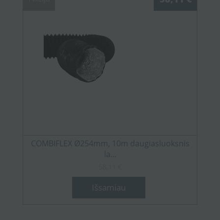
COMBIFLEX Ø254mm, 10m daugiasluoksnis
la...
58,11 €
Išsamiau