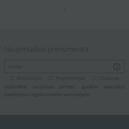
1
Naujienlaiškio prenumerata
[Enter.your.name]
Montuotojas
Projektuotojas
Užsakovas
Sužinokite naujienas pirmas, gaukite specialius
pasiūlymus registruotiems vartotojams.