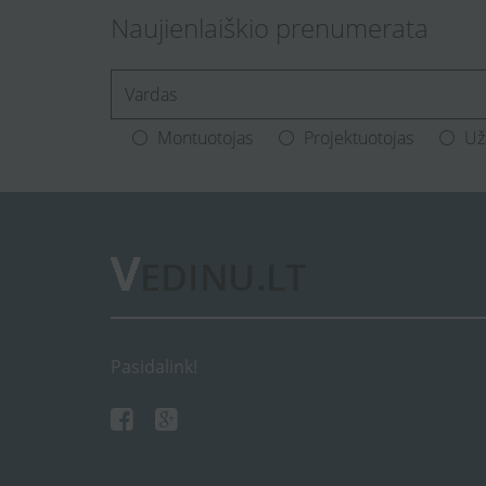
Naujienlaiškio prenumerata
[Enter.your.name]
Montuotojas
Projektuotojas
Už
Pasidalink!