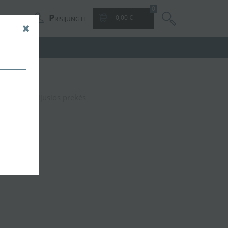
0
P
0,00 €
RISIJUNGTI
 12V
Susijusios prekės
M 12V
,29 €