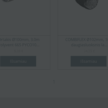
Ortakis Ø100mm, 3.0m
COMBIFLEX Ø102mm, 
Polyvent 665 PYCO10...
daugiasluoksnis la...
8,38 €
24,29 €
Išsamiau
Išsamiau
1