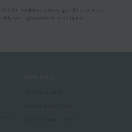
užinokite naujienas pirmas, gaukite specialius
asiūlymus registruotiems vartotojams.
Kontaktai
Tel: +370 606 01187
s
E-paštas:
info@vedinu.lt
okaitis
Internetas:
www.vedinu.lt