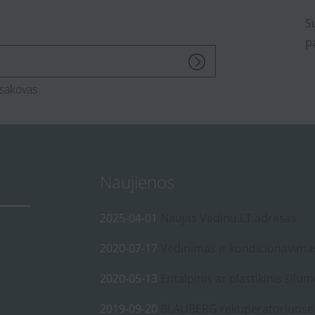
S
p
sakovas
Naujienos
2025-04-01
Naujas Vedinu.LT adresas
2020-07-17
Vėdinimas ir kondicionavima
2020-05-13
Entalpinis ar plastikinis šilum
2019-09-20
BLAUBERG rekuperatoriuose