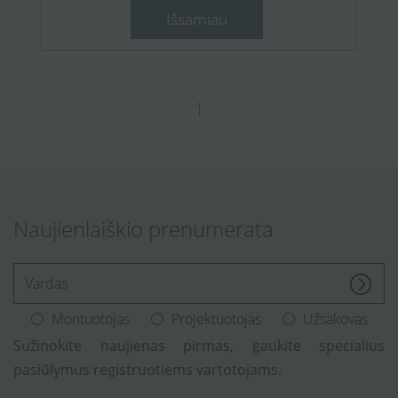
Išsamiau
1
Naujienlaiškio prenumerata
[Enter.your.name]
Montuotojas
Projektuotojas
Užsakovas
Sužinokite naujienas pirmas, gaukite specialius
pasiūlymus registruotiems vartotojams.