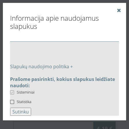
Informacija apie naudojamus
slapukus
Vedinu.LT
Buitiniai ventiliatoriai
Kanaliniai ventiliatoriai
Kanalinis ventiliatorius Ø125 TUBO125 Blauberg
Slapukų naudojimo politika +
Susijusios prekės
Prašome pasirinkti, kokius slapukus leidžiate
naudoti:
Susijusi įranga:
Kanalinis
Sisteminiai
ventiliatorius Ø125 TUBO125
Statistika
Blauberg
Sutinku
4,19 €