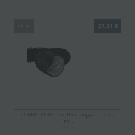
Akcija
27,21 €
COMBIFLEX Ø127m, 10m daugiasluoksnis
lan...
27,21 €