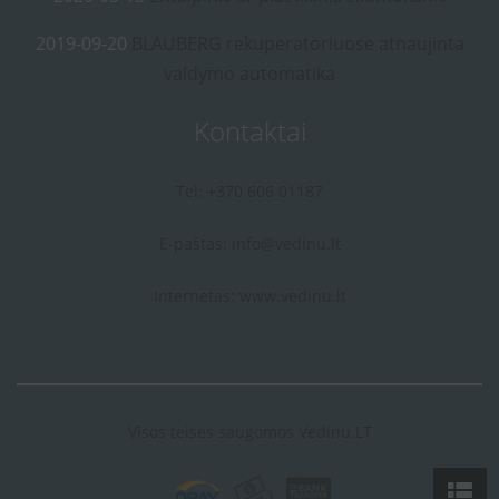
2019-09-20
BLAUBERG rekuperatoriuose atnaujinta
valdymo automatika
Kontaktai
Tel: +370 606 01187
E-paštas:
info@vedinu.lt
Internetas:
www.vedinu.lt
Visos teises saugomos Vedinu.LT
Pagalba telefonu: