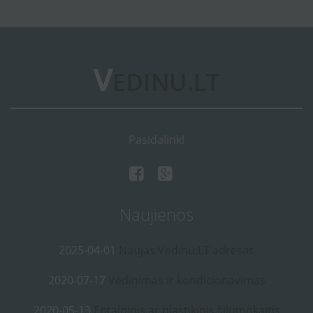
Pasidalink!
Naujienos
2025-04-01
Naujas Vedinu.LT adresas
2020-07-17
Vėdinimas ir kondicionavimas
2020-05-13
Entalpinis ar plastikinis šilumokaitis