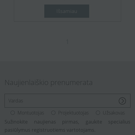
Išsamiau
1
Naujienlaiškio prenumerata
[Enter.your.name]
Montuotojas
Projektuotojas
Užsakovas
Sužinokite naujienas pirmas, gaukite specialius
pasiūlymus registruotiems vartotojams.