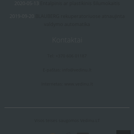
2020-05-13
Entalpinis ar plastikinis šilumokaitis
2019-09-20
BLAUBERG rekuperatoriuose atnaujinta
valdymo automatika
Kontaktai
Tel: +370 606 01187
E-paštas:
info@vedinu.lt
Internetas:
www.vedinu.lt
Visos teises saugomos Vedinu.LT