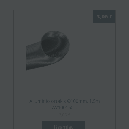
3,06 €
Aliuminio ortakis Ø100mm, 1.5m
AV100150...
3,06 €
Išsamiau