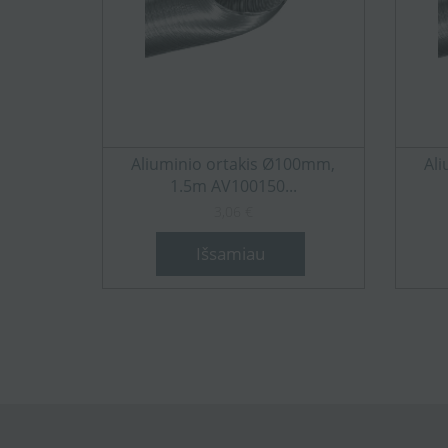
Aliuminio ortakis Ø100mm,
Al
1.5m AV100150...
3,06 €
Išsamiau