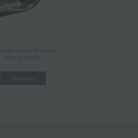
iuminio ortakis Ø100mm,
3.0m AV100300...
5,78 €
Išsamiau
1