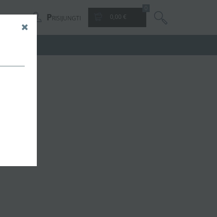
0
P
0,00 €
RISIJUNGTI
prekės