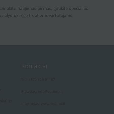
užinokite naujienas pirmas, gaukite specialius
asiūlymus registruotiems vartotojams.
Kontaktai
Tel: +370 606 01187
s
E-paštas:
info@vedinu.lt
okaitis
Internetas:
www.vedinu.lt