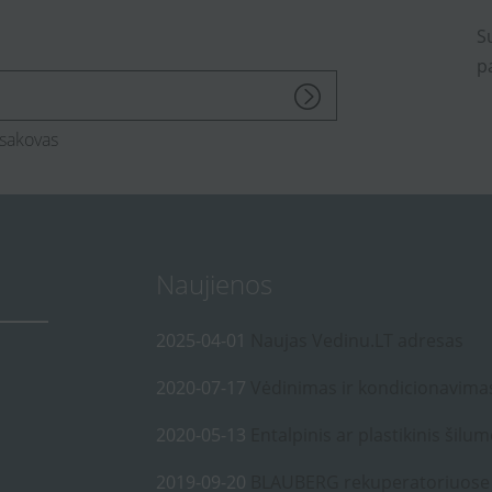
S
p
sakovas
Naujienos
2025-04-01
Naujas Vedinu.LT adresas
2020-07-17
Vėdinimas ir kondicionavima
2020-05-13
Entalpinis ar plastikinis šilum
2019-09-20
BLAUBERG rekuperatoriuose