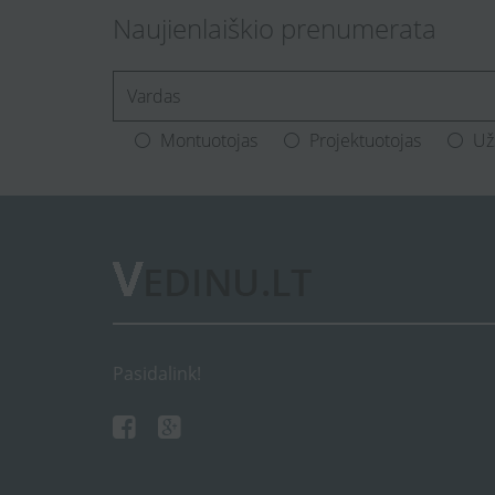
Naujienlaiškio prenumerata
[Enter.your.name]
Montuotojas
Projektuotojas
Už
Pasidalink!