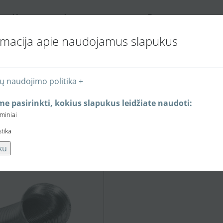
K
I
P
ONTAKTAI
NFORMACIJA PIRKĖJUI
REKYBOS VIETOS
rmacija apie naudojamus slapukus
ų naudojimo politika +
ntiliatoriai
Buitinis ventiliatorius Vents 100M3
Susijusios 
e pasirinkti, kokius slapukus leidžiate naudoti:
eminiai
tiliatorius Vents 100M3
stika
ku
5,78 €