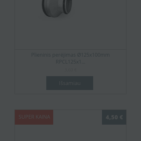
Plieninis perėjimas Ø125x100mm
RPCL125x1...
3,60 €
Išsamiau
SUPER KAINA
4,50 €