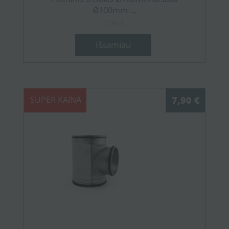
Ø100mm-...
7,30 €
Išsamiau
SUPER KAINA
7,90 €