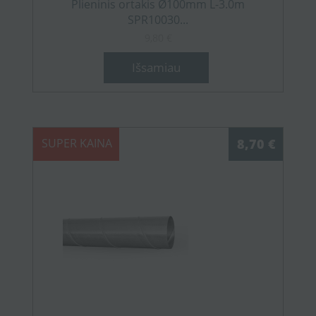
Plieninis ortakis Ø100mm L-3.0m
SPR10030...
9,80 €
Išsamiau
SUPER KAINA
8,70 €