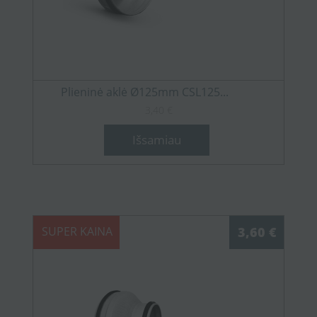
Plieninė aklė Ø125mm CSL125...
3,40 €
Išsamiau
SUPER KAINA
3,60 €