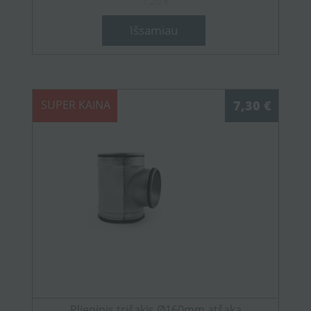
7,20 €
Išsamiau
SUPER KAINA
7,30 €
Plieninis trišakis Ø160mm atšaka