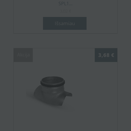
SPL1...
3,02 €
Išsamiau
Akcija
3,68 €