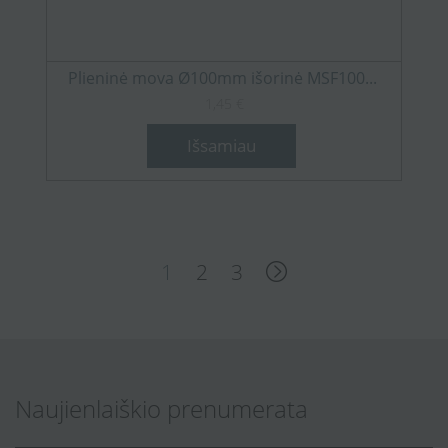
Plieninė mova Ø100mm išorinė MSF100...
1,45 €
Išsamiau
1
2
3
Naujienlaiškio prenumerata