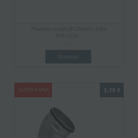
Plieninis ortakis Ø125mm L-3.0m
SPR12530...
12,00 €
Išsamiau
SUPER KAINA
3,15 €