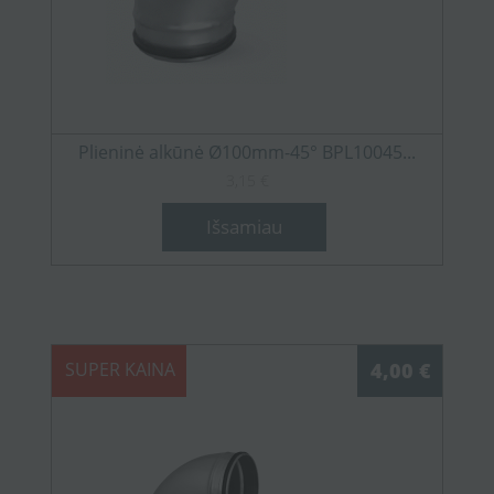
Plieninė alkūnė Ø100mm-45° BPL10045...
3,15 €
Išsamiau
SUPER KAINA
4,00 €