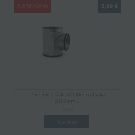
SUPER KAINA
5,90 €
Plieninis trišakis Ø100mm atšaka
Ø100mm-...
5,90 €
Išsamiau