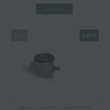
Išsamiau
Akcija
3,02 €
Plieninis balnas Ø160 atšaka-Ø100mm