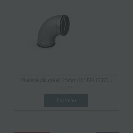
Plieninė alkūnė Ø125mm-90° BPL12590...
5,10 €
Išsamiau