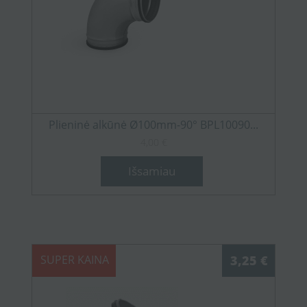
Plieninė alkūnė Ø100mm-90° BPL10090...
4,00 €
Išsamiau
SUPER KAINA
3,25 €