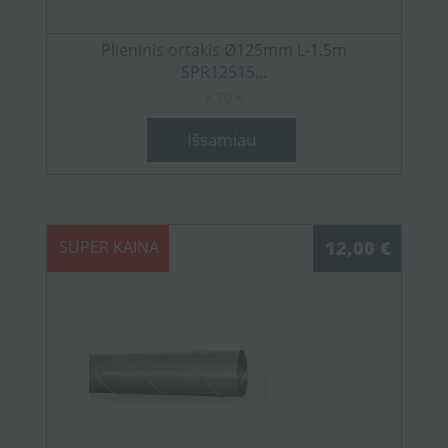
Plieninis ortakis Ø125mm L-1.5m
SPR12515...
8,70 €
Išsamiau
SUPER KAINA
12,00 €