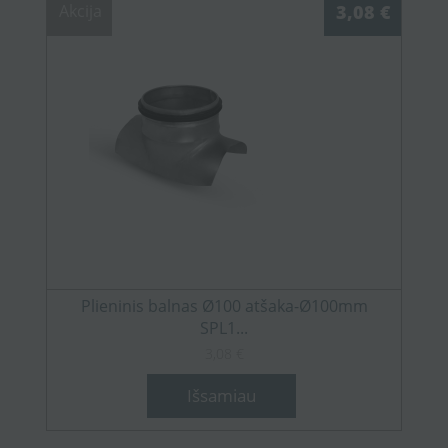
Akcija
3,08 €
Plieninis balnas Ø100 atšaka-Ø100mm
SPL1...
3,08 €
Išsamiau