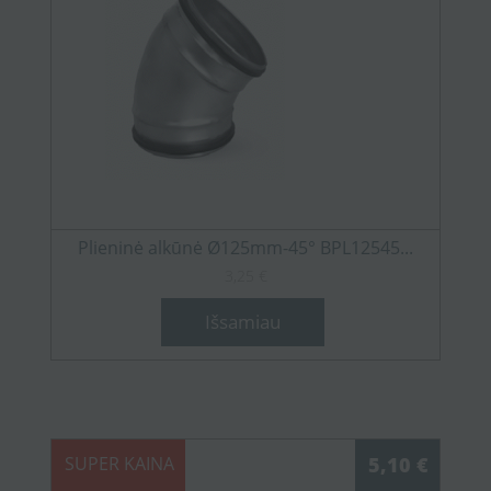
Plieninė alkūnė Ø125mm-45° BPL12545...
3,25 €
Išsamiau
SUPER KAINA
5,10 €