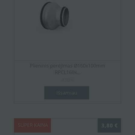
Plieninis perėjimas Ø160x100mm
RPCL160x...
4,50 €
Išsamiau
SUPER KAINA
3,80 €