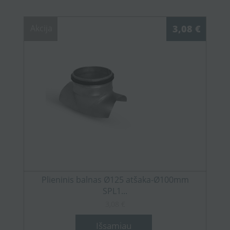
Akcija
3,08 €
Plieninis balnas Ø125 atšaka-Ø100mm
SPL1...
3,08 €
Išsamiau