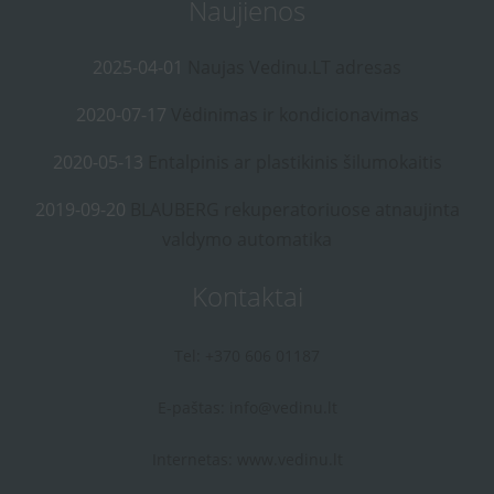
Naujienos
2025-04-01
Naujas Vedinu.LT adresas
2020-07-17
Vėdinimas ir kondicionavimas
2020-05-13
Entalpinis ar plastikinis šilumokaitis
2019-09-20
BLAUBERG rekuperatoriuose atnaujinta
valdymo automatika
Kontaktai
Tel: +370 606 01187
E-paštas:
info@vedinu.lt
Internetas:
www.vedinu.lt