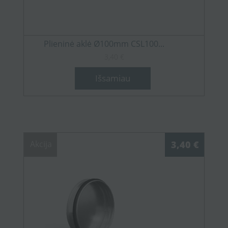
Plieninė aklė Ø100mm CSL100...
3,40 €
Išsamiau
Akcija
3,40 €