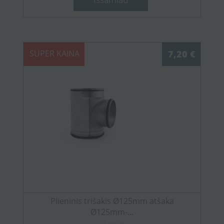
SUPER KAINA
7,20 €
Plieninis trišakis Ø125mm atšaka
Ø125mm-...