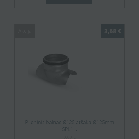
Akcija
3,68 €
Plieninis balnas Ø125 atšaka-Ø125mm
SPL1...
3,68 €