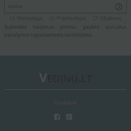
[Enter.your.name]
Montuotojas
Projektuotojas
Užsakovas
Sužinokite naujienas pirmas, gaukite specialius
pasiūlymus registruotiems vartotojams.
Pasidalink!