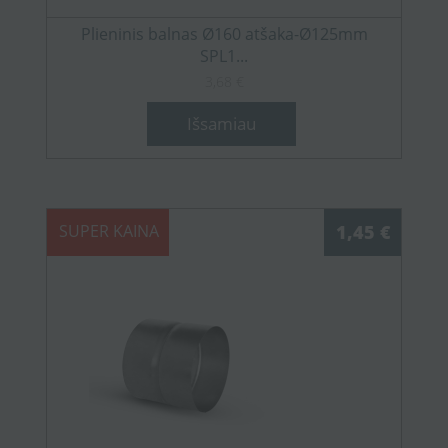
Plieninis balnas Ø160 atšaka-Ø125mm
SPL1...
3,68 €
Išsamiau
SUPER KAINA
1,45 €