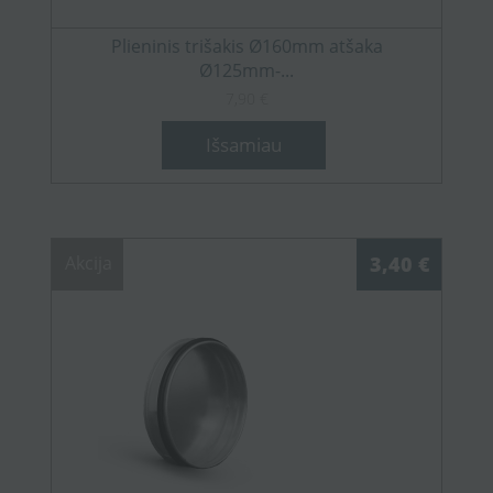
Plieninis trišakis Ø160mm atšaka
Ø125mm-...
7,90 €
Išsamiau
Akcija
3,40 €