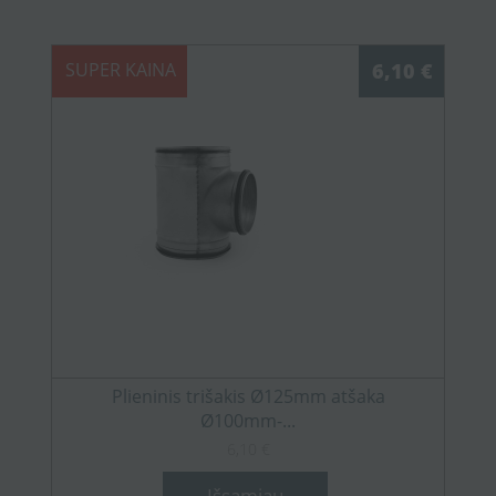
SUPER KAINA
6,10 €
Plieninis trišakis Ø125mm atšaka
Ø100mm-...
6,10 €
Išsamiau