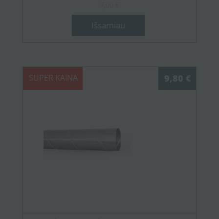
7,00 €
Išsamiau
SUPER KAINA
9,80 €