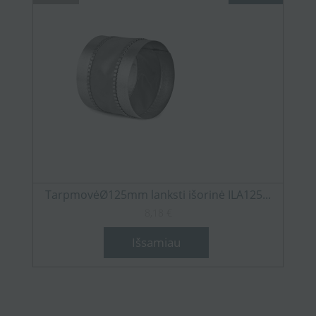
TarpmovėØ125mm lanksti išorinė ILA125...
8,18 €
Išsamiau