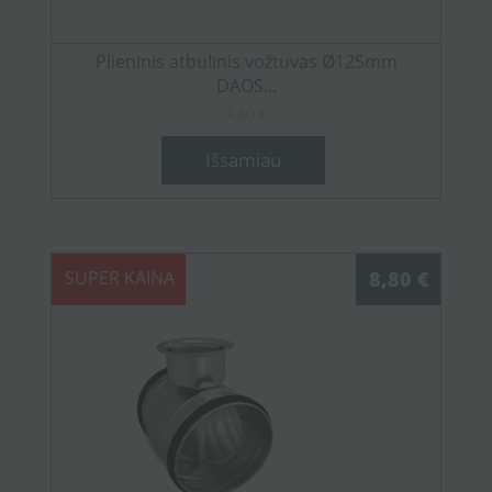
Plieninis atbulinis vožtuvas Ø125mm
DAOS...
4,60 €
Išsamiau
SUPER KAINA
8,80 €