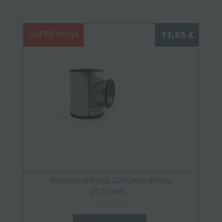
SUPER KAINA
11,65 €
Plieninis trišakis Ø250mm atšaka
Ø125mm-...
11,65 €