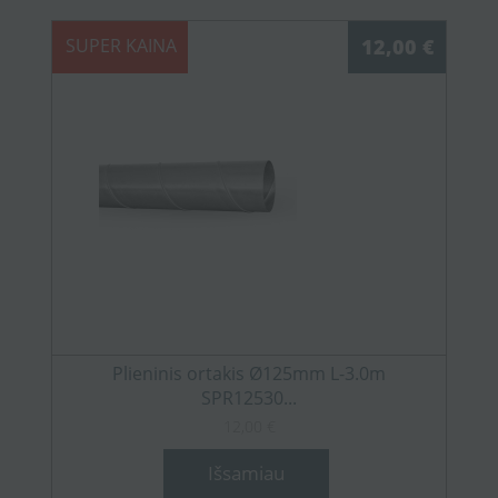
SUPER KAINA
12,00 €
Plieninis ortakis Ø125mm L-3.0m
SPR12530...
12,00 €
Išsamiau