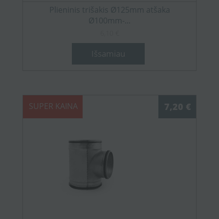
Plieninis trišakis Ø125mm atšaka
Ø100mm-...
6,10 €
Išsamiau
SUPER KAINA
7,20 €