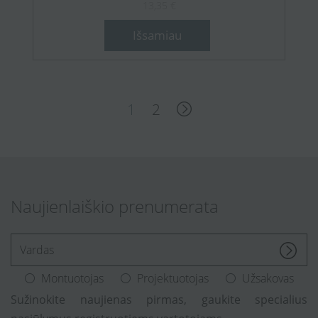
13,35 €
Išsamiau
1
2
Naujienlaiškio prenumerata
[Enter.your.name]
Montuotojas
Projektuotojas
Užsakovas
Sužinokite naujienas pirmas, gaukite specialius