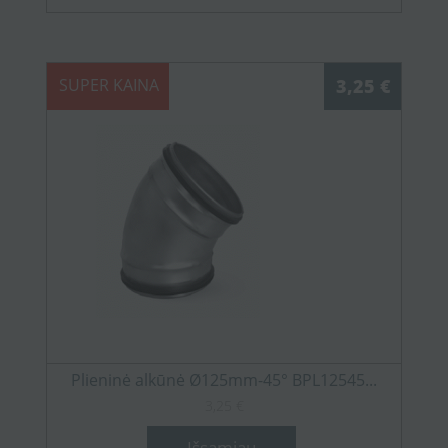
SUPER KAINA
3,25 €
Plieninė alkūnė Ø125mm-45° BPL12545...
3,25 €
Išsamiau