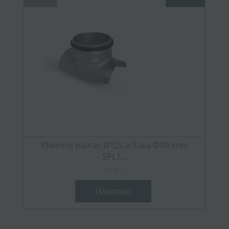
Plieninis balnas Ø125 atšaka-Ø100mm
SPL1...
3,08 €
Išsamiau