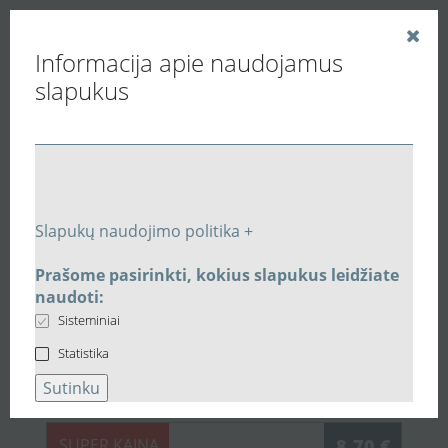
Informacija apie naudojamus
slapukus
Vedinu.LT
Buitiniai ventiliatoriai
Vilpe® stoginiai ventiliatoriai
Stoginis ventiliatorius VILPE® E190P/125/IS/500-73594
Slapukų naudojimo politika +
Susijusios prekės
Prašome pasirinkti, kokius slapukus leidžiate
naudoti:
Susijusi įranga:
Stoginis
Sisteminiai
ventiliatorius VILPE®
Statistika
E190P/125/IS/500-73594
Sutinku
SUPER KAINA
8,70 €