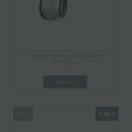
Plieninis perėjimas Ø200x125mm
RPCL200x...
6,10 €
Išsamiau
Akcija
3,68 €