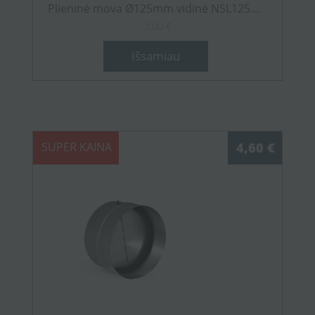
Plieninė mova Ø125mm vidinė NSL125...
2,00 €
Išsamiau
SUPER KAINA
4,60 €