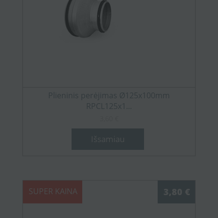
Plieninis perėjimas Ø125x100mm
RPCL125x1...
3,60 €
Išsamiau
SUPER KAINA
3,80 €