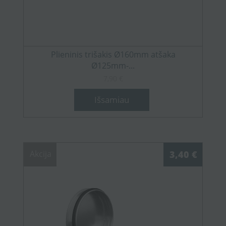
Plieninis trišakis Ø160mm atšaka
Ø125mm-...
7,90 €
Išsamiau
Akcija
3,40 €