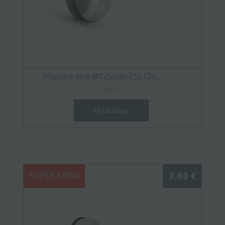
Plieninė aklė Ø125mm CSL125...
3,40 €
Išsamiau
SUPER KAINA
3,60 €