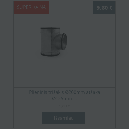
SUPER KAINA
9,80 €
Plieninis trišakis Ø200mm atšaka
Ø125mm-...
9,80 €
Išsamiau