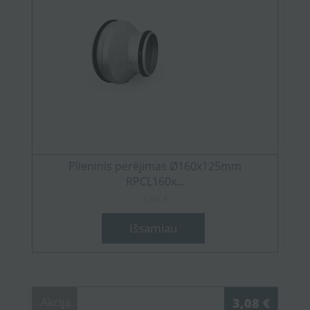
Plieninis perėjimas Ø160x125mm
RPCL160x...
3,80 €
Išsamiau
Akcija
3,08 €