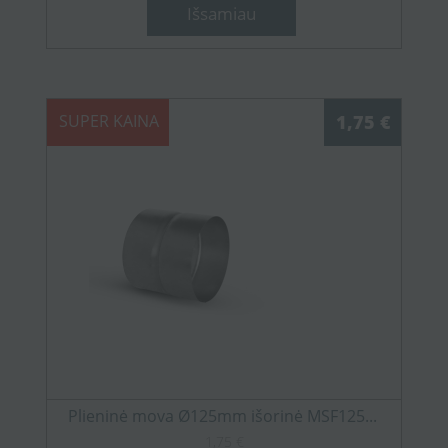
Išsamiau
SUPER KAINA
1,75 €
Plieninė mova Ø125mm išorinė MSF125...
1,75 €