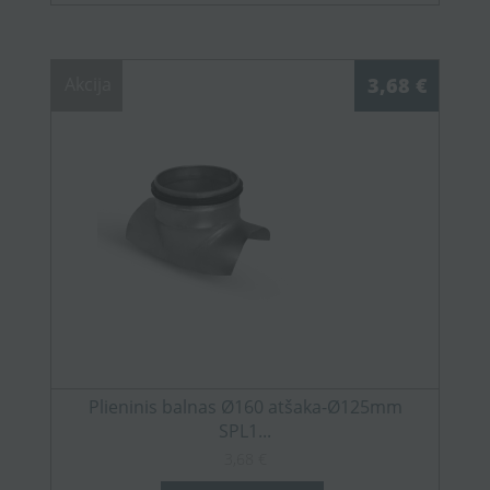
Akcija
3,68 €
Plieninis balnas Ø160 atšaka-Ø125mm
SPL1...
3,68 €