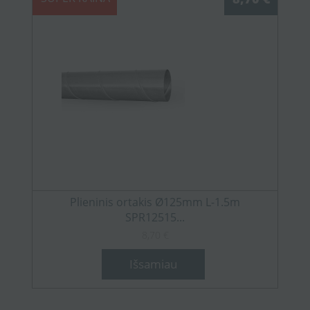
Plieninis ortakis Ø125mm L-1.5m
SPR12515...
8,70 €
Išsamiau