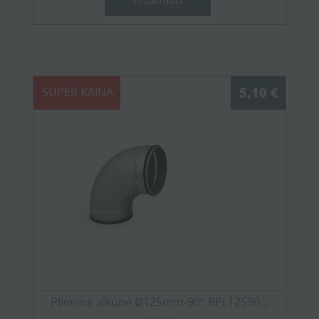
SUPER KAINA
5,10 €
Plieninė alkūnė Ø125mm-90° BPL12590...