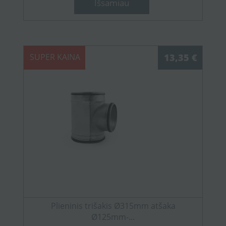
Išsamiau
SUPER KAINA
13,35 €
Plieninis trišakis Ø315mm atšaka
Ø125mm-...