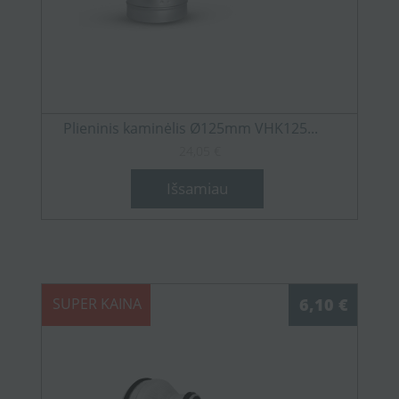
Plieninis kaminėlis Ø125mm VHK125...
24,05 €
Išsamiau
SUPER KAINA
6,10 €