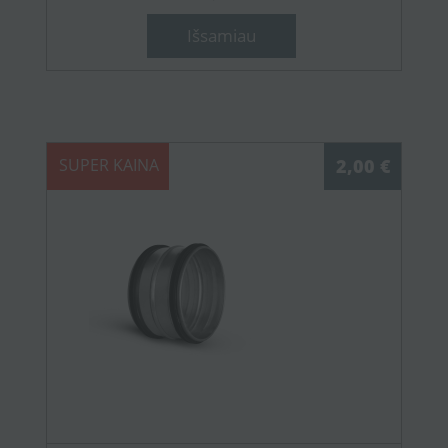
Išsamiau
SUPER KAINA
2,00 €