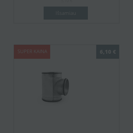
5,10 €
Išsamiau
SUPER KAINA
6,10 €