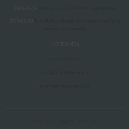
2020-05-13
Entalpinis ar plastikinis šilumokaitis
2019-09-20
BLAUBERG rekuperatoriuose atnaujinta
valdymo automatika
Kontaktai
Tel: +370 606 01187
E-paštas:
info@vedinu.lt
Internetas:
www.vedinu.lt
Visos teises saugomos Vedinu.LT