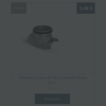
Akcija
3,68 €
Plieninis balnas Ø125 atšaka-Ø125mm
SPL1...
3,68 €
Išsamiau