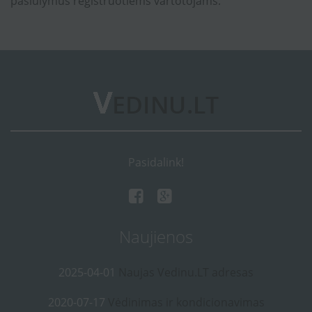
pasiūlymus registruotiems vartotojams.
Pasidalink!
Naujienos
2025-04-01
Naujas Vedinu.LT adresas
2020-07-17
Vėdinimas ir kondicionavimas