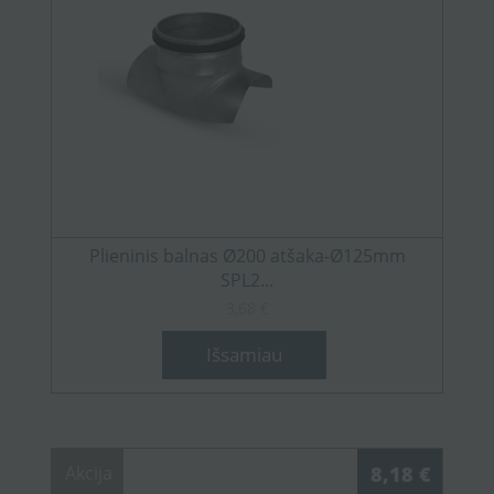
Plieninis balnas Ø200 atšaka-Ø125mm
SPL2...
3,68 €
Išsamiau
Akcija
8,18 €