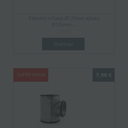
Plieninis trišakis Ø125mm atšaka
Ø125mm-...
7,20 €
Išsamiau
SUPER KAINA
7,90 €