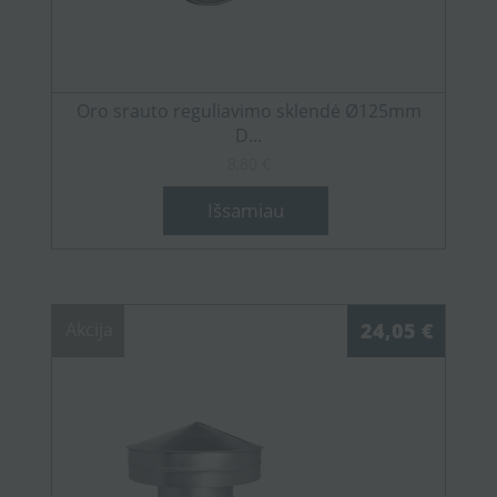
Oro srauto reguliavimo sklendė Ø125mm
D...
8,80 €
Išsamiau
Akcija
24,05 €