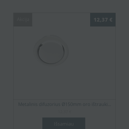
Akcija
12,37 €
Metalinis difuzorius Ø150mm oro ištrauki...
12,37 €
Išsamiau