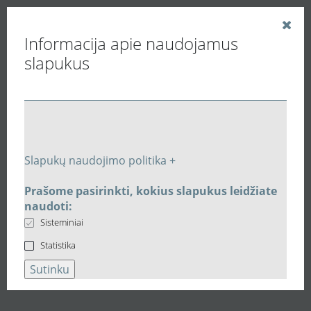
Informacija apie naudojamus
slapukus
Vedinu.LT
Pramoniniai ventiliatoriai
Kanaliniai ventiliatoriai apvaliems ortakiams
Mišraus srauto Ø150 ašinis-išcentrinis ventiliatorius
Slapukų naudojimo politika +
Vents TT PRO150
Prašome pasirinkti, kokius slapukus leidžiate
Susijusios prekės
naudoti:
Sisteminiai
Susijusi įranga:
Mišraus srauto
Statistika
Ø150 ašinis-išcentrinis
Sutinku
ventiliatorius Vents TT PRO150