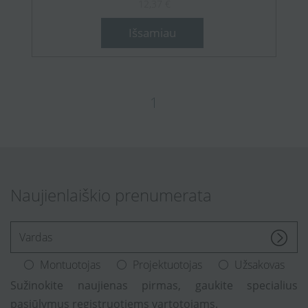
12,37 €
Išsamiau
1
Naujienlaiškio prenumerata
[Enter.your.name]
Montuotojas
Projektuotojas
Užsakovas
Sužinokite naujienas pirmas, gaukite specialius
pasiūlymus registruotiems vartotojams.