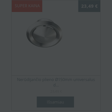
SUPER KAINA
23,49 €
Nerūdijančio plieno Ø150mm universalus
d...
23,49 €
Išsamiau