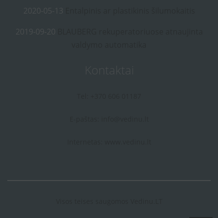
2020-05-13
Entalpinis ar plastikinis šilumokaitis
2019-09-20
BLAUBERG rekuperatoriuose atnaujinta
valdymo automatika
Kontaktai
Tel: +370 606 01187
E-paštas:
info@vedinu.lt
Internetas:
www.vedinu.lt
Visos teises saugomos Vedinu.LT