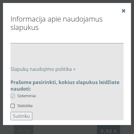
Informacija apie naudojamus
slapukus
Vedinu.LT
Buitiniai ventiliatoriai
Lubiniai ventiliatoriai
Išcentrinis Blauberg VALEO-BP35/60 ventiliatorius su
atbuliniu vožtuvu
Slapukų naudojimo politika +
Susijusios prekės
Prašome pasirinkti, kokius slapukus leidžiate
Susijusi įranga:
Išcentrinis
naudoti:
Sisteminiai
Blauberg VALEO-BP35/60
Statistika
ventiliatorius su atbuliniu vožtuvu
Sutinku
Akcija
9,88 €