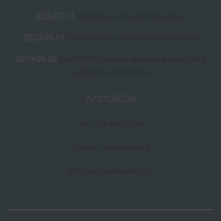
2020-07-17
Vėdinimas ir kondicionavimas
2020-05-13
Entalpinis ar plastikinis šilumokaitis
2019-09-20
BLAUBERG rekuperatoriuose atnaujinta
valdymo automatika
Kontaktai
Tel: +370 606 01187
E-paštas:
info@vedinu.lt
Internetas:
www.vedinu.lt