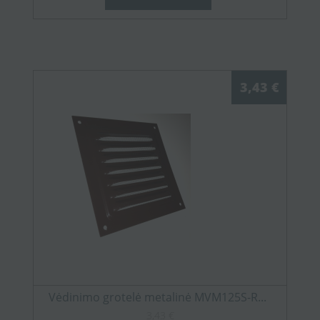
3,43 €
Vėdinimo grotelė metalinė MVM125S-R...
3,43 €