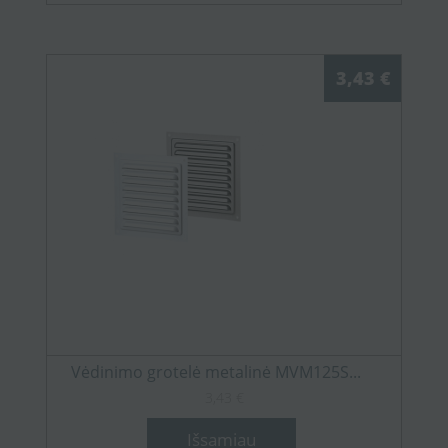
3,43 €
Vėdinimo grotelė metalinė MVM125S...
3,43 €
Išsamiau