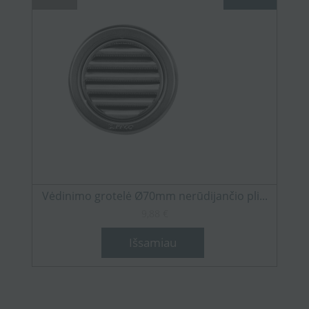
Vėdinimo grotelė Ø70mm nerūdijančio pli...
9,88 €
Išsamiau