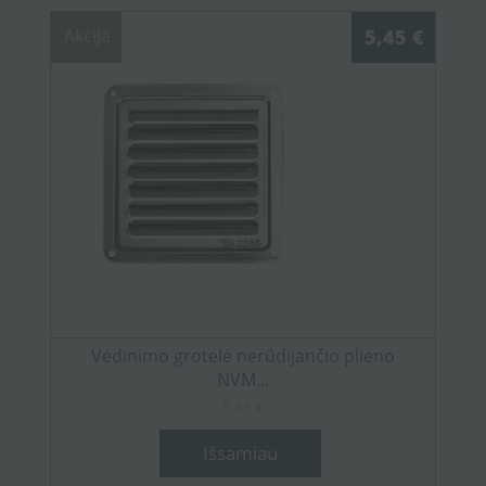
Akcija
5,45 €
Vėdinimo grotelė nerūdijančio plieno
NVM...
5,45 €
Išsamiau