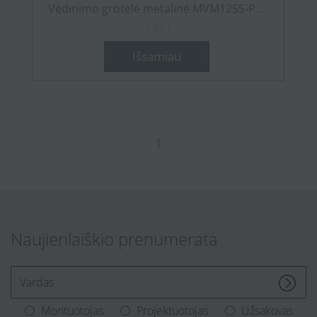
Vėdinimo grotelė metalinė MVM125S-P...
3,43 €
Išsamiau
1
Naujienlaiškio prenumerata
[Enter.your.name]
Montuotojas
Projektuotojas
Užsakovas