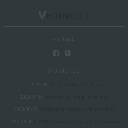
Pasidalink!
Naujienos
2025-04-01
Naujas Vedinu.LT adresas
2020-07-17
Vėdinimas ir kondicionavimas
2020-05-13
Entalpinis ar plastikinis šilumokaitis
2019-09-20
BLAUBERG rekuperatoriuose atnaujinta