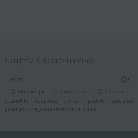
1
Naujienlaiškio prenumerata
[Enter.your.name]
Montuotojas
Projektuotojas
Užsakovas
Sužinokite naujienas pirmas, gaukite specialius
pasiūlymus registruotiems vartotojams.