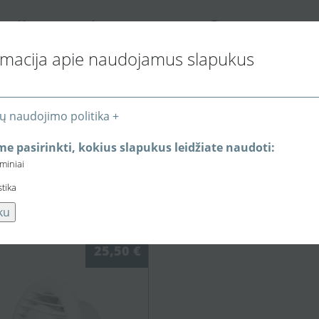
K
I
P
ONTAKTAI
NFORMACIJA PIRKĖJUI
REKYBOS VIETOS
rmacija apie naudojamus slapukus
ų naudojimo politika +
.
Plastikiniai apvalūs ortakiai ir jungtys
Kolektorius Ø125
e pasirinkti, kokius slapukus leidžiate naudoti:
eminiai
stika
s Ø125mm SBK125 kondensato surin
ku
25,50 €