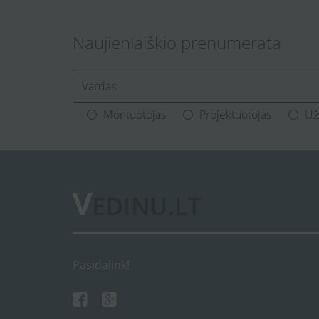
Naujienlaiškio prenumerata
[Enter.your.name]
Montuotojas
Projektuotojas
Už
Pasidalink!