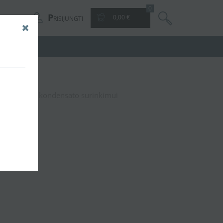
0
P
0,00 €
RISIJUNGTI
mm SBK125 kondensato surinkimui
kimui