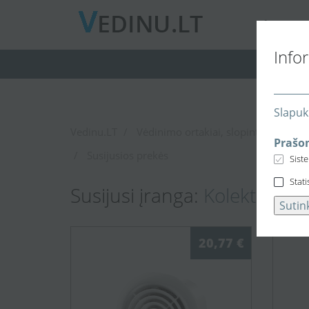
A
PIE MUS
Info
Slapuk
Vedinu.LT
Vėdinimo ortakiai, slopintuvai, filtrai
Prašom
Susijusios prekės
Sist
Stati
Susijusi įranga:
Kolektoriu
Sutin
20,77 €