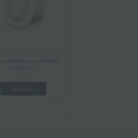
nis ventiliatorius Ø120mm
Dospel NV1...
25,50 €
Išsamiau
1