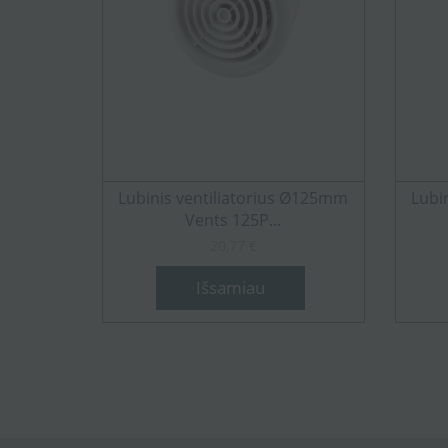
Lubinis ventiliatorius Ø125mm
Lubi
Vents 125P...
20,77 €
Išsamiau