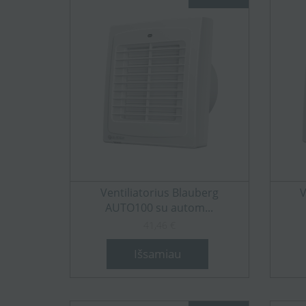
Ventiliatorius Blauberg
V
AUTO100 su autom...
41,46 €
Išsamiau