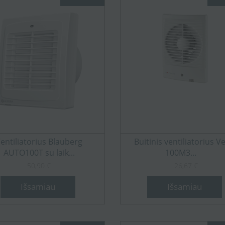
entiliatorius Blauberg
Buitinis ventiliatorius V
AUTO100T su laik...
100M3...
50,90 €
26,67 €
Išsamiau
Išsamiau