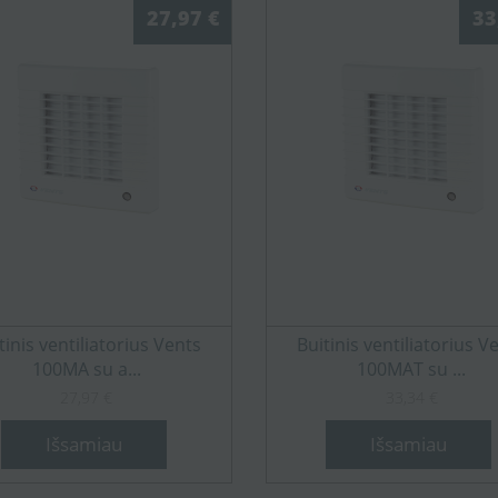
27,97 €
33
tinis ventiliatorius Vents
Buitinis ventiliatorius V
100MA su a...
100MAT su ...
27,97 €
33,34 €
Išsamiau
Išsamiau