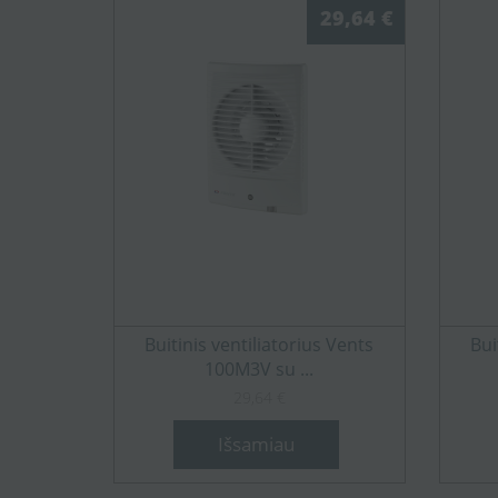
29,64 €
Buitinis ventiliatorius Vents
Bui
100M3V su ...
29,64 €
Išsamiau