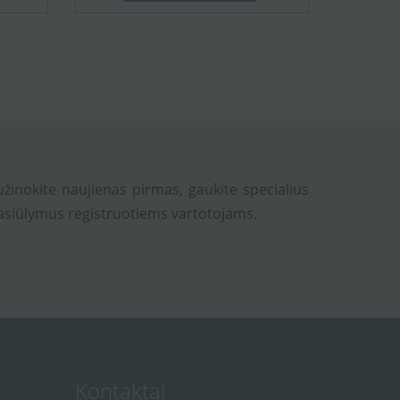
užinokite naujienas pirmas, gaukite specialius
asiūlymus registruotiems vartotojams.
Kontaktai