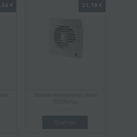
,34 €
21,19 €
ents
Buitinis ventiliatorius Vents
100Silenta...
21,19 €
Išsamiau