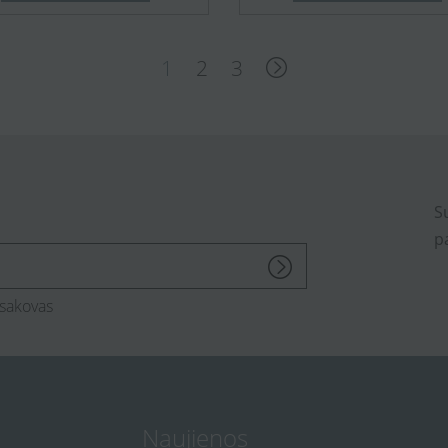
1
2
3
S
p
sakovas
Naujienos