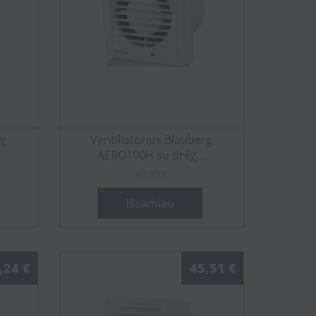
rg
Ventiliatorius Blauberg
AERO100H su drėg...
49,69 €
Išsamiau
,24 €
45,51 €