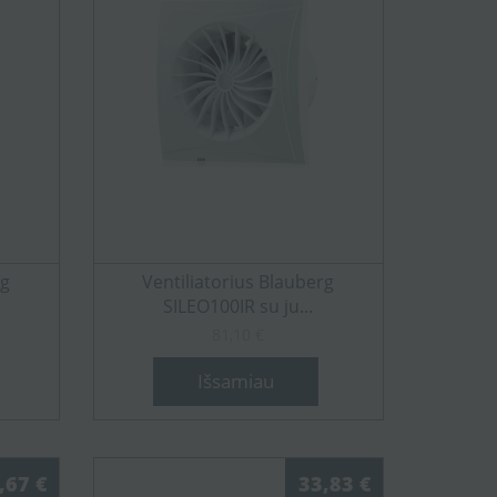
rg
Ventiliatorius Blauberg
SILEO100IR su ju...
81,10 €
Išsamiau
,67 €
33,83 €