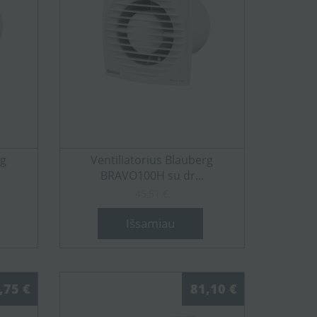
rg
Ventiliatorius Blauberg
BRAVO100H su dr...
45,51 €
Išsamiau
,75 €
81,10 €