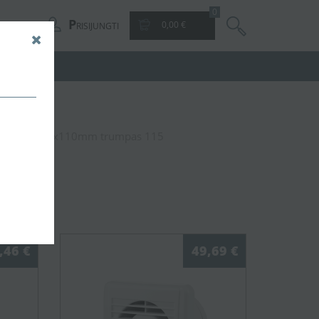
0
P
0,00 €
RISIJUNGTI
imas Ø100-55x110mm trumpas 115
 115
,46 €
49,69 €