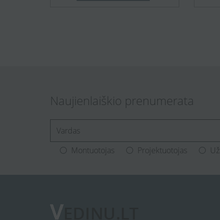
Naujienlaiškio prenumerata
[Enter.your.name]
Montuotojas
Projektuotojas
Už