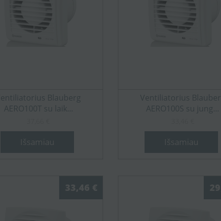
entiliatorius Blauberg
Ventiliatorius Blaube
AERO100T su laik...
AERO100S su jung...
37,66 €
33,46 €
Išsamiau
Išsamiau
33,46 €
29