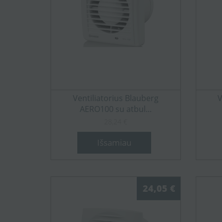
Ventiliatorius Blauberg
V
AERO100 su atbul...
28,24 €
Išsamiau
24,05 €