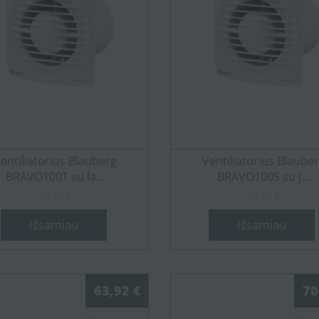
entiliatorius Blauberg
Ventiliatorius Blaube
BRAVO100T su la...
BRAVO100S su j...
33,46 €
29,24 €
Išsamiau
Išsamiau
63,92 €
70