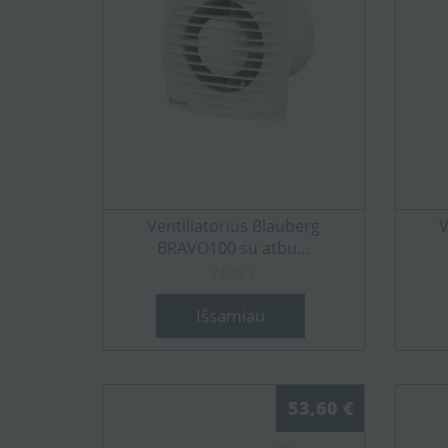
Ventiliatorius Blauberg
V
BRAVO100 su atbu...
24,05 €
Išsamiau
53,60 €