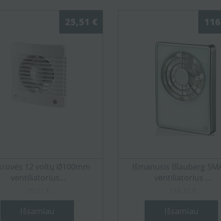
25,51 €
116
srovės 12 voltų Ø100mm
Išmanusis Blauberg SM
ventiliatorius...
ventiliatorius ...
25,51 €
116,32 €
Išsamiau
Išsamiau