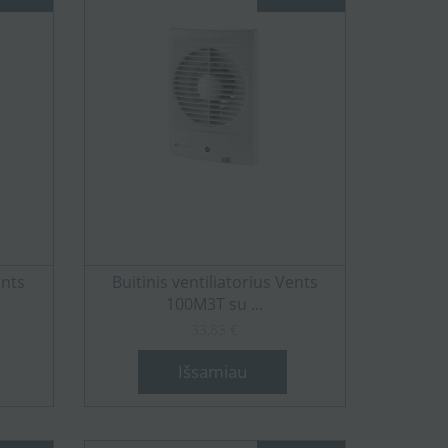
ents
Buitinis ventiliatorius Vents
100M3T su ...
33,83 €
Išsamiau