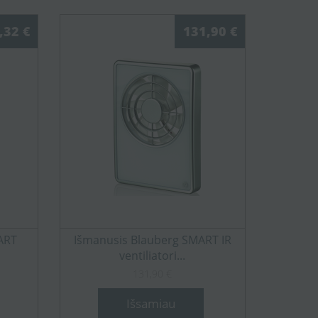
,32 €
131,90 €
ART
Išmanusis Blauberg SMART IR
ventiliatori...
131,90 €
Išsamiau