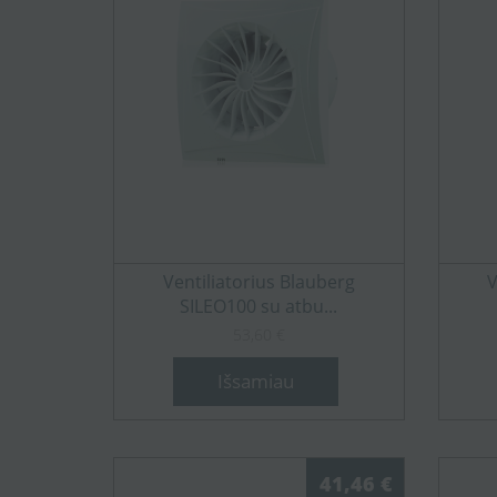
Ventiliatorius Blauberg
V
SILEO100 su atbu...
53,60 €
Išsamiau
41,46 €