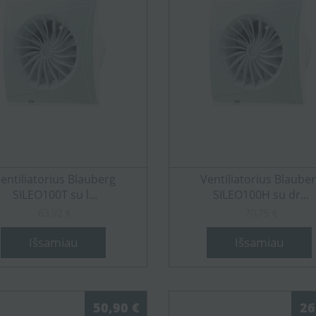
entiliatorius Blauberg
Ventiliatorius Blaube
SILEO100T su l...
SILEO100H su dr...
63,92 €
70,75 €
Išsamiau
Išsamiau
50,90 €
26