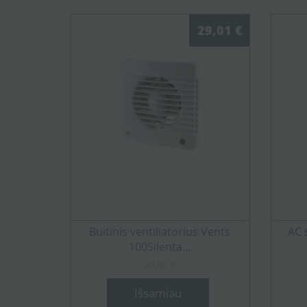
29,01 €
Buitinis ventiliatorius Vents
AC 
100Silenta...
29,01 €
Išsamiau