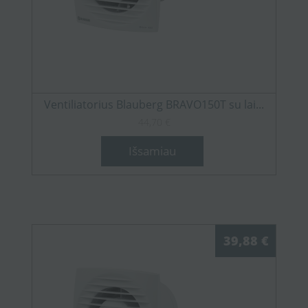
Ventiliatorius Blauberg BRAVO150T su lai...
44,70 €
Išsamiau
39,88 €