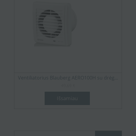
Ventiliatorius Blauberg AERO100H su drėg...
49,69 €
Išsamiau