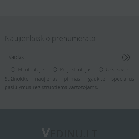
Naujienlaiškio prenumerata
[Enter.your.name]
Montuotojas
Projektuotojas
Užsakovas
Sužinokite naujienas pirmas, gaukite specialius
pasiūlymus registruotiems vartotojams.