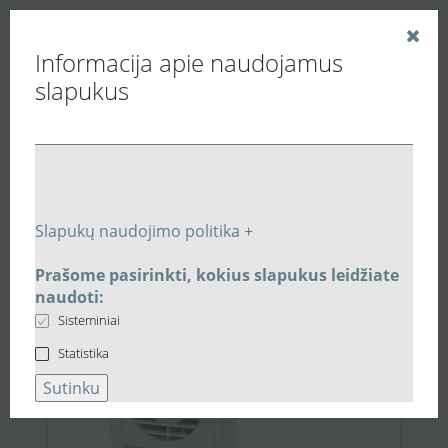
Informacija apie naudojamus
slapukus
Vedinu.LT
Paieškos rezultatai
Slapukų naudojimo politika +
Prašome pasirinkti, kokius slapukus leidžiate
28,24 €
naudoti:
Sisteminiai
Statistika
Sutinku