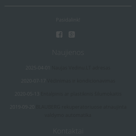
Pasidalink!
Naujienos
2025-04-01
Naujas Vedinu.LT adresas
2020-07-17
Vėdinimas ir kondicionavimas
2020-05-13
Entalpinis ar plastikinis šilumokaitis
2019-09-20
BLAUBERG rekuperatoriuose atnaujinta
valdymo automatika
Kontaktai