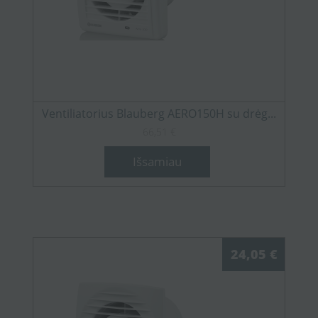
Ventiliatorius Blauberg AERO150H su drėg...
66,51 €
Išsamiau
24,05 €