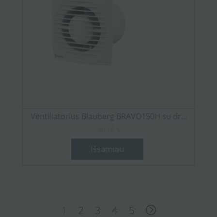
Ventiliatorius Blauberg BRAVO150H su dr...
56,14 €
Išsamiau
1
2
3
4
5