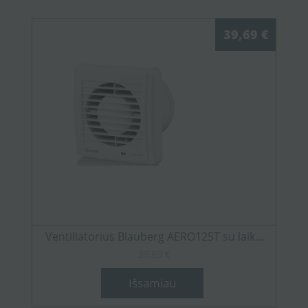
39,69 €
Ventiliatorius Blauberg AERO125T su laik...
39,69 €
Išsamiau