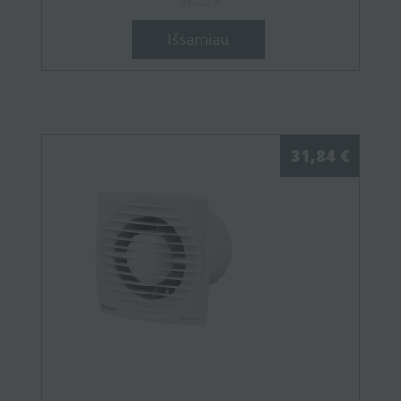
36,02 €
Išsamiau
31,84 €