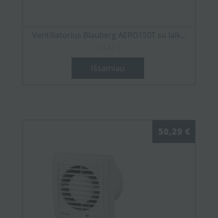
Ventiliatorius Blauberg AERO150T su laik...
54,47 €
Išsamiau
50,29 €