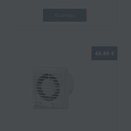
51,70 €
Išsamiau
45,05 €