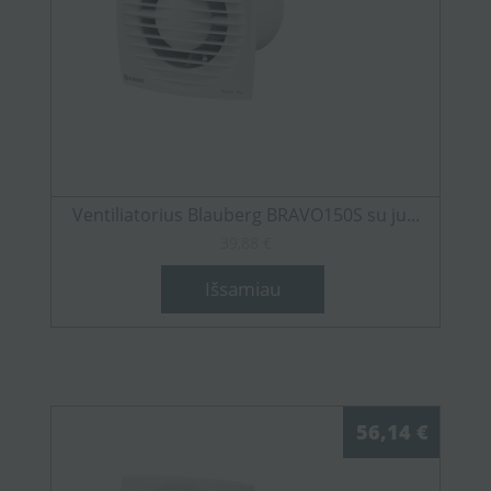
Ventiliatorius Blauberg BRAVO150S su ju...
39,88 €
Išsamiau
56,14 €