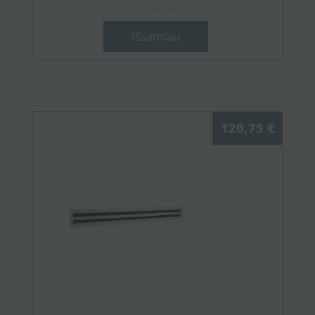
117,41 €
Išsamiau
120,75 €