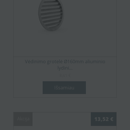
Vėdinimo grotelė Ø160mm aliuminio
lydini...
8,61 €
Išsamiau
Akcija
13,52 €