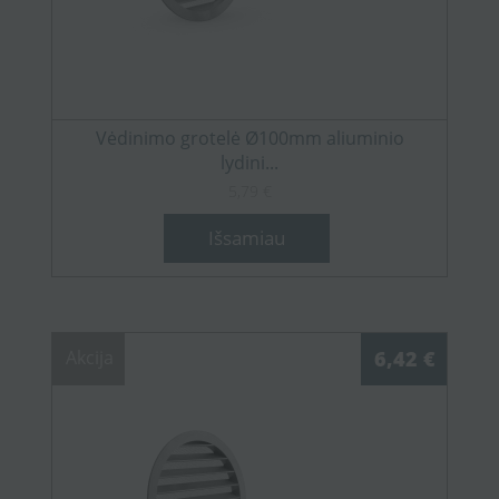
Vėdinimo grotelė Ø100mm aliuminio
lydini...
5,79 €
Išsamiau
Akcija
6,42 €