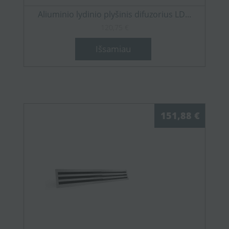
Aliuminio lydinio plyšinis difuzorius LD...
120,75 €
Išsamiau
151,88 €