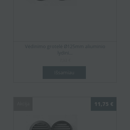
Vėdinimo grotelė Ø125mm aliuminio
lydini...
7,93 €
Išsamiau
Akcija
11,75 €