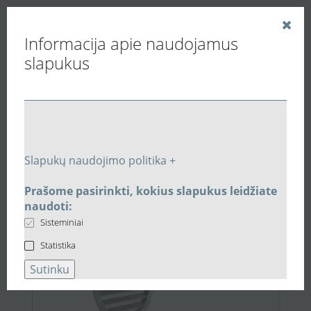
Informacija apie naudojamus
slapukus
Vedinu.LT
Paieškos rezultatai
Slapukų naudojimo politika +
Prašome pasirinkti, kokius slapukus leidžiate
Akcija
5,79 €
naudoti:
Sisteminiai
Statistika
Sutinku