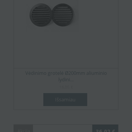
Vėdinimo grotelė Ø200mm aliuminio
lydini...
18,05 €
Išsamiau
Akcija
36,02 €