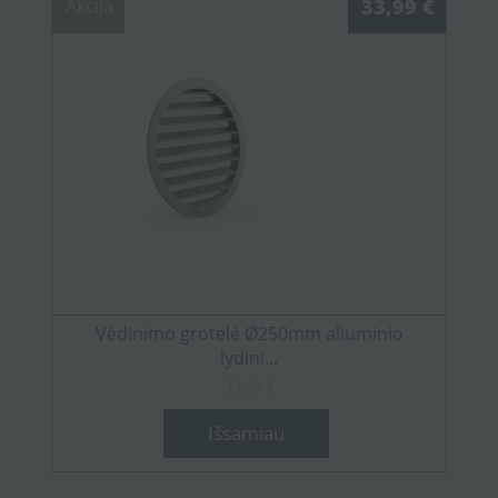
Akcija
33,99 €
Vėdinimo grotelė Ø250mm aliuminio
lydini...
33,99 €
Išsamiau