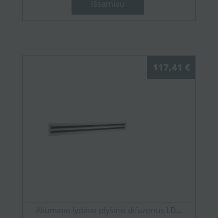
Išsamiau
117,41 €
Aliuminio lydinio plyšinis difuzorius LD...