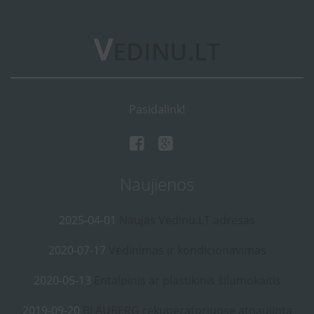
Pasidalink!
Naujienos
2025-04-01
Naujas Vedinu.LT adresas
2020-07-17
Vėdinimas ir kondicionavimas
2020-05-13
Entalpinis ar plastikinis šilumokaitis
2019-09-20
BLAUBERG rekuperatoriuose atnaujinta