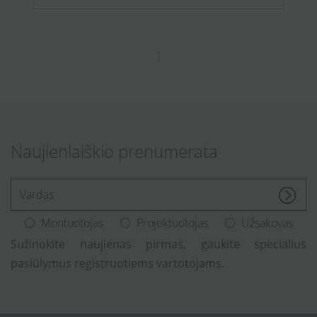
1
Naujienlaiškio prenumerata
[Enter.your.name]
Montuotojas
Projektuotojas
Užsakovas
Sužinokite naujienas pirmas, gaukite specialius
pasiūlymus registruotiems vartotojams.