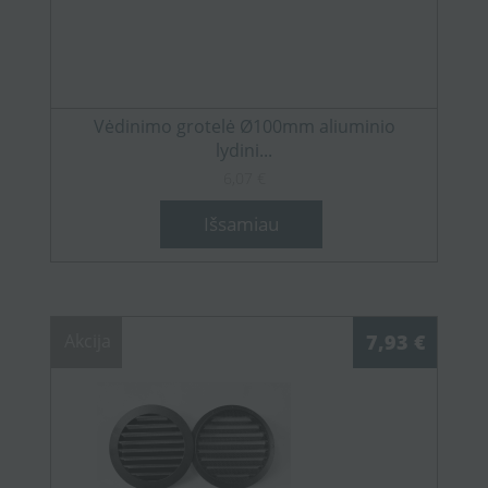
Vėdinimo grotelė Ø100mm aliuminio
lydini...
6,07 €
Išsamiau
Akcija
7,93 €