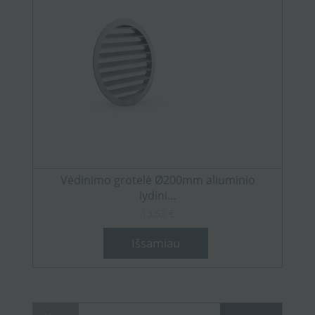
Vėdinimo grotelė Ø200mm aliuminio
lydini...
13,52 €
Išsamiau