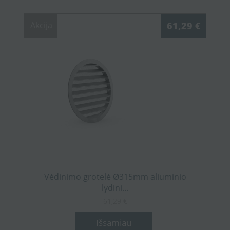
Akcija
61,29 €
Vėdinimo grotelė Ø315mm aliuminio
lydini...
61,29 €
Išsamiau