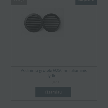
Vėdinimo grotelė Ø250mm aliuminio
lydini...
36,02 €
Išsamiau