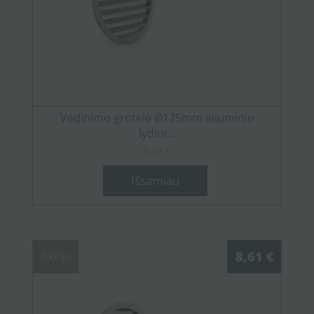
Vėdinimo grotelė Ø125mm aliuminio
lydini...
6,42 €
Išsamiau
Akcija
8,61 €