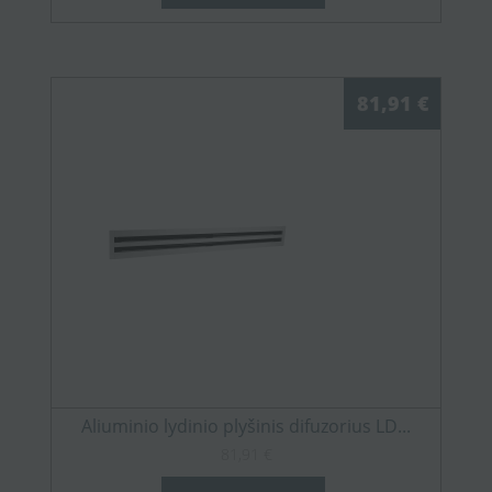
81,91 €
Aliuminio lydinio plyšinis difuzorius LD...
81,91 €