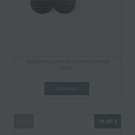
Vėdinimo grotelė Ø160mm aliuminio
lydini...
11,75 €
Išsamiau
Akcija
18,05 €