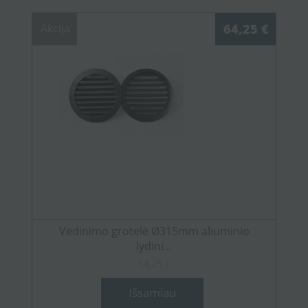
Akcija
64,25 €
Vėdinimo grotelė Ø315mm aliuminio
lydini...
64,25 €
Išsamiau