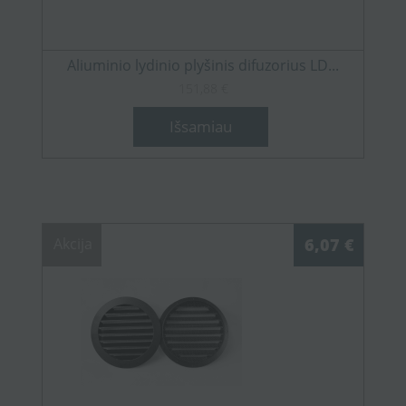
Aliuminio lydinio plyšinis difuzorius LD...
151,88 €
Išsamiau
Akcija
6,07 €