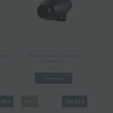
orius
Mišraus srauto Ø100 ašinis-
išcentrinis v...
163,26 €
Išsamiau
,43 €
Akcija
268,42 €