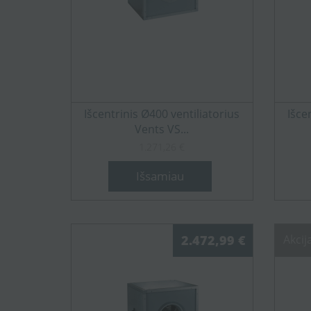
Išcentrinis Ø400 ventiliatorius
Išce
Vents VS...
1.271,26 €
Išsamiau
2.472,99 €
Akcij