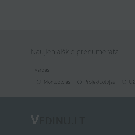
Naujienlaiškio prenumerata
[Enter.your.name]
Montuotojas
Projektuotojas
Už