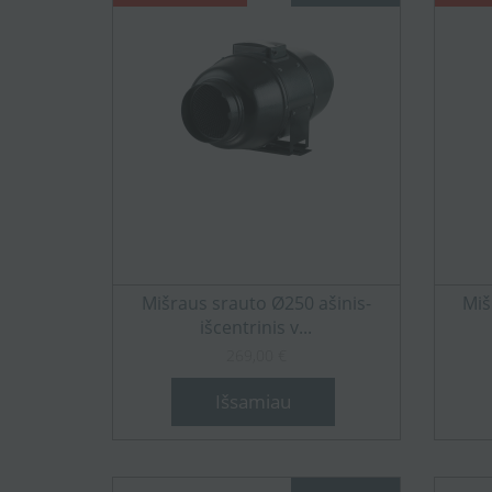
Mišraus srauto Ø250 ašinis-
Miš
išcentrinis v...
269,00 €
Išsamiau