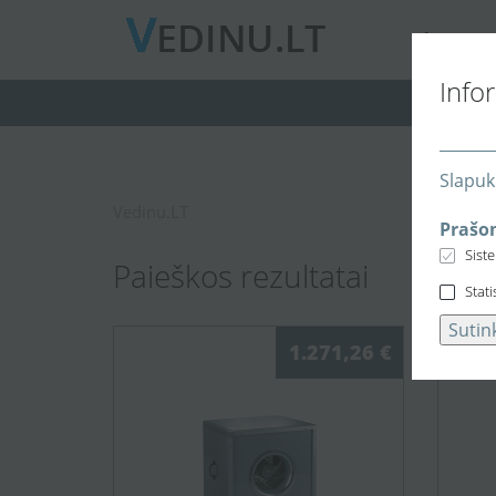
A
PIE MUS
Info
Slapuk
Vedinu.LT
Prašom
Sist
Paieškos rezultatai
Stati
Sutin
1.271,26 €