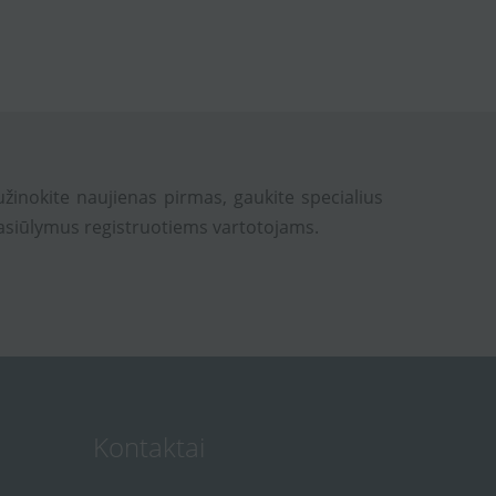
užinokite naujienas pirmas, gaukite specialius
asiūlymus registruotiems vartotojams.
Kontaktai