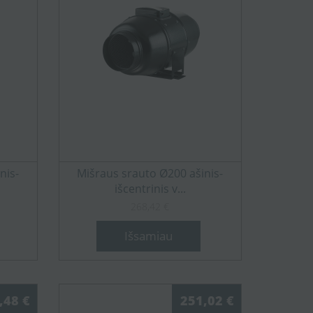
nis-
Mišraus srauto Ø200 ašinis-
išcentrinis v...
268,42 €
Išsamiau
,48 €
251,02 €