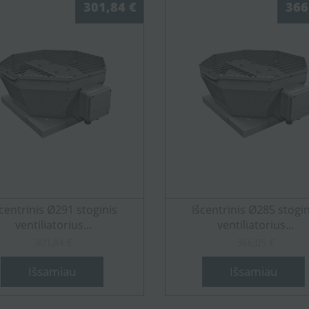
301,84 €
366
šcentrinis Ø291 stoginis
Išcentrinis Ø285 stogin
ventiliatorius...
ventiliatorius...
301,84 €
366,05 €
Išsamiau
Išsamiau