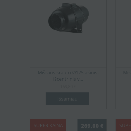
Mišraus srauto Ø125 ašinis-
Miš
išcentrinis v...
169,80 €
Išsamiau
SUPER KAINA
269,00 €
SUPE