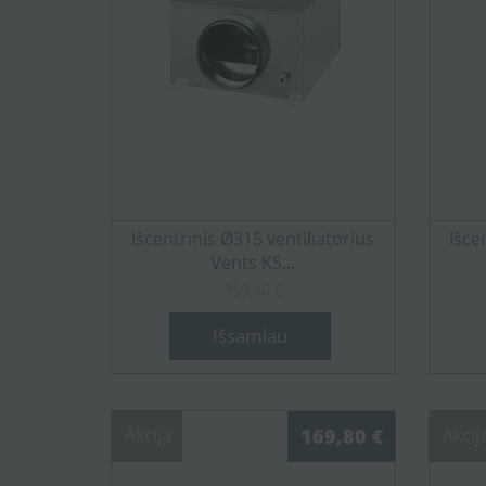
Išcentrinis Ø315 ventiliatorius
Išce
Vents KS...
359,46 €
Išsamiau
Akcija
169,80 €
Akcij