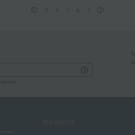
3
4
5
6
7
S
p
sakovas
Naujienos