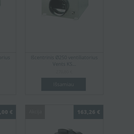
orius
Išcentrinis Ø250 ventiliatorius
Vents KS...
270,80 €
Išsamiau
,00 €
Akcija
163,26 €