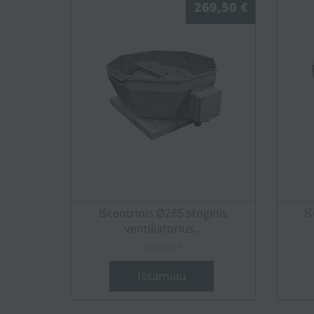
269,50 €
Išcentrinis Ø285 stoginis
I
ventiliatorius...
269,50 €
Išsamiau