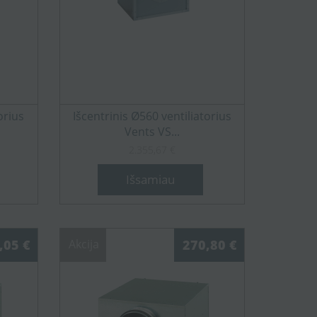
orius
Išcentrinis Ø560 ventiliatorius
Vents VS...
2.355,67 €
Išsamiau
,05 €
Akcija
270,80 €