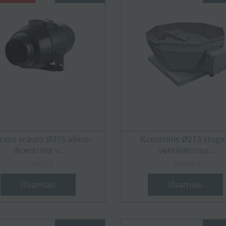
raus srauto Ø315 ašinis-
Išcentrinis Ø213 stogin
išcentrinis v...
ventiliatorius...
559,00 €
249,48 €
Išsamiau
Išsamiau