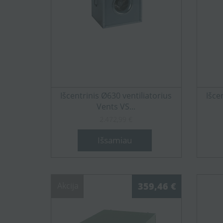
Išcentrinis Ø630 ventiliatorius
Išce
Vents VS...
2.472,99 €
Išsamiau
Akcija
359,46 €