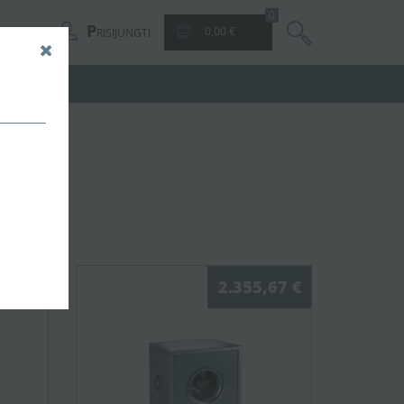
0
P
0,00 €
RISIJUNGTI
,65 €
2.355,67 €