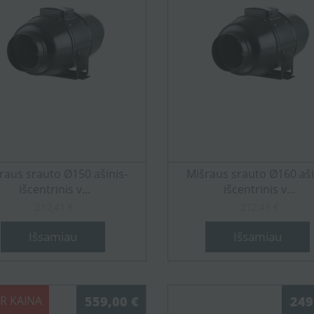
raus srauto Ø150 ašinis-
Mišraus srauto Ø160 aši
išcentrinis v...
išcentrinis v...
212,41 €
212,43 €
Išsamiau
Išsamiau
R KAINA
559,00 €
249