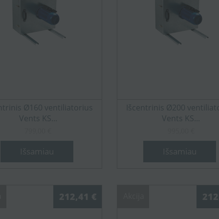
ntrinis Ø160 ventiliatorius
Išcentrinis Ø200 ventiliat
Vents KS...
Vents KS...
799,00 €
995,00 €
Išsamiau
Išsamiau
a
212,41 €
Akcija
212