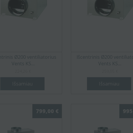
ntrinis Ø200 ventiliatorius
Išcentrinis Ø200 ventiliat
Vents KS...
Vents KS...
224,26 €
259,05 €
Išsamiau
Išsamiau
799,00 €
995