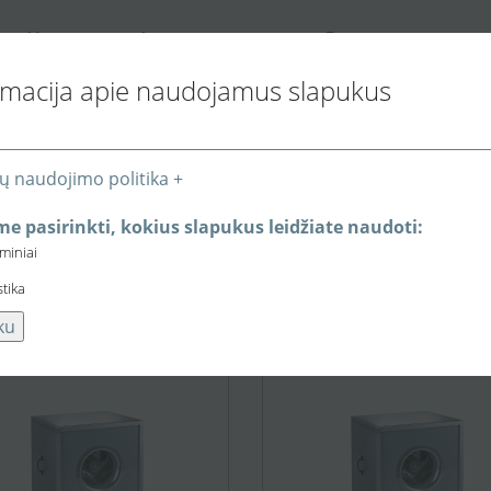
K
I
P
ONTAKTAI
NFORMACIJA PIRKĖJUI
REKYBOS VIETOS
rmacija apie naudojamus slapukus
ų naudojimo politika +
e pasirinkti, kokius slapukus leidžiate naudoti:
eminiai
stika
ku
1.524,51 €
1.968