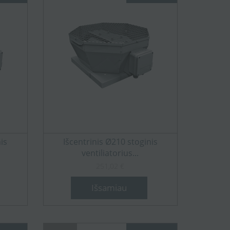
is
Išcentrinis Ø210 stoginis
ventiliatorius...
251,02 €
Išsamiau