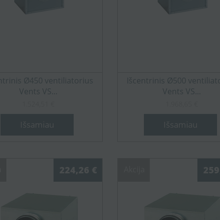
ntrinis Ø450 ventiliatorius
Išcentrinis Ø500 ventiliat
Vents VS...
Vents VS...
1.524,51 €
1.968,65 €
Išsamiau
Išsamiau
a
224,26 €
Akcija
259