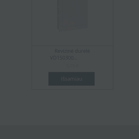
Revizinė durelė
VD150300...
5,15 €
Išsamiau