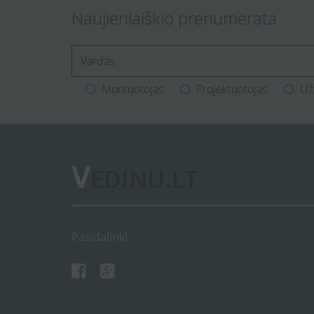
Naujienlaiškio prenumerata
[Enter.your.name]
Montuotojas
Projektuotojas
Už
Pasidalink!