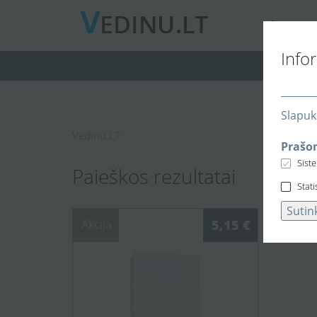
A
PIE MUS
Info
Slapuk
Vedinu.LT
Prašom
Sist
Paieškos rezultatai
Stati
Sutin
Akcija
5,15 €