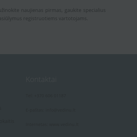
užinokite naujienas pirmas, gaukite specialius
asiūlymus registruotiems vartotojams.
Kontaktai
Tel: +370 606 01187
s
E-paštas:
info@vedinu.lt
okaitis
Internetas:
www.vedinu.lt