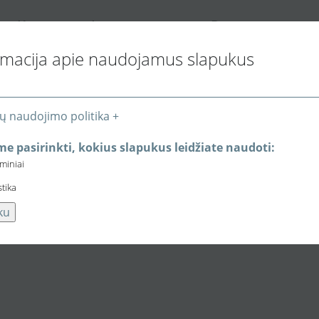
K
I
P
ONTAKTAI
NFORMACIJA PIRKĖJUI
REKYBOS VIETOS
rmacija apie naudojamus slapukus
ų naudojimo politika +
e pasirinkti, kokius slapukus leidžiate naudoti:
eminiai
stika
ku