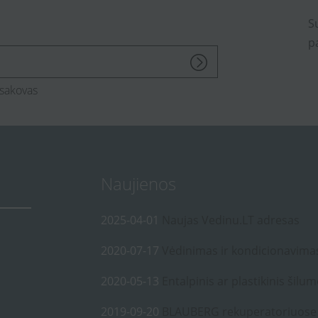
S
p
sakovas
Naujienos
2025-04-01
Naujas Vedinu.LT adresas
2020-07-17
Vėdinimas ir kondicionavima
2020-05-13
Entalpinis ar plastikinis šilum
2019-09-20
BLAUBERG rekuperatoriuose