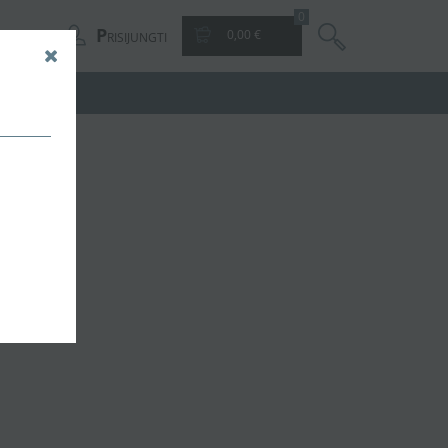
0
P
0,00 €
RISIJUNGTI