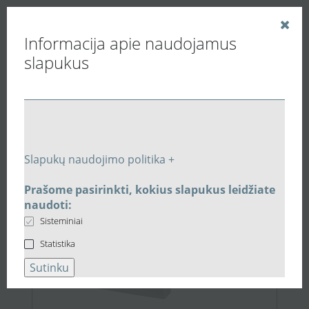
Informacija apie naudojamus
slapukus
Vedinu.LT
Paieškos rezultatai
Slapukų naudojimo politika +
Prašome pasirinkti, kokius slapukus leidžiate
31,22 €
naudoti:
Sisteminiai
Statistika
Sutinku