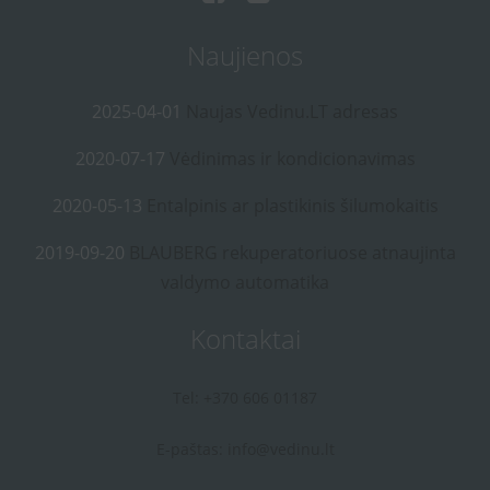
Naujienos
2025-04-01
Naujas Vedinu.LT adresas
2020-07-17
Vėdinimas ir kondicionavimas
2020-05-13
Entalpinis ar plastikinis šilumokaitis
2019-09-20
BLAUBERG rekuperatoriuose atnaujinta
valdymo automatika
Kontaktai
Tel: +370 606 01187
E-paštas:
info@vedinu.lt