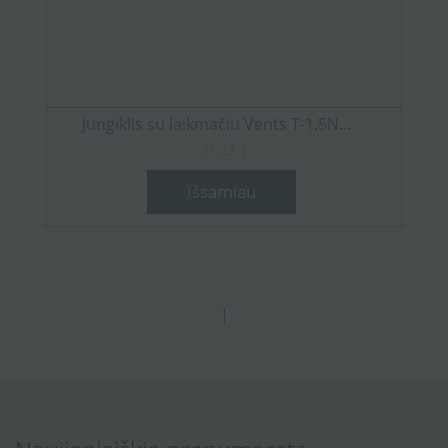
Jungiklis su laikmačiu Vents T-1.5N...
31,22 €
Išsamiau
1