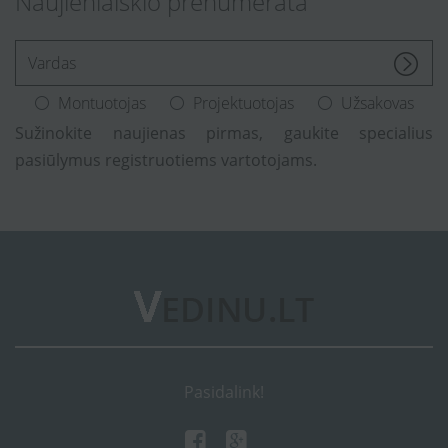
Naujienlaiškio prenumerata
[Enter.your.name]
Montuotojas
Projektuotojas
Užsakovas
Sužinokite naujienas pirmas, gaukite specialius
pasiūlymus registruotiems vartotojams.
Pasidalink!