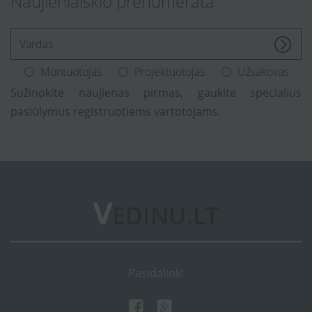
Naujienlaiškio prenumerata
[Enter.your.name]
Montuotojas
Projektuotojas
Užsakovas
Sužinokite naujienas pirmas, gaukite specialius
pasiūlymus registruotiems vartotojams.
Pasidalink!