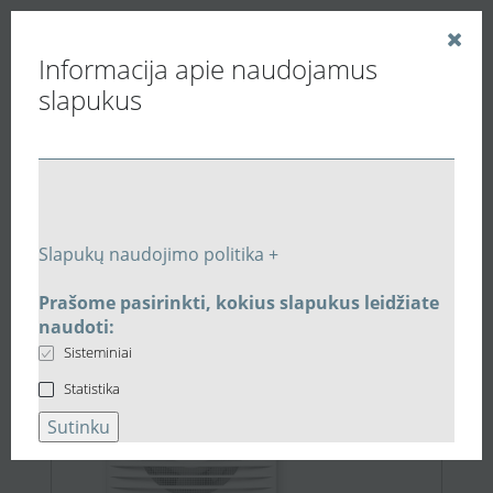
Informacija apie naudojamus
slapukus
Vedinu.LT
Paieškos rezultatai
Slapukų naudojimo politika +
Prašome pasirinkti, kokius slapukus leidžiate
26,40 €
naudoti:
Sisteminiai
Statistika
Sutinku