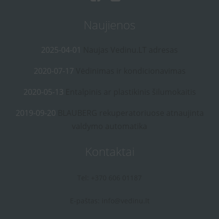
Naujienos
2025-04-01
Naujas Vedinu.LT adresas
2020-07-17
Vėdinimas ir kondicionavimas
2020-05-13
Entalpinis ar plastikinis šilumokaitis
2019-09-20
BLAUBERG rekuperatoriuose atnaujinta
valdymo automatika
Kontaktai
Tel: +370 606 01187
E-paštas:
info@vedinu.lt