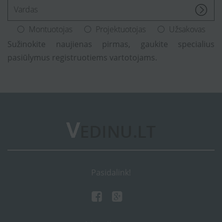
[Enter.your.name]
Montuotojas
Projektuotojas
Užsakovas
Sužinokite naujienas pirmas, gaukite specialius
pasiūlymus registruotiems vartotojams.
Pasidalink!