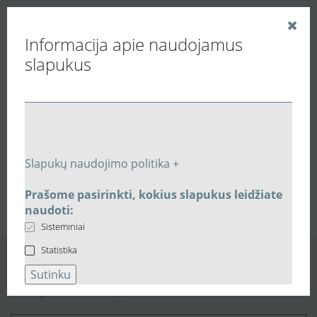
Informacija apie naudojamus
slapukus
Vedinu.LT
Paieškos rezultatai
Slapukų naudojimo politika +
1
0
Prašome pasirinkti, kokius slapukus leidžiate
naudoti:
Sisteminiai
Statistika
Sutinku
Naujienlaiškio prenumerata