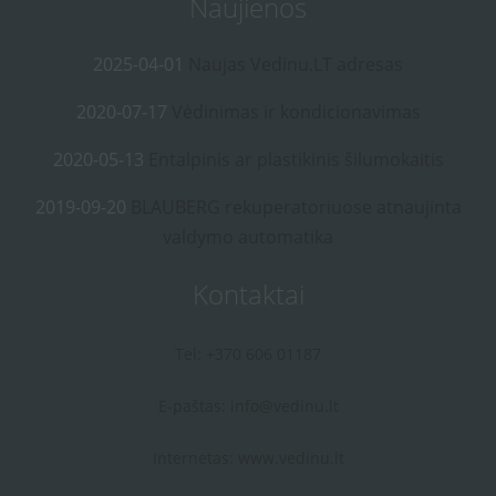
Naujienos
2025-04-01
Naujas Vedinu.LT adresas
2020-07-17
Vėdinimas ir kondicionavimas
2020-05-13
Entalpinis ar plastikinis šilumokaitis
2019-09-20
BLAUBERG rekuperatoriuose atnaujinta
valdymo automatika
Kontaktai
Tel: +370 606 01187
E-paštas:
info@vedinu.lt
Internetas:
www.vedinu.lt