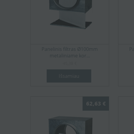
Panelinis filtras Ø100mm
Pa
metaliniame kor...
45,38 €
Išsamiau
62,63 €