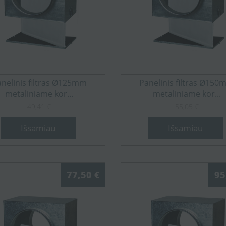
nelinis filtras Ø125mm
Panelinis filtras Ø15
metaliniame kor...
metaliniame kor...
49,41 €
55,05 €
Išsamiau
Išsamiau
77,50 €
95