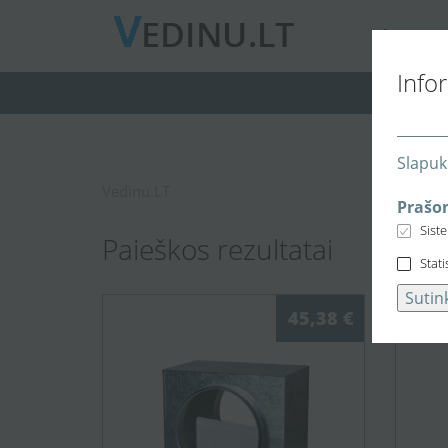
A
PIE MUS
Info
Slapuk
Vedinu.LT
Prašom
Sist
Paieškos rezultatai
Stati
Sutin
45,38 €