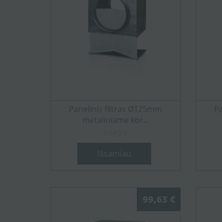
Panelinis filtras Ø125mm
Pa
metaliniame kor...
63,63 €
Išsamiau
99,63 €