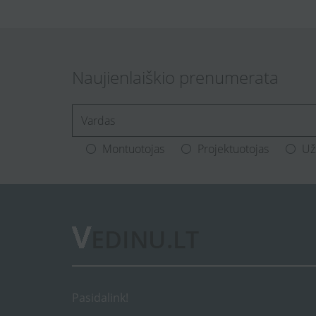
Naujienlaiškio prenumerata
[Enter.your.name]
Montuotojas
Projektuotojas
Už
Pasidalink!