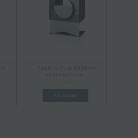
0mm
Panelinis filtras Ø200mm
metaliniame kor...
81,95 €
Išsamiau