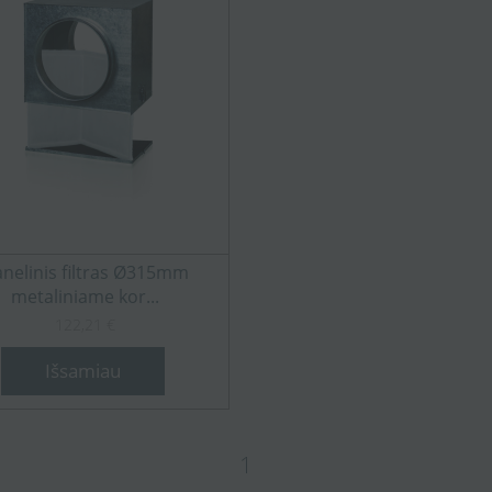
nelinis filtras Ø315mm
metaliniame kor...
122,21 €
Išsamiau
1