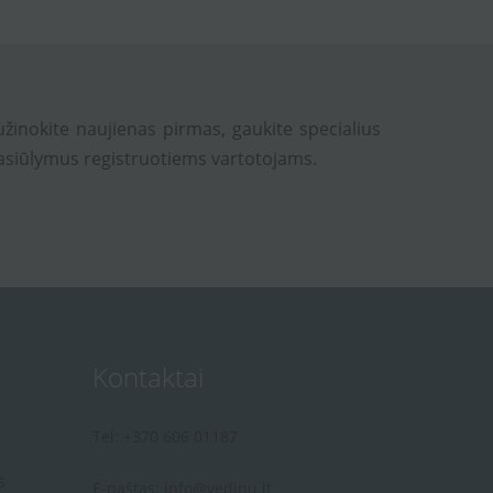
užinokite naujienas pirmas, gaukite specialius
asiūlymus registruotiems vartotojams.
Kontaktai
Tel: +370 606 01187
s
E-paštas:
info@vedinu.lt