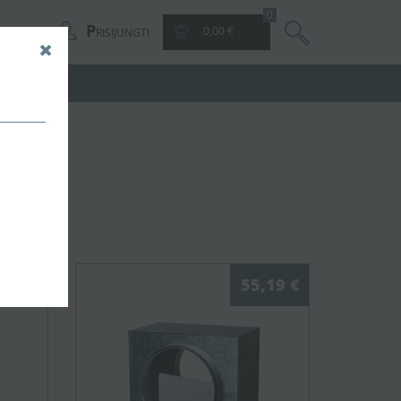
0
P
0,00 €
RISIJUNGTI
,05 €
55,19 €