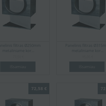
nelinis filtras Ø250mm
Panelinis filtras Ø31
metaliniame kor...
metaliniame kor...
77,50 €
95,05 €
Išsamiau
Išsamiau
72,58 €
72