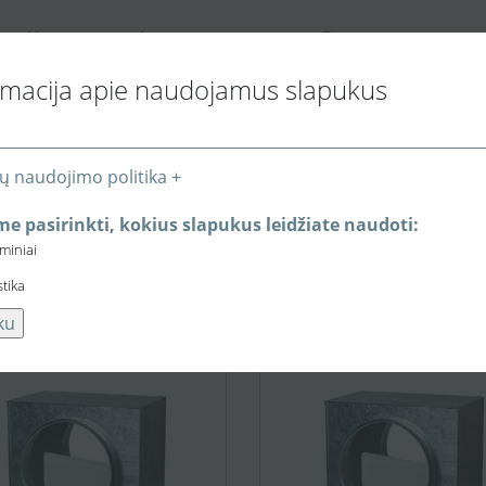
K
I
P
ONTAKTAI
NFORMACIJA PIRKĖJUI
REKYBOS VIETOS
rmacija apie naudojamus slapukus
ų naudojimo politika +
e pasirinkti, kokius slapukus leidžiate naudoti:
eminiai
stika
ku
49,41 €
55