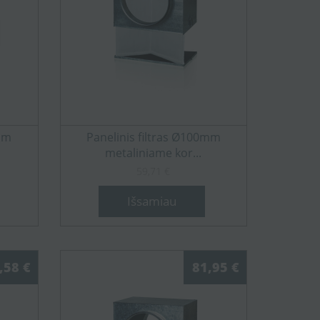
5mm
Panelinis filtras Ø100mm
metaliniame kor...
59,71 €
Išsamiau
,58 €
81,95 €