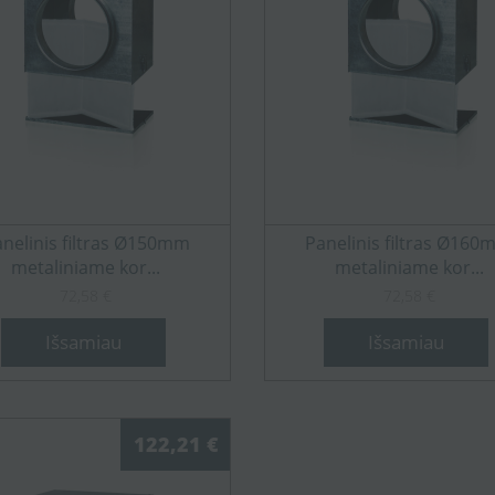
nelinis filtras Ø150mm
Panelinis filtras Ø16
metaliniame kor...
metaliniame kor...
72,58 €
72,58 €
Išsamiau
Išsamiau
122,21 €