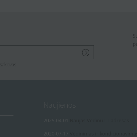
S
p
sakovas
Naujienos
2025-04-01
Naujas Vedinu.LT adresas
2020-07-17
Vėdinimas ir kondicionavima