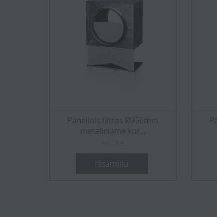
Panelinis filtras Ø250mm
Pa
metaliniame kor...
99,63 €
Išsamiau