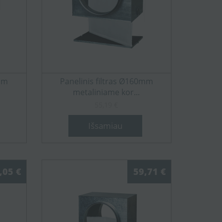
0mm
Panelinis filtras Ø160mm
metaliniame kor...
55,19 €
Išsamiau
,05 €
59,71 €