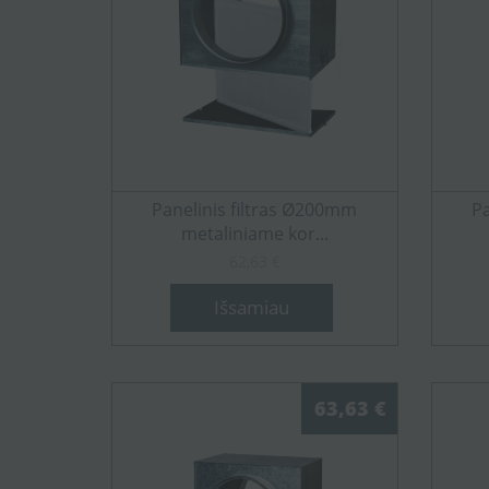
Panelinis filtras Ø200mm
Pa
metaliniame kor...
62,63 €
Išsamiau
63,63 €