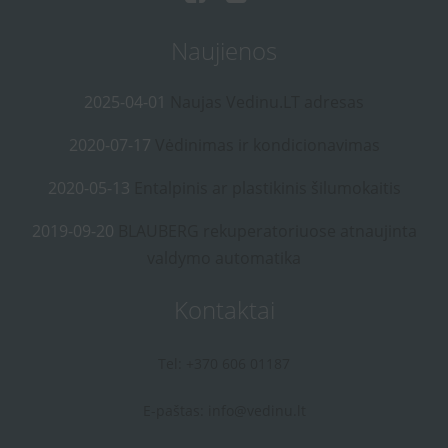
Naujienos
2025-04-01
Naujas Vedinu.LT adresas
2020-07-17
Vėdinimas ir kondicionavimas
2020-05-13
Entalpinis ar plastikinis šilumokaitis
2019-09-20
BLAUBERG rekuperatoriuose atnaujinta
valdymo automatika
Kontaktai
Tel: +370 606 01187
E-paštas:
info@vedinu.lt