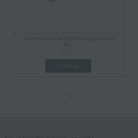
Kompaktiškas vėdinimo įrenginys Vents
PA...
3.261,00 €
Išsamiau
1