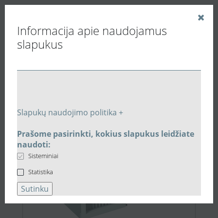
Informacija apie naudojamus
slapukus
Vedinu.LT
Paieškos rezultatai
Slapukų naudojimo politika +
Prašome pasirinkti, kokius slapukus leidžiate
3.261,00 €
naudoti:
Sisteminiai
Statistika
Sutinku