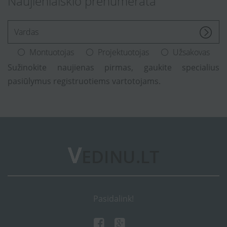
Naujienlaiškio prenumerata
[Enter.your.name]
Montuotojas
Projektuotojas
Užsakovas
Sužinokite naujienas pirmas, gaukite specialius
pasiūlymus registruotiems vartotojams.
Pasidalink!