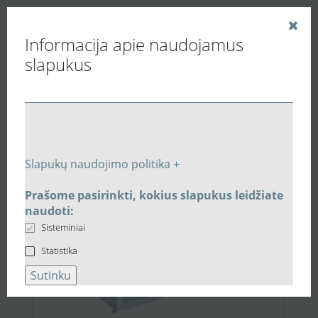
Informacija apie naudojamus
slapukus
Vedinu.LT
Paieškos rezultatai
Slapukų naudojimo politika +
Prašome pasirinkti, kokius slapukus leidžiate
2.949,00 €
naudoti:
Sisteminiai
Statistika
Sutinku