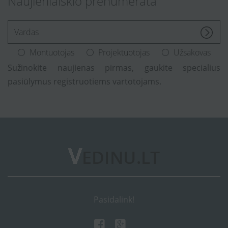
Naujienlaiškio prenumerata
[Enter.your.name]
Montuotojas
Projektuotojas
Užsakovas
Sužinokite naujienas pirmas, gaukite specialius
pasiūlymus registruotiems vartotojams.
Pasidalink!