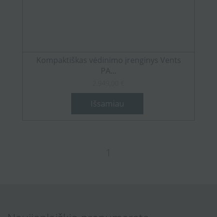
Kompaktiškas vėdinimo įrenginys Vents
PA...
2.949,00 €
Išsamiau
1