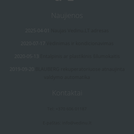
Naujienos
2025-04-01
Naujas Vedinu.LT adresas
2020-07-17
Vėdinimas ir kondicionavimas
2020-05-13
Entalpinis ar plastikinis šilumokaitis
2019-09-20
BLAUBERG rekuperatoriuose atnaujinta
valdymo automatika
Kontaktai
Tel: +370 606 01187
E-paštas:
info@vedinu.lt