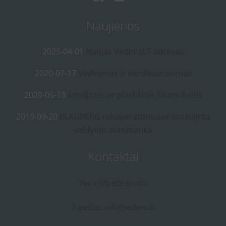
Naujienos
2025-04-01
Naujas Vedinu.LT adresas
2020-07-17
Vėdinimas ir kondicionavimas
2020-05-13
Entalpinis ar plastikinis šilumokaitis
2019-09-20
BLAUBERG rekuperatoriuose atnaujinta
valdymo automatika
Kontaktai
Tel: +370 606 01187
E-paštas:
info@vedinu.lt