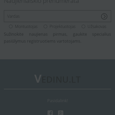
Naujienlaiškio prenumerata
[Enter.your.name]
Montuotojas
Projektuotojas
Užsakovas
Sužinokite naujienas pirmas, gaukite specialius
pasiūlymus registruotiems vartotojams.
Pasidalink!