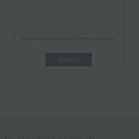
Plastikinis difuzorius Ø100mm su tvirtin...
2,83 €
Išsamiau
1