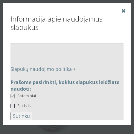
Informacija apie naudojamus
slapukus
Vedinu.LT
Paieškos rezultatai
Slapukų naudojimo politika +
Prašome pasirinkti, kokius slapukus leidžiate
2,83 €
naudoti:
Sisteminiai
Statistika
Sutinku