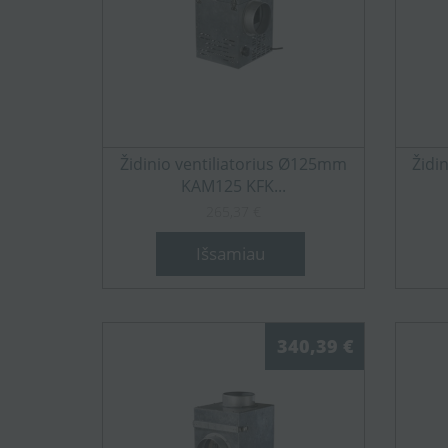
Židinio ventiliatorius Ø125mm
Židi
KAM125 KFK...
265,37 €
Išsamiau
340,39 €