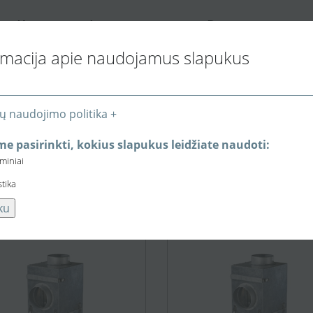
K
I
P
ONTAKTAI
NFORMACIJA PIRKĖJUI
REKYBOS VIETOS
rmacija apie naudojamus slapukus
ų naudojimo politika +
e pasirinkti, kokius slapukus leidžiate naudoti:
eminiai
stika
ku
301,09 €
315