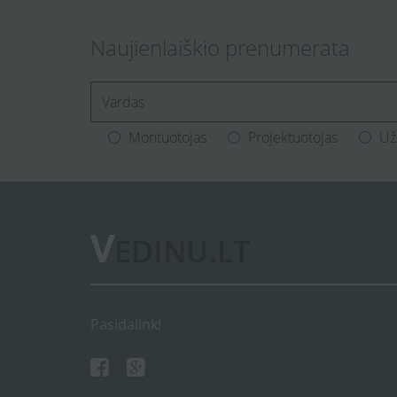
Naujienlaiškio prenumerata
[Enter.your.name]
Montuotojas
Projektuotojas
Už
Pasidalink!