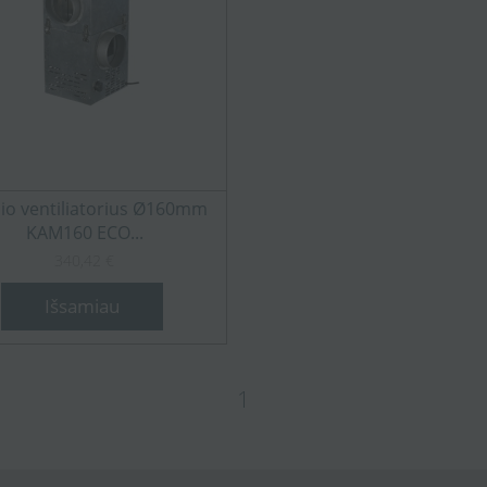
nio ventiliatorius Ø160mm
KAM160 ECO...
340,42 €
Išsamiau
1