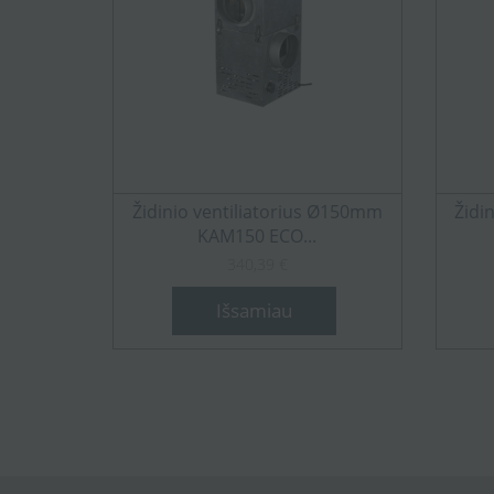
Židinio ventiliatorius Ø150mm
Židi
KAM150 ECO...
340,39 €
Išsamiau