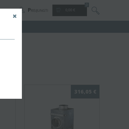
0
P
0,00 €
RISIJUNGTI
,76 €
316,05 €