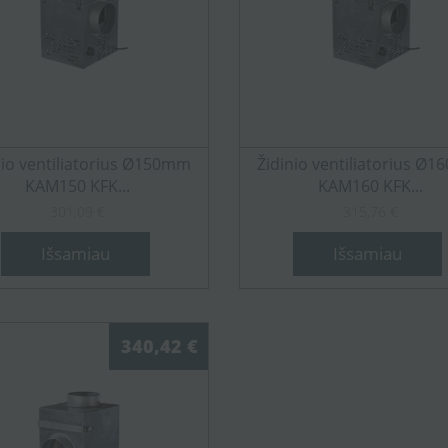
nio ventiliatorius Ø150mm
Židinio ventiliatorius Ø
KAM150 KFK...
KAM160 KFK...
301,09 €
315,76 €
Išsamiau
Išsamiau
340,42 €