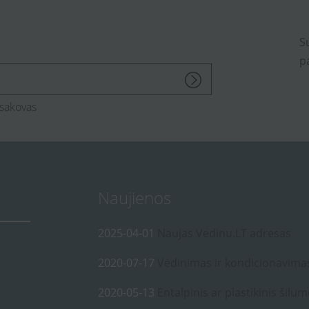
S
p
sakovas
Naujienos
2025-04-01
Naujas Vedinu.LT adresas
2020-07-17
Vėdinimas ir kondicionavima
2020-05-13
Entalpinis ar plastikinis šilum