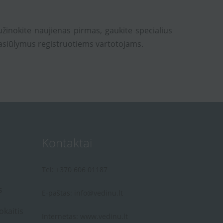
užinokite naujienas pirmas, gaukite specialius
asiūlymus registruotiems vartotojams.
Kontaktai
Tel: +370 606 01187
s
E-paštas:
info@vedinu.lt
okaitis
Internetas:
www.vedinu.lt