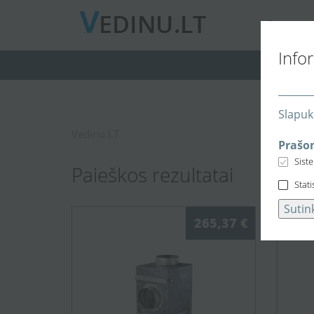
A
PIE MUS
Info
Slapuk
Vedinu.LT
Prašom
Sist
Paieškos rezultatai
Stati
Sutin
265,37 €