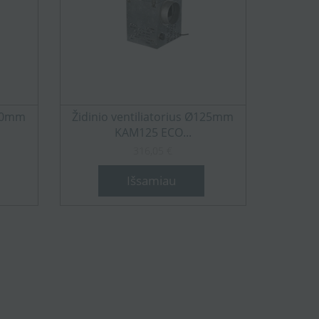
160mm
Židinio ventiliatorius Ø125mm
KAM125 ECO...
316,05 €
Išsamiau